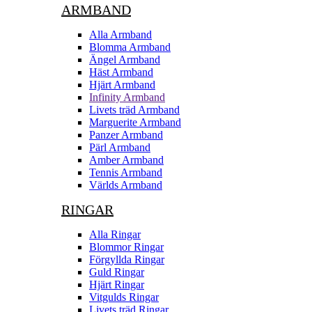
ARMBAND
Alla Armband
Blomma Armband
Ängel Armband
Häst Armband
Hjärt Armband
Infinity Armband
Livets träd Armband
Marguerite Armband
Panzer Armband
Pärl Armband
Amber Armband
Tennis Armband
Världs Armband
RINGAR
Alla Ringar
Blommor Ringar
Förgyllda Ringar
Guld Ringar
Hjärt Ringar
Vitgulds Ringar
Livets träd Ringar