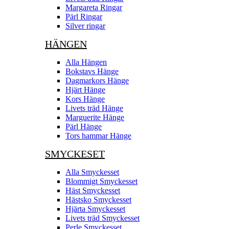
Margareta Ringar
Pärl Ringar
Silver ringar
HÄNGEN
Alla Hängen
Bokstavs Hänge
Dagmarkors Hänge
Hjärt Hänge
Kors Hänge
Livets träd Hänge
Marguerite Hänge
Pärl Hänge
Tors hammar Hänge
SMYCKESET
Alla Smyckesset
Blommigt Smyckesset
Häst Smyckesset
Hästsko Smyckesset
Hjärta Smyckesset
Livets träd Smyckesset
Perle Smyckesset