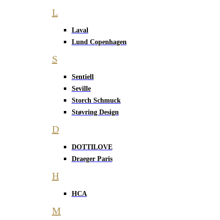
L
Laval
Lund Copenhagen
S
Sentiell
Seville
Storch Schmuck
Støvring Design
D
DOTTILOVE
Draeger Paris
H
HCA
M