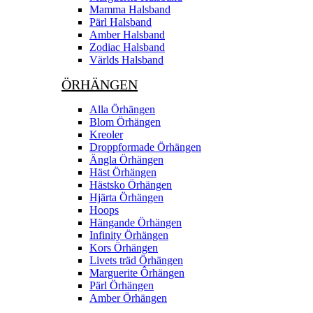
Mamma Halsband
Pärl Halsband
Amber Halsband
Zodiac Halsband
Världs Halsband
ÖRHÄNGEN
Alla Örhängen
Blom Örhängen
Kreoler
Droppformade Örhängen
Ängla Örhängen
Häst Örhängen
Hästsko Örhängen
Hjärta Örhängen
Hoops
Hängande Örhängen
Infinity Örhängen
Kors Örhängen
Livets träd Örhängen
Marguerite Ôrhängen
Pärl Örhängen
Amber Örhängen