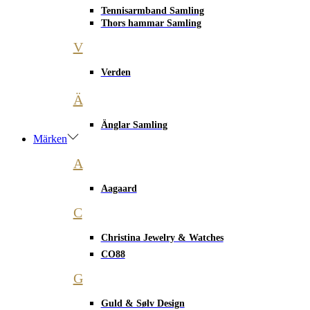
Tennisarmband Samling
Thors hammar Samling
V
Verden
Ä
Änglar Samling
Märken
A
Aagaard
C
Christina Jewelry & Watches
CO88
G
Guld & Sølv Design