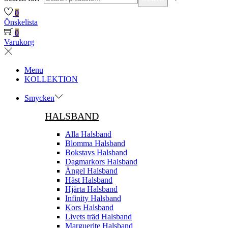
0
Önskelista
0
Varukorg
Menu
KOLLEKTION
Smycken
HALSBAND
Alla Halsband
Blomma Halsband
Bokstavs Halsband
Dagmarkors Halsband
Ängel Halsband
Häst Halsband
Hjärta Halsband
Infinity Halsband
Kors Halsband
Livets träd Halsband
Marguerite Halsband