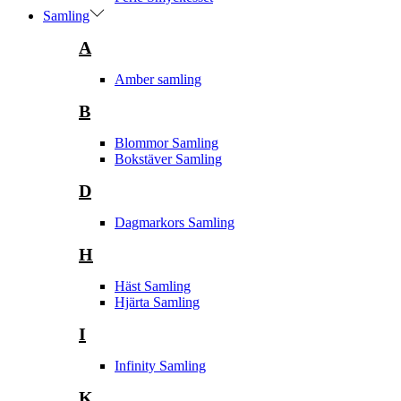
Samling
A
Amber samling
B
Blommor Samling
Bokstäver Samling
D
Dagmarkors Samling
H
Häst Samling
Hjärta Samling
I
Infinity Samling
K