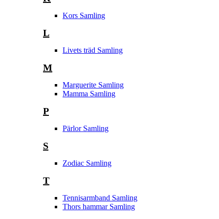
Kors Samling
L
Livets träd Samling
M
Marguerite Samling
Mamma Samling
P
Pärlor Samling
S
Zodiac Samling
T
Tennisarmband Samling
Thors hammar Samling