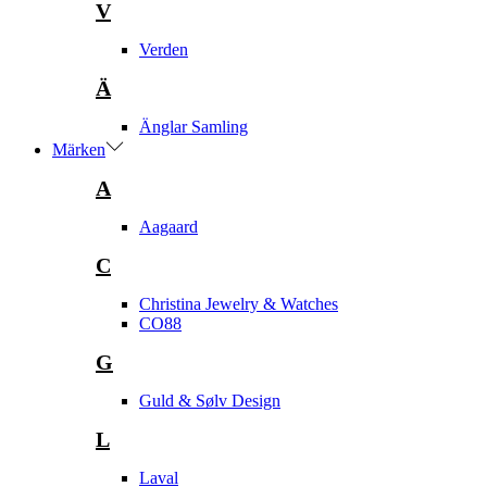
V
Verden
Ä
Änglar Samling
Märken
A
Aagaard
C
Christina Jewelry & Watches
CO88
G
Guld & Sølv Design
L
Laval