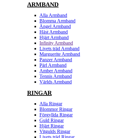
ARMBAND
Alla Armband
Blomma Armband
Ängel Armband
Häst Armband
Hjärt Armband
Infinity Armband
Livets träd Armband
Marguerite Armband
Panzer Armband
Pärl Armband
Amber Armband
Tennis Armband
Världs Armband
RINGAR
Alla Ringar
Blommor Ringar
Förgyllda Ringar
Guld Ringar
Hjärt Ringar
Vitgulds Ringar
Livets träd Ringar