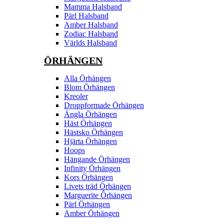
Mamma Halsband
Pärl Halsband
Amber Halsband
Zodiac Halsband
Världs Halsband
ÖRHÄNGEN
Alla Örhängen
Blom Örhängen
Kreoler
Droppformade Örhängen
Ängla Örhängen
Häst Örhängen
Hästsko Örhängen
Hjärta Örhängen
Hoops
Hängande Örhängen
Infinity Örhängen
Kors Örhängen
Livets träd Örhängen
Marguerite Ôrhängen
Pärl Örhängen
Amber Örhängen