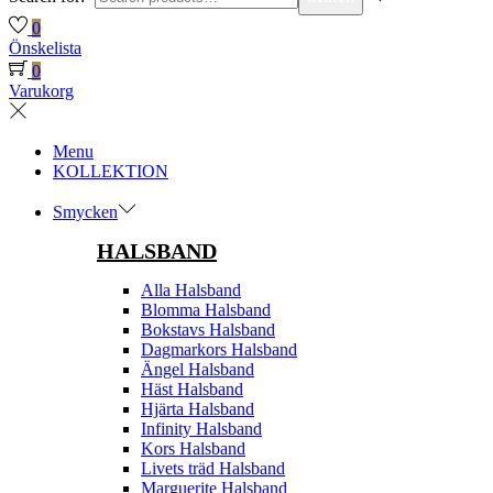
0
Önskelista
0
Varukorg
Menu
KOLLEKTION
Smycken
HALSBAND
Alla Halsband
Blomma Halsband
Bokstavs Halsband
Dagmarkors Halsband
Ängel Halsband
Häst Halsband
Hjärta Halsband
Infinity Halsband
Kors Halsband
Livets träd Halsband
Marguerite Halsband