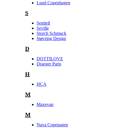
Lund Copenhagen
S
Sentiell
Seville
Storch Schmuck
Støvring Design
D
DOTTILOVE
Draeger Paris
H
HCA
M
Maxevan
M
Nava Copenagen