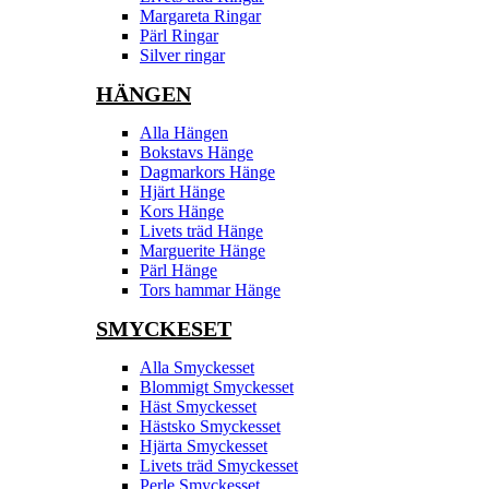
Margareta Ringar
Pärl Ringar
Silver ringar
HÄNGEN
Alla Hängen
Bokstavs Hänge
Dagmarkors Hänge
Hjärt Hänge
Kors Hänge
Livets träd Hänge
Marguerite Hänge
Pärl Hänge
Tors hammar Hänge
SMYCKESET
Alla Smyckesset
Blommigt Smyckesset
Häst Smyckesset
Hästsko Smyckesset
Hjärta Smyckesset
Livets träd Smyckesset
Perle Smyckesset