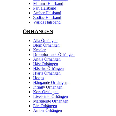
Mamma Halsband
Pärl Halsband
Amber Halsband
Zodiac Halsband
Världs Halsband
ÖRHÄNGEN
Alla Örhängen
Blom Örhängen
Kreoler
Droppformade Örhängen
Ängla Örhängen
Häst Örhängen
Hästsko Örhängen
Hjärta Örhängen
Hoops
Hängande Örhängen
Infinity Örhängen
Kors Örhängen
Livets träd Örhängen
Marguerite Ôrhängen
Pärl Örhängen
Amber Örhängen