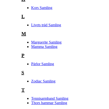
Kors Samling
L
Livets träd Samling
M
Marguerite Samling
Mamma Samling
P
Pärlor Samling
S
Zodiac Samling
T
Tennisarmband Samling
Thors hammar Samling