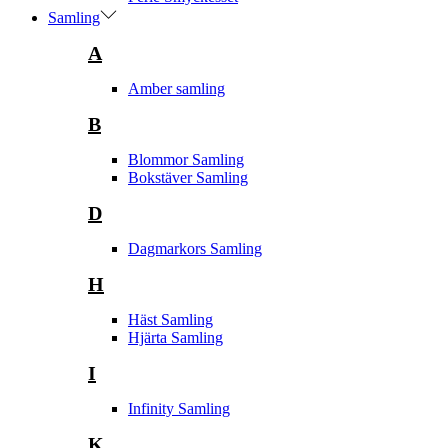
Samling
A
Amber samling
B
Blommor Samling
Bokstäver Samling
D
Dagmarkors Samling
H
Häst Samling
Hjärta Samling
I
Infinity Samling
K