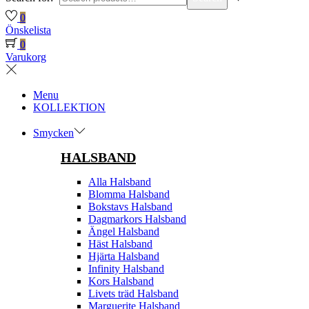
0
Önskelista
0
Varukorg
Menu
KOLLEKTION
Smycken
HALSBAND
Alla Halsband
Blomma Halsband
Bokstavs Halsband
Dagmarkors Halsband
Ängel Halsband
Häst Halsband
Hjärta Halsband
Infinity Halsband
Kors Halsband
Livets träd Halsband
Marguerite Halsband