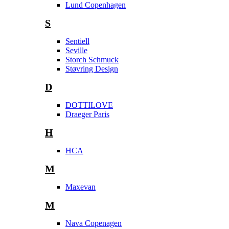
Lund Copenhagen
S
Sentiell
Seville
Storch Schmuck
Støvring Design
D
DOTTILOVE
Draeger Paris
H
HCA
M
Maxevan
M
Nava Copenagen