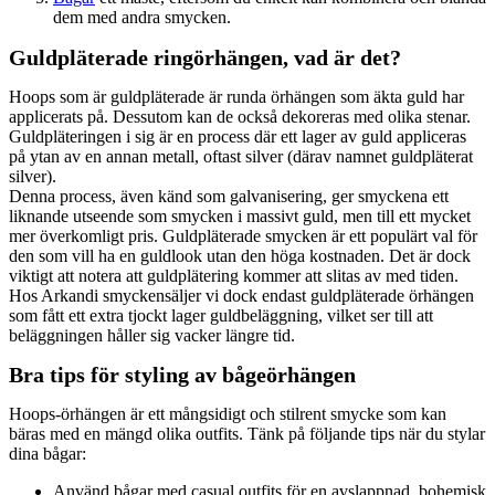
dem med andra smycken.
Guldpläterade ringörhängen, vad är det?
Hoops som är guldpläterade är runda örhängen som äkta guld har
applicerats på. Dessutom kan de också dekoreras med olika stenar.
Guldpläteringen i sig är en process där ett lager av guld appliceras
på ytan av en annan metall, oftast silver (därav namnet guldpläterat
silver).
Denna process, även känd som galvanisering, ger smyckena ett
liknande utseende som smycken i massivt guld, men till ett mycket
mer överkomligt pris. Guldpläterade smycken är ett populärt val för
den som vill ha en guldlook utan den höga kostnaden. Det är dock
viktigt att notera att guldplätering kommer att slitas av med tiden.
Hos Arkandi smyckensäljer vi dock endast guldpläterade örhängen
som fått ett extra tjockt lager guldbeläggning, vilket ser till att
beläggningen håller sig vacker längre tid.
Bra tips för styling av bågeörhängen
Hoops-örhängen är ett mångsidigt och stilrent smycke som kan
bäras med en mängd olika outfits. Tänk på följande tips när du stylar
dina bågar:
Använd bågar med casual outfits för en avslappnad, bohemisk