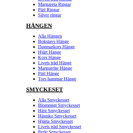
Margareta Ringar
Pärl Ringar
Silver ringar
HÄNGEN
Alla Hängen
Bokstavs Hänge
Dagmarkors Hänge
Hjärt Hänge
Kors Hänge
Livets träd Hänge
Marguerite Hänge
Pärl Hänge
Tors hammar Hänge
SMYCKESET
Alla Smyckesset
Blommigt Smyckesset
Häst Smyckesset
Hästsko Smyckesset
Hjärta Smyckesset
Livets träd Smyckesset
Perle Smyckesset