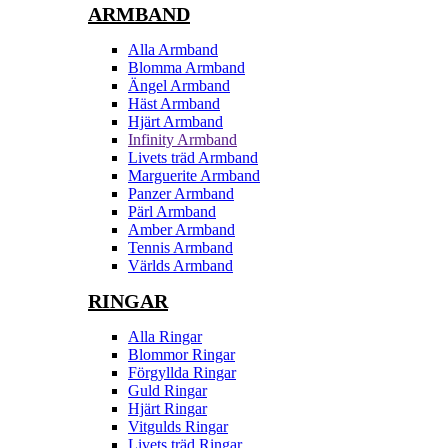
ARMBAND
Alla Armband
Blomma Armband
Ängel Armband
Häst Armband
Hjärt Armband
Infinity Armband
Livets träd Armband
Marguerite Armband
Panzer Armband
Pärl Armband
Amber Armband
Tennis Armband
Världs Armband
RINGAR
Alla Ringar
Blommor Ringar
Förgyllda Ringar
Guld Ringar
Hjärt Ringar
Vitgulds Ringar
Livets träd Ringar