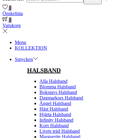
0
Önskelista
0
Varukorg
Menu
KOLLEKTION
Smycken
HALSBAND
Alla Halsband
Blomma Halsband
Bokstavs Halsband
Dagmarkors Halsband
Ängel Halsband
Häst Halsband
Hjärta Halsband
Infinity Halsband
Kors Halsband
Livets träd Halsband
Marguerite Halsband