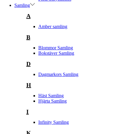
Samling
A
Amber samling
B
Blommor Samling
Bokstäver Samling
D
Dagmarkors Samling
H
Häst Samling
Hjärta Samling
I
Infinity Samling
K