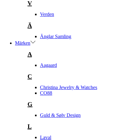
V
Verden
Ä
Änglar Samling
Märken
A
Aagaard
C
Christina Jewelry & Watches
CO88
G
Guld & Sølv Design
L
Laval