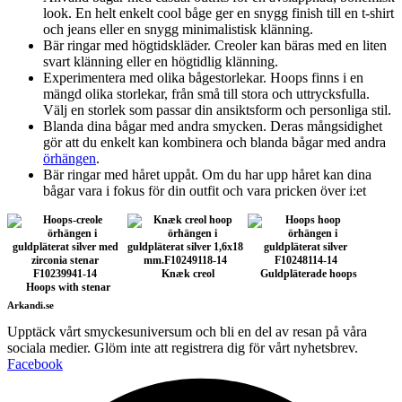
look. En helt enkelt cool båge ger en snygg finish till en t-shirt
och jeans eller en snygg minimalistisk klänning.
Bär ringar med högtidskläder. Creoler kan bäras med en liten
svart klänning eller en högtidlig klänning.
Experimentera med olika bågestorlekar. Hoops finns i en
mängd olika storlekar, från små till stora och uttrycksfulla.
Välj en storlek som passar din ansiktsform och personliga stil.
Blanda dina bågar med andra smycken. Deras mångsidighet
gör att du enkelt kan kombinera och blanda bågar med andra
örhängen
.
Bär ringar med håret uppåt. Om du har upp håret kan dina
bågar vara i fokus för din outfit och vara pricken över i:et
Knæk creol
Guldpläterade hoops
Hoops with stenar
Arkandi.se
Upptäck vårt smyckesuniversum och bli en del av resan på våra
sociala medier. Glöm inte att registrera dig för vårt nyhetsbrev.
Facebook