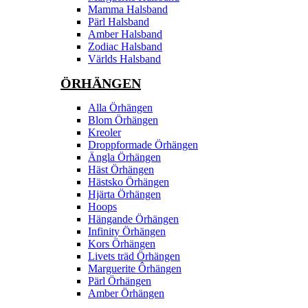
Mamma Halsband
Pärl Halsband
Amber Halsband
Zodiac Halsband
Världs Halsband
ÖRHÄNGEN
Alla Örhängen
Blom Örhängen
Kreoler
Droppformade Örhängen
Ängla Örhängen
Häst Örhängen
Hästsko Örhängen
Hjärta Örhängen
Hoops
Hängande Örhängen
Infinity Örhängen
Kors Örhängen
Livets träd Örhängen
Marguerite Ôrhängen
Pärl Örhängen
Amber Örhängen