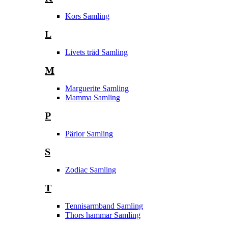
Kors Samling
L
Livets träd Samling
M
Marguerite Samling
Mamma Samling
P
Pärlor Samling
S
Zodiac Samling
T
Tennisarmband Samling
Thors hammar Samling