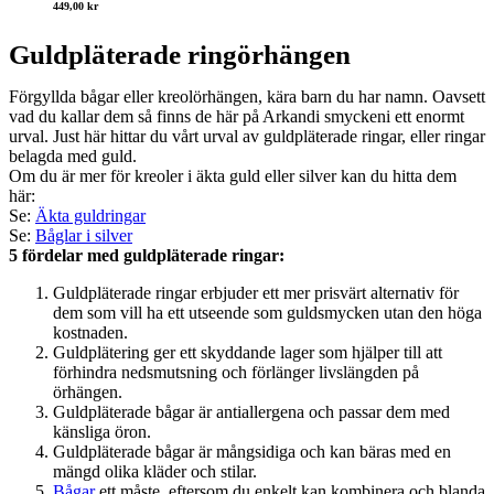
449,00
kr
Guldpläterade ringörhängen
Förgyllda bågar eller kreolörhängen, kära barn du har namn. Oavsett
vad du kallar dem så finns de här på Arkandi smyckeni ett enormt
urval. Just här hittar du vårt urval av guldpläterade ringar, eller ringar
belagda med guld.
Om du är mer för kreoler i äkta guld eller silver kan du hitta dem
här:
Se:
Äkta guldringar
Se:
Båglar i silver
5 fördelar med guldpläterade ringar:
Guldpläterade ringar erbjuder ett mer prisvärt alternativ för
dem som vill ha ett utseende som guldsmycken utan den höga
kostnaden.
Guldplätering ger ett skyddande lager som hjälper till att
förhindra nedsmutsning och förlänger livslängden på
örhängen.
Guldpläterade bågar är antiallergena och passar dem med
känsliga öron.
Guldpläterade bågar är mångsidiga och kan bäras med en
mängd olika kläder och stilar.
Bågar
ett måste, eftersom du enkelt kan kombinera och blanda