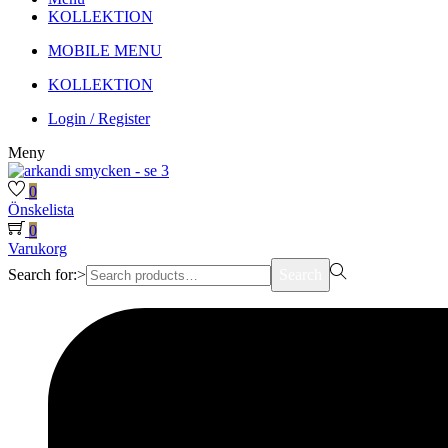
KOLLEKTION
MOBILE MENU
KOLLEKTION
Login / Register
Meny
0
Önskelista
0
Varukorg
Search for:>
Search