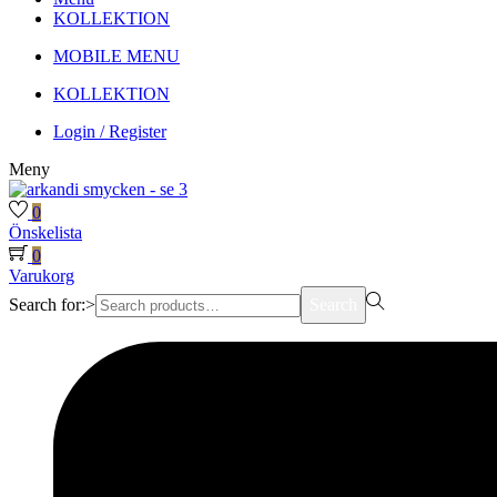
KOLLEKTION
MOBILE MENU
KOLLEKTION
Login / Register
Meny
0
Önskelista
0
Varukorg
Search for:>
Search