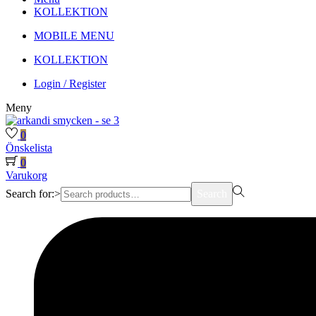
KOLLEKTION
MOBILE MENU
KOLLEKTION
Login / Register
Meny
0
Önskelista
0
Varukorg
Search for:>
Search