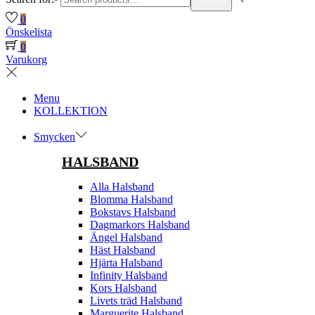
0
Önskelista
0
Varukorg
Menu
KOLLEKTION
Smycken
HALSBAND
Alla Halsband
Blomma Halsband
Bokstavs Halsband
Dagmarkors Halsband
Ängel Halsband
Häst Halsband
Hjärta Halsband
Infinity Halsband
Kors Halsband
Livets träd Halsband
Marguerite Halsband