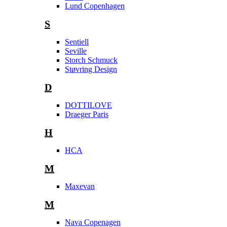
Lund Copenhagen
S
Sentiell
Seville
Storch Schmuck
Støvring Design
D
DOTTILOVE
Draeger Paris
H
HCA
M
Maxevan
M
Nava Copenagen