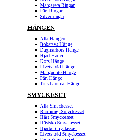
Margareta Ringar
Pärl Ringar
Silver ringar
HÄNGEN
Alla Hängen
Bokstavs Hänge
Dagmarkors Hänge
Hjärt Hänge
Kors Hänge
Livets träd Hänge
Marguerite Hänge
Pärl Hänge
Tors hammar Hänge
SMYCKESET
Alla Smyckesset
Blommigt Smyckesset
Häst Smyckesset
Hästsko Smyckesset
Hjärta Smyckesset
Livets träd Smyckesset
Perle Smyckesset