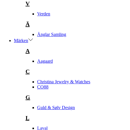
V
Verden
Ä
Änglar Samling
Märken
A
Aagaard
C
Christina Jewelry & Watches
CO88
G
Guld & Sølv Design
L
Laval