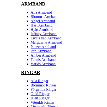
ARMBAND
Alla Armband
Blomma Armband
Ängel Armband
Häst Armband
Hjärt Armband
Infinity Armband
Livets träd Armband
Marguerite Armband
Panzer Armband
Pärl Armband
Amber Armband
Tennis Armband
Världs Armband
RINGAR
Alla Ringar
Blommor Ringar
Förgyllda Ringar
Guld Ringar
Hjärt Ringar
Vitgulds Ringar
Livets träd Ringar