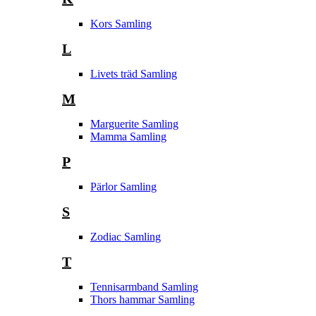
Kors Samling
L
Livets träd Samling
M
Marguerite Samling
Mamma Samling
P
Pärlor Samling
S
Zodiac Samling
T
Tennisarmband Samling
Thors hammar Samling