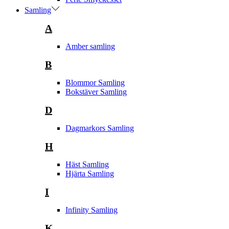
Samling
A
Amber samling
B
Blommor Samling
Bokstäver Samling
D
Dagmarkors Samling
H
Häst Samling
Hjärta Samling
I
Infinity Samling
K