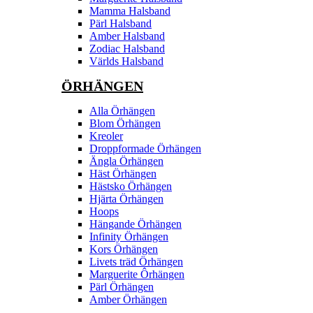
Mamma Halsband
Pärl Halsband
Amber Halsband
Zodiac Halsband
Världs Halsband
ÖRHÄNGEN
Alla Örhängen
Blom Örhängen
Kreoler
Droppformade Örhängen
Ängla Örhängen
Häst Örhängen
Hästsko Örhängen
Hjärta Örhängen
Hoops
Hängande Örhängen
Infinity Örhängen
Kors Örhängen
Livets träd Örhängen
Marguerite Ôrhängen
Pärl Örhängen
Amber Örhängen