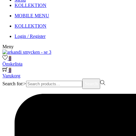
KOLLEKTION
MOBILE MENU
KOLLEKTION
Login / Register
Meny
0
Önskelista
0
Varukorg
Search for:>
Search