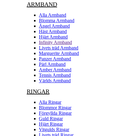
ARMBAND
Alla Armband
Blomma Armband
Ängel Armband
Häst Armband
Hjärt Armband
Infinity Armband
Livets träd Armband
Marguerite Armband
Panzer Armband
Pärl Armband
Amber Armband
Tennis Armband
Världs Armband
RINGAR
Alla Ringar
Blommor Ringar
Förgyllda Ringar
Guld Ringar
Hjärt Ringar
Vitgulds Ringar
Livets träd Ringar