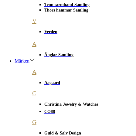
Tennisarmband Samling
Thors hammar Samling
V
Verden
Ä
Änglar Samling
Märken
A
Aagaard
C
Christina Jewelry & Watches
CO88
G
Guld & Sølv Design