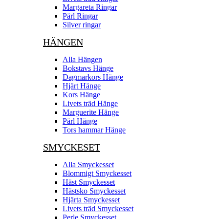
Margareta Ringar
Pärl Ringar
Silver ringar
HÄNGEN
Alla Hängen
Bokstavs Hänge
Dagmarkors Hänge
Hjärt Hänge
Kors Hänge
Livets träd Hänge
Marguerite Hänge
Pärl Hänge
Tors hammar Hänge
SMYCKESET
Alla Smyckesset
Blommigt Smyckesset
Häst Smyckesset
Hästsko Smyckesset
Hjärta Smyckesset
Livets träd Smyckesset
Perle Smyckesset