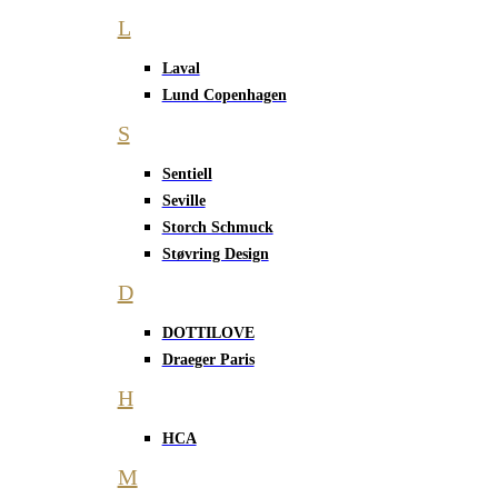
L
Laval
Lund Copenhagen
S
Sentiell
Seville
Storch Schmuck
Støvring Design
D
DOTTILOVE
Draeger Paris
H
HCA
M