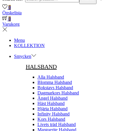
0
Önskelista
0
Varukorg
Menu
KOLLEKTION
Smycken
HALSBAND
Alla Halsband
Blomma Halsband
Bokstavs Halsband
Dagmarkors Halsband
Ängel Halsband
Häst Halsband
Hjärta Halsband
Infinity Halsband
Kors Halsband
Livets träd Halsband
Marguerite Halsband