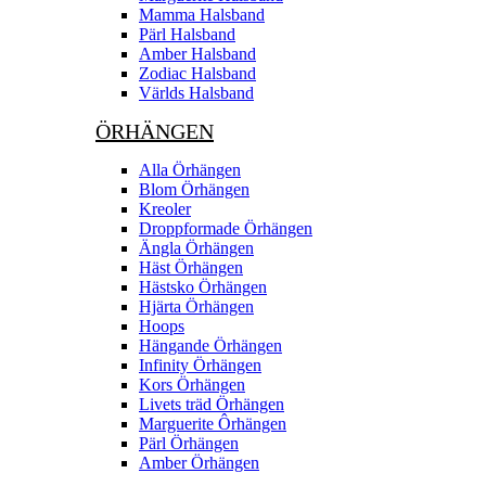
Mamma Halsband
Pärl Halsband
Amber Halsband
Zodiac Halsband
Världs Halsband
ÖRHÄNGEN
Alla Örhängen
Blom Örhängen
Kreoler
Droppformade Örhängen
Ängla Örhängen
Häst Örhängen
Hästsko Örhängen
Hjärta Örhängen
Hoops
Hängande Örhängen
Infinity Örhängen
Kors Örhängen
Livets träd Örhängen
Marguerite Ôrhängen
Pärl Örhängen
Amber Örhängen