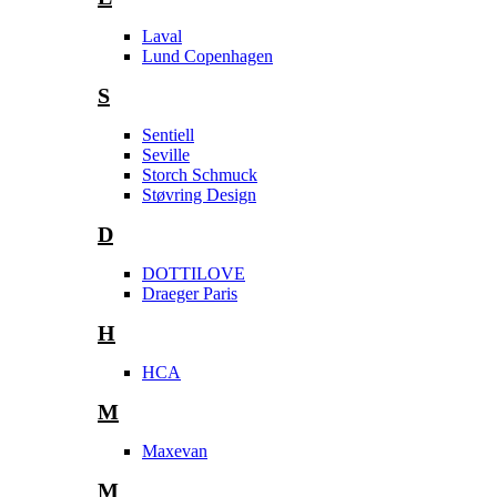
Laval
Lund Copenhagen
S
Sentiell
Seville
Storch Schmuck
Støvring Design
D
DOTTILOVE
Draeger Paris
H
HCA
M
Maxevan
M