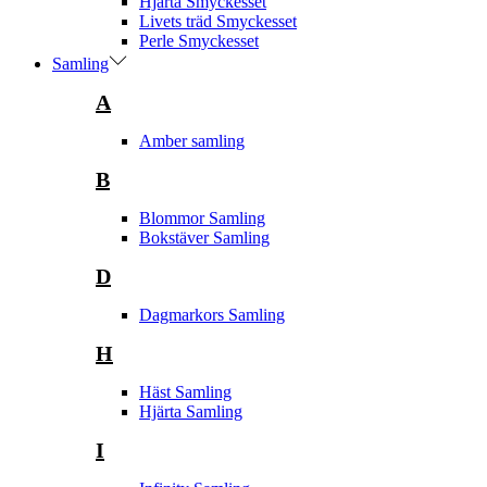
Hjärta Smyckesset
Livets träd Smyckesset
Perle Smyckesset
Samling
A
Amber samling
B
Blommor Samling
Bokstäver Samling
D
Dagmarkors Samling
H
Häst Samling
Hjärta Samling
I