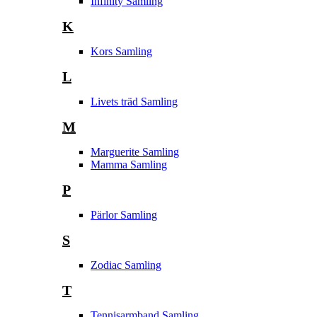
Infinity Samling
K
Kors Samling
L
Livets träd Samling
M
Marguerite Samling
Mamma Samling
P
Pärlor Samling
S
Zodiac Samling
T
Tennisarmband Samling