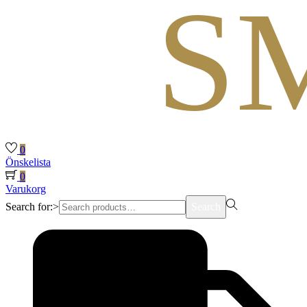
0
Önskelista
0
Varukorg
Search for:>
Search