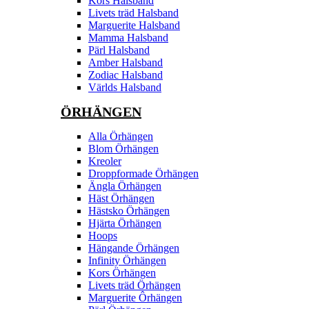
Kors Halsband
Livets träd Halsband
Marguerite Halsband
Mamma Halsband
Pärl Halsband
Amber Halsband
Zodiac Halsband
Världs Halsband
ÖRHÄNGEN
Alla Örhängen
Blom Örhängen
Kreoler
Droppformade Örhängen
Ängla Örhängen
Häst Örhängen
Hästsko Örhängen
Hjärta Örhängen
Hoops
Hängande Örhängen
Infinity Örhängen
Kors Örhängen
Livets träd Örhängen
Marguerite Ôrhängen