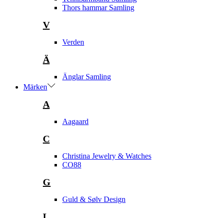
Thors hammar Samling
V
Verden
Ä
Änglar Samling
Märken
A
Aagaard
C
Christina Jewelry & Watches
CO88
G
Guld & Sølv Design
L