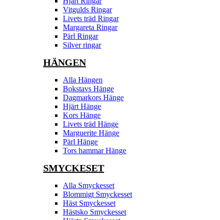
Hjärt Ringar
Vitgulds Ringar
Livets träd Ringar
Margareta Ringar
Pärl Ringar
Silver ringar
HÄNGEN
Alla Hängen
Bokstavs Hänge
Dagmarkors Hänge
Hjärt Hänge
Kors Hänge
Livets träd Hänge
Marguerite Hänge
Pärl Hänge
Tors hammar Hänge
SMYCKESET
Alla Smyckesset
Blommigt Smyckesset
Häst Smyckesset
Hästsko Smyckesset