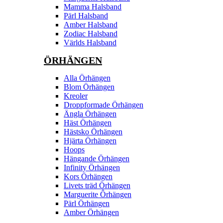
Mamma Halsband
Pärl Halsband
Amber Halsband
Zodiac Halsband
Världs Halsband
ÖRHÄNGEN
Alla Örhängen
Blom Örhängen
Kreoler
Droppformade Örhängen
Ängla Örhängen
Häst Örhängen
Hästsko Örhängen
Hjärta Örhängen
Hoops
Hängande Örhängen
Infinity Örhängen
Kors Örhängen
Livets träd Örhängen
Marguerite Ôrhängen
Pärl Örhängen
Amber Örhängen