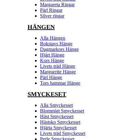
Margareta Ringar
Pärl Ringar
Silver ringar
HÄNGEN
Alla Hängen
Bokstavs Hänge
Dagmarkors Hänge
Hjärt Hänge
Kors Hänge
Livets träd Hänge
Marguerite Hänge
Pärl Hänge
Tors hammar Hänge
SMYCKESET
Alla Smyckesset
Blommigt Smyckesset
Häst Smyckesset
Hästsko Smyckesset
Hjärta Smyckesset
Livets träd Smyckesset
Perle Smyckesset