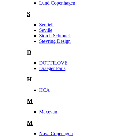
Lund Copenhagen
S
Sentiell
Seville
Storch Schmuck
Støvring Design
D
DOTTILOVE
Draeger Paris
H
HCA
M
Maxevan
M
Nava Copenagen