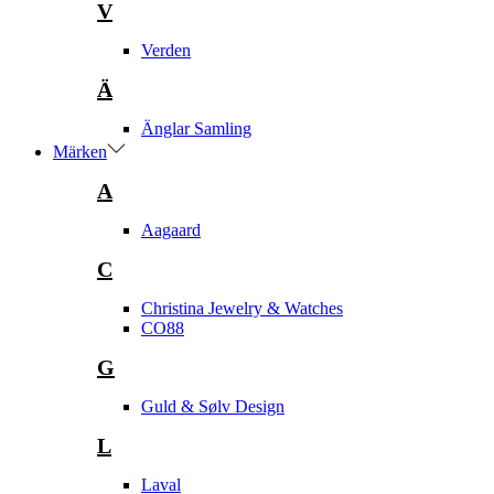
V
Verden
Ä
Änglar Samling
Märken
A
Aagaard
C
Christina Jewelry & Watches
CO88
G
Guld & Sølv Design
L
Laval