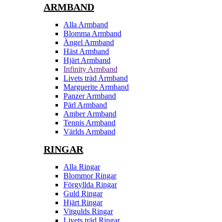
ARMBAND
Alla Armband
Blomma Armband
Ängel Armband
Häst Armband
Hjärt Armband
Infinity Armband
Livets träd Armband
Marguerite Armband
Panzer Armband
Pärl Armband
Amber Armband
Tennis Armband
Världs Armband
RINGAR
Alla Ringar
Blommor Ringar
Förgyllda Ringar
Guld Ringar
Hjärt Ringar
Vitgulds Ringar
Livets träd Ringar