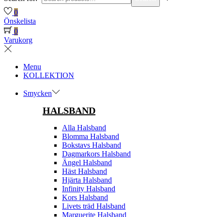
0
Önskelista
0
Varukorg
Menu
KOLLEKTION
Smycken
HALSBAND
Alla Halsband
Blomma Halsband
Bokstavs Halsband
Dagmarkors Halsband
Ängel Halsband
Häst Halsband
Hjärta Halsband
Infinity Halsband
Kors Halsband
Livets träd Halsband
Marguerite Halsband