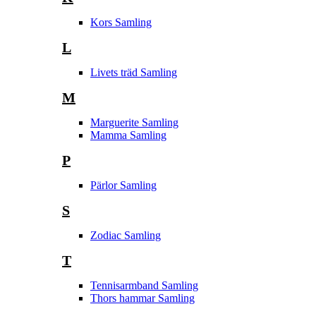
Kors Samling
L
Livets träd Samling
M
Marguerite Samling
Mamma Samling
P
Pärlor Samling
S
Zodiac Samling
T
Tennisarmband Samling
Thors hammar Samling