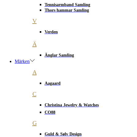
Tennisarmband Samling
Thors hammar Samling
V
Verden
Ä
Änglar Samling
Märken
A
Aagaard
C
Christina Jewelry & Watches
CO88
G
Guld & Sølv Design