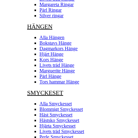
Margareta Ringar
Pärl Ringar
Silver ringar
HÄNGEN
Alla Hängen
Bokstavs Hänge
Dagmarkors Hänge
Hjärt Hänge
Kors Hänge
Livets träd Hänge
Marguerite Hänge
Pärl Hänge
Tors hammar Hänge
SMYCKESET
Alla Smyckesset
Blommigt Smyckesset
Häst Smyckesset
Hästsko Smyckesset
Hjärta Smyckesset
Livets träd Smyckesset
Perle Smyckesset