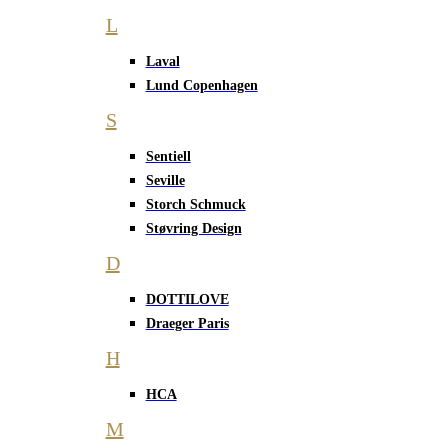
L
Laval
Lund Copenhagen
S
Sentiell
Seville
Storch Schmuck
Støvring Design
D
DOTTILOVE
Draeger Paris
H
HCA
M