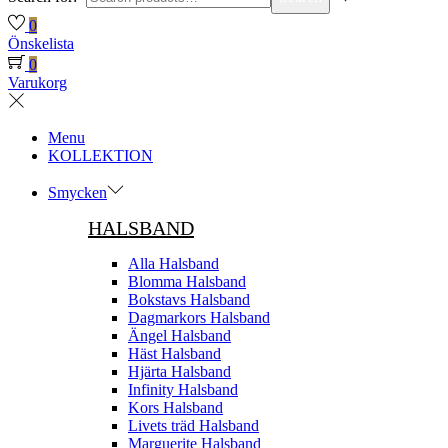
0
Önskelista
0
Varukorg
Menu
KOLLEKTION
Smycken
HALSBAND
Alla Halsband
Blomma Halsband
Bokstavs Halsband
Dagmarkors Halsband
Ängel Halsband
Häst Halsband
Hjärta Halsband
Infinity Halsband
Kors Halsband
Livets träd Halsband
Marguerite Halsband