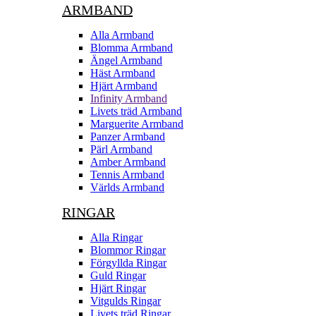
ARMBAND
Alla Armband
Blomma Armband
Ängel Armband
Häst Armband
Hjärt Armband
Infinity Armband
Livets träd Armband
Marguerite Armband
Panzer Armband
Pärl Armband
Amber Armband
Tennis Armband
Världs Armband
RINGAR
Alla Ringar
Blommor Ringar
Förgyllda Ringar
Guld Ringar
Hjärt Ringar
Vitgulds Ringar
Livets träd Ringar