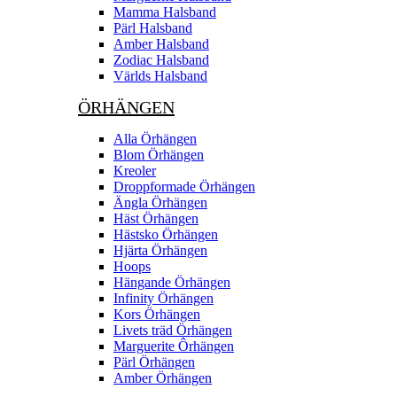
Mamma Halsband
Pärl Halsband
Amber Halsband
Zodiac Halsband
Världs Halsband
ÖRHÄNGEN
Alla Örhängen
Blom Örhängen
Kreoler
Droppformade Örhängen
Ängla Örhängen
Häst Örhängen
Hästsko Örhängen
Hjärta Örhängen
Hoops
Hängande Örhängen
Infinity Örhängen
Kors Örhängen
Livets träd Örhängen
Marguerite Ôrhängen
Pärl Örhängen
Amber Örhängen