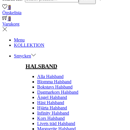
0
Önskelista
0
Varukorg
Menu
KOLLEKTION
Smycken
HALSBAND
Alla Halsband
Blomma Halsband
Bokstavs Halsband
Dagmarkors Halsband
Ängel Halsband
Häst Halsband
Hjärta Halsband
Infinity Halsband
Kors Halsband
Livets träd Halsband
Marguerite Halsband