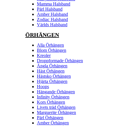
Mamma Halsband
Pärl Halsband
Amber Halsband
Zodiac Halsband
Världs Halsband
ÖRHÄNGEN
Alla Örhängen
Blom Örhängen
Kreoler
Droppformade Örhängen
Ängla Örhängen
Häst Örhängen
Hästsko Örhängen
Hjärta Örhängen
Hoops
Hängande Örhängen
Infinity Örhängen
Kors Örhängen
Livets träd Örhängen
Marguerite Ôrhängen
Pärl Örhängen
Amber Örhängen