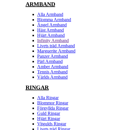
ARMBAND
Alla Armband
Blomma Armband
Ängel Armband
Häst Armband
Hjärt Armband
Infinity Armband
Livets träd Armband
Marguerite Armband
Panzer Armband
Pärl Armband
Amber Armband
Tennis Armband
Världs Armband
RINGAR
Alla Ringar
Blommor Ringar
Förgyllda Ringar
Guld Ringar
Hjärt Ringar
Vitgulds Ringar
Livets träd Ringar