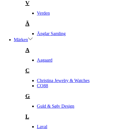
V
Verden
Ä
Änglar Samling
Märken
A
Aagaard
C
Christina Jewelry & Watches
CO88
G
Guld & Sølv Design
L
Laval