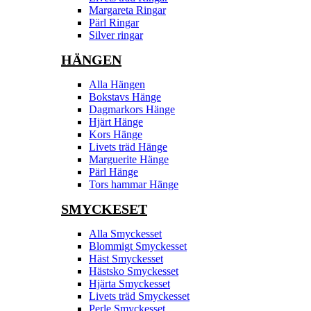
Margareta Ringar
Pärl Ringar
Silver ringar
HÄNGEN
Alla Hängen
Bokstavs Hänge
Dagmarkors Hänge
Hjärt Hänge
Kors Hänge
Livets träd Hänge
Marguerite Hänge
Pärl Hänge
Tors hammar Hänge
SMYCKESET
Alla Smyckesset
Blommigt Smyckesset
Häst Smyckesset
Hästsko Smyckesset
Hjärta Smyckesset
Livets träd Smyckesset
Perle Smyckesset