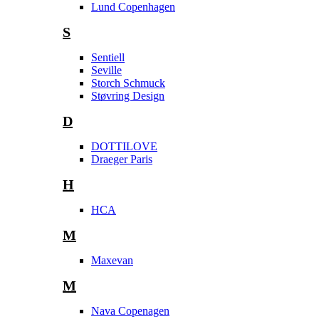
Lund Copenhagen
S
Sentiell
Seville
Storch Schmuck
Støvring Design
D
DOTTILOVE
Draeger Paris
H
HCA
M
Maxevan
M
Nava Copenagen