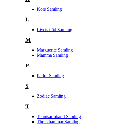
Kors Samling
L
Livets träd Samling
M
Marguerite Samling
Mamma Samling
P
Pärlor Samling
S
Zodiac Samling
T
Tennisarmband Samling
Thors hammar Samling