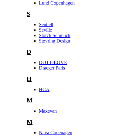
Lund Copenhagen
S
Sentiell
Seville
Storch Schmuck
Støvring Design
D
DOTTILOVE
Draeger Paris
H
HCA
M
Maxevan
M
Nava Copenagen