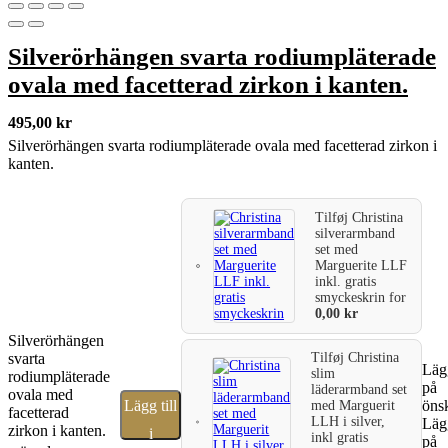
Silverörhängen svarta rodiumpläterade
ovala med facetterad zirkon i kanten.
495,00
kr
Silverörhängen svarta rodiumpläterade ovala med facetterad zirkon i
kanten.
Tilføj
Christina
silverarmband
set med
Marguerite LLF
inkl. gratis
smyckeskrin
for
0,00
kr
Silverörhängen
svarta
Tilføj
Christina
Lägg
slim
rodiumpläterade
på
läderarmband set
ovala med
Lägg till
önsk
med Marguerit
facetterad
LLH i silver,
Lägg
zirkon i kanten.
i
inkl gratis
på