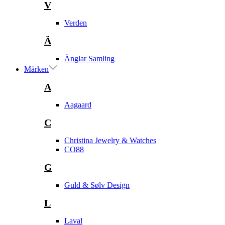
V
Verden
Ä
Änglar Samling
Märken
A
Aagaard
C
Christina Jewelry & Watches
CO88
G
Guld & Sølv Design
L
Laval