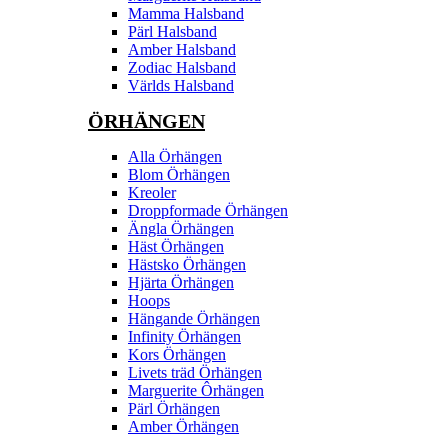
Mamma Halsband
Pärl Halsband
Amber Halsband
Zodiac Halsband
Världs Halsband
ÖRHÄNGEN
Alla Örhängen
Blom Örhängen
Kreoler
Droppformade Örhängen
Ängla Örhängen
Häst Örhängen
Hästsko Örhängen
Hjärta Örhängen
Hoops
Hängande Örhängen
Infinity Örhängen
Kors Örhängen
Livets träd Örhängen
Marguerite Ôrhängen
Pärl Örhängen
Amber Örhängen