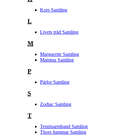
Kors Samling
L
Livets träd Samling
M
Marguerite Samling
Mamma Samling
P
Pärlor Samling
S
Zodiac Samling
T
Tennisarmband Samling
Thors hammar Samling