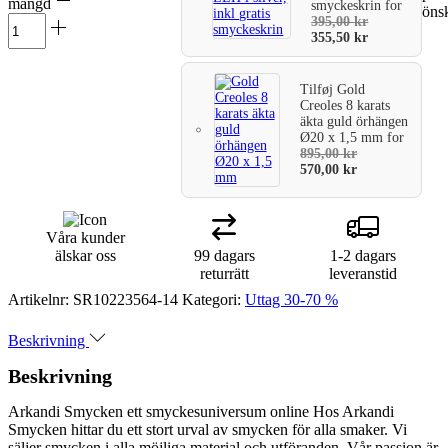
mängd
smyckeskrin
for
önsk
varukorg
395,00
kr
355,50
kr
Tilføj
Gold
Creoles 8 karats
äkta guld örhängen
Ø20 x 1,5 mm
for
895,00
kr
570,00
kr
Våra kunder
älskar oss
99 dagars
1-2 dagars
returrätt
leveranstid
Artikelnr:
SR10223564-14
Kategori:
Uttag 30-70 %
Beskrivning
Beskrivning
Arkandi Smycken ett smyckesuniversum online Hos Arkandi
Smycken hittar du ett stort urval av smycken för alla smaker. Vi
säljer smycken i alla möjliga material och utföranden. Vår passion är