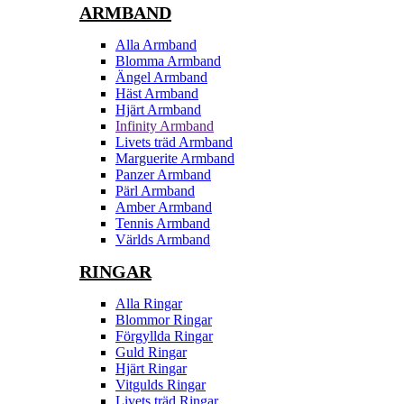
ARMBAND
Alla Armband
Blomma Armband
Ängel Armband
Häst Armband
Hjärt Armband
Infinity Armband
Livets träd Armband
Marguerite Armband
Panzer Armband
Pärl Armband
Amber Armband
Tennis Armband
Världs Armband
RINGAR
Alla Ringar
Blommor Ringar
Förgyllda Ringar
Guld Ringar
Hjärt Ringar
Vitgulds Ringar
Livets träd Ringar