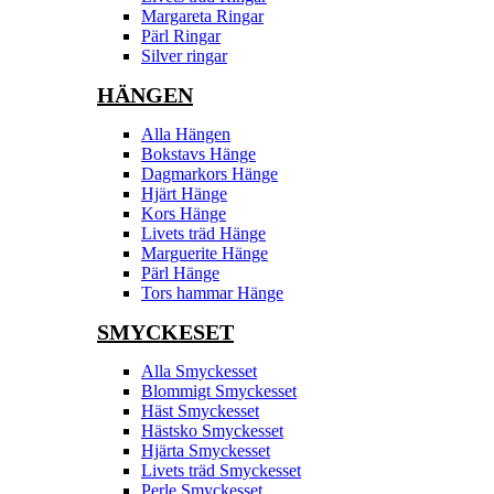
Margareta Ringar
Pärl Ringar
Silver ringar
HÄNGEN
Alla Hängen
Bokstavs Hänge
Dagmarkors Hänge
Hjärt Hänge
Kors Hänge
Livets träd Hänge
Marguerite Hänge
Pärl Hänge
Tors hammar Hänge
SMYCKESET
Alla Smyckesset
Blommigt Smyckesset
Häst Smyckesset
Hästsko Smyckesset
Hjärta Smyckesset
Livets träd Smyckesset
Perle Smyckesset