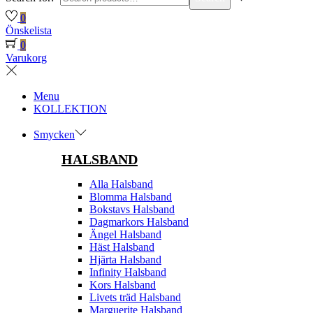
0
Önskelista
0
Varukorg
Menu
KOLLEKTION
Smycken
HALSBAND
Alla Halsband
Blomma Halsband
Bokstavs Halsband
Dagmarkors Halsband
Ängel Halsband
Häst Halsband
Hjärta Halsband
Infinity Halsband
Kors Halsband
Livets träd Halsband
Marguerite Halsband