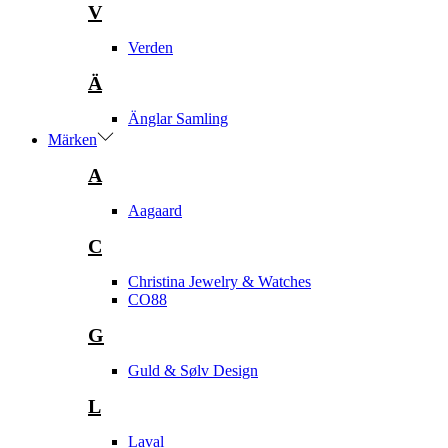
V
Verden
Ä
Änglar Samling
Märken
A
Aagaard
C
Christina Jewelry & Watches
CO88
G
Guld & Sølv Design
L
Laval