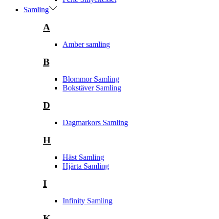
Samling
A
Amber samling
B
Blommor Samling
Bokstäver Samling
D
Dagmarkors Samling
H
Häst Samling
Hjärta Samling
I
Infinity Samling
K