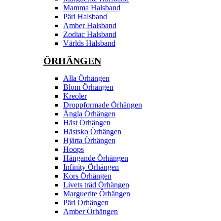
Mamma Halsband
Pärl Halsband
Amber Halsband
Zodiac Halsband
Världs Halsband
ÖRHÄNGEN
Alla Örhängen
Blom Örhängen
Kreoler
Droppformade Örhängen
Ängla Örhängen
Häst Örhängen
Hästsko Örhängen
Hjärta Örhängen
Hoops
Hängande Örhängen
Infinity Örhängen
Kors Örhängen
Livets träd Örhängen
Marguerite Ôrhängen
Pärl Örhängen
Amber Örhängen