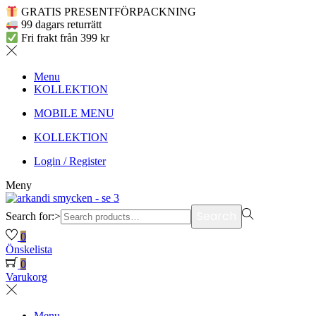
GRATIS PRESENTFÖRPACKNING
99 dagars returrätt
Fri frakt från 399 kr
Menu
KOLLEKTION
MOBILE MENU
KOLLEKTION
Login / Register
Meny
Search
Search for:>
0
Önskelista
0
Varukorg
Menu