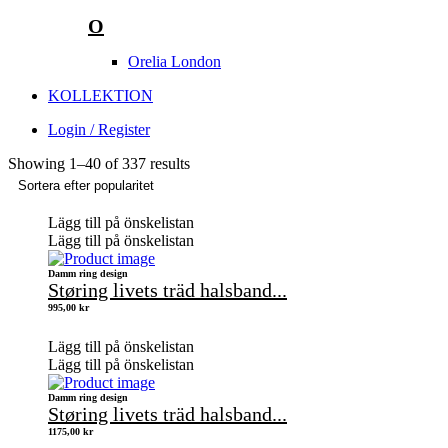
O
Orelia London
KOLLEKTION
Login / Register
Showing
1
–
40
of 337 results
Lägg till på önskelistan
Lägg till på önskelistan
Damm ring design
Støring livets träd halsband...
995,00
kr
Lägg till på önskelistan
Lägg till på önskelistan
Damm ring design
Støring livets träd halsband...
1175,00
kr