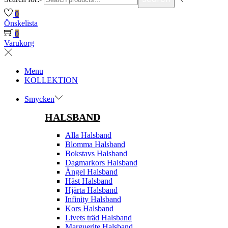
0
Önskelista
0
Varukorg
Menu
KOLLEKTION
Smycken
HALSBAND
Alla Halsband
Blomma Halsband
Bokstavs Halsband
Dagmarkors Halsband
Ängel Halsband
Häst Halsband
Hjärta Halsband
Infinity Halsband
Kors Halsband
Livets träd Halsband
Marguerite Halsband