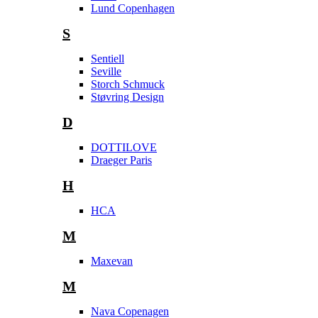
Lund Copenhagen
S
Sentiell
Seville
Storch Schmuck
Støvring Design
D
DOTTILOVE
Draeger Paris
H
HCA
M
Maxevan
M
Nava Copenagen