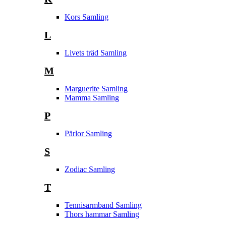
Kors Samling
L
Livets träd Samling
M
Marguerite Samling
Mamma Samling
P
Pärlor Samling
S
Zodiac Samling
T
Tennisarmband Samling
Thors hammar Samling