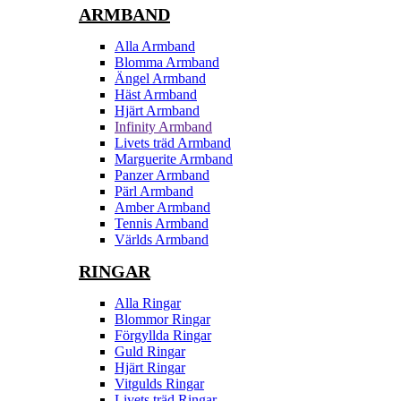
ARMBAND
Alla Armband
Blomma Armband
Ängel Armband
Häst Armband
Hjärt Armband
Infinity Armband
Livets träd Armband
Marguerite Armband
Panzer Armband
Pärl Armband
Amber Armband
Tennis Armband
Världs Armband
RINGAR
Alla Ringar
Blommor Ringar
Förgyllda Ringar
Guld Ringar
Hjärt Ringar
Vitgulds Ringar
Livets träd Ringar