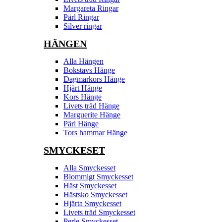
Margareta Ringar
Pärl Ringar
Silver ringar
HÄNGEN
Alla Hängen
Bokstavs Hänge
Dagmarkors Hänge
Hjärt Hänge
Kors Hänge
Livets träd Hänge
Marguerite Hänge
Pärl Hänge
Tors hammar Hänge
SMYCKESET
Alla Smyckesset
Blommigt Smyckesset
Häst Smyckesset
Hästsko Smyckesset
Hjärta Smyckesset
Livets träd Smyckesset
Perle Smyckesset