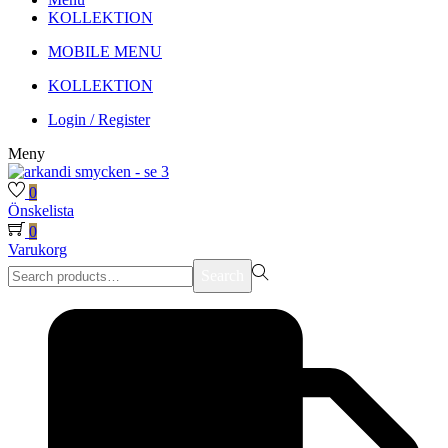
KOLLEKTION
MOBILE MENU
KOLLEKTION
Login / Register
Meny
0
Önskelista
0
Varukorg
Search
Search
for:>