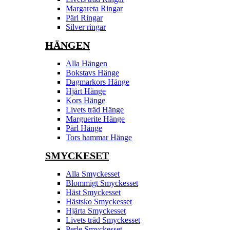
Margareta Ringar
Pärl Ringar
Silver ringar
HÄNGEN
Alla Hängen
Bokstavs Hänge
Dagmarkors Hänge
Hjärt Hänge
Kors Hänge
Livets träd Hänge
Marguerite Hänge
Pärl Hänge
Tors hammar Hänge
SMYCKESET
Alla Smyckesset
Blommigt Smyckesset
Häst Smyckesset
Hästsko Smyckesset
Hjärta Smyckesset
Livets träd Smyckesset
Perle Smyckesset