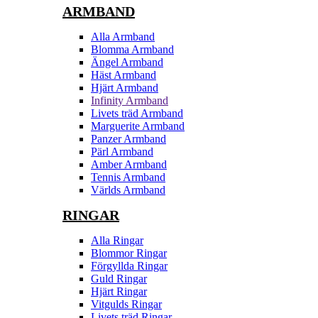
ARMBAND
Alla Armband
Blomma Armband
Ängel Armband
Häst Armband
Hjärt Armband
Infinity Armband
Livets träd Armband
Marguerite Armband
Panzer Armband
Pärl Armband
Amber Armband
Tennis Armband
Världs Armband
RINGAR
Alla Ringar
Blommor Ringar
Förgyllda Ringar
Guld Ringar
Hjärt Ringar
Vitgulds Ringar
Livets träd Ringar