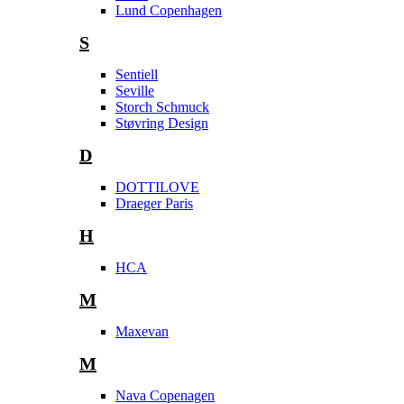
Lund Copenhagen
S
Sentiell
Seville
Storch Schmuck
Støvring Design
D
DOTTILOVE
Draeger Paris
H
HCA
M
Maxevan
M
Nava Copenagen