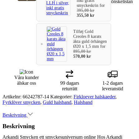
inkl gratis
guldhalsband
önskelistan
smyckeskrin
for
fyrklöver.
varukorg
395,00
kr
Mått:
355,50
kr
6,32
x
6,32
Tilføj
Gold
mm.
Creoles 8 karats
Kedjan
äkta guld örhängen
är
Ø20 x 1,5 mm
for
silverförgylld
895,00
kr
570,00
kr
i
längd
42-
45
Våra kunder
cm.
älskar oss
99 dagars
1-2 dagars
mängd
returrätt
leveranstid
Artikelnr:
66242787-14
Kategorier:
Firkloever halskaeder
,
Fyrklöver smycken
,
Guld halsband
,
Halsband
Beskrivning
Beskrivning
Arkandi Smycken ett smyckesuniversum online Hos Arkandi