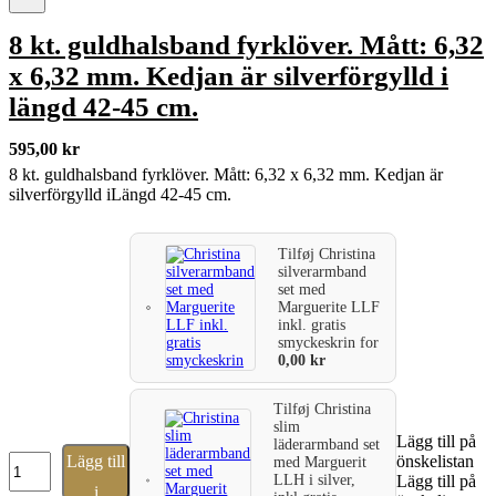
8 kt. guldhalsband fyrklöver. Mått: 6,32
x 6,32 mm. Kedjan är silverförgylld i
längd 42-45 cm.
595,00
kr
8 kt. guldhalsband fyrklöver. Mått: 6,32 x 6,32 mm. Kedjan är
silverförgylld iLängd 42-45 cm.
Tilføj
Christina
silverarmband
set med
Marguerite LLF
inkl. gratis
smyckeskrin
for
0,00
kr
Tilføj
Christina
slim
Lägg till på
läderarmband set
8
Lägg till
önskelistan
med Marguerit
kt.
LLH i silver,
Lägg till på
i