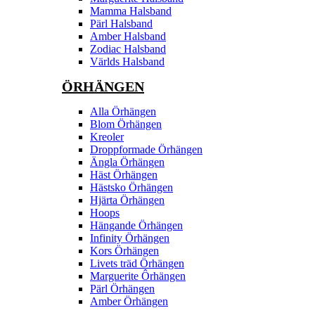
Mamma Halsband
Pärl Halsband
Amber Halsband
Zodiac Halsband
Världs Halsband
ÖRHÄNGEN
Alla Örhängen
Blom Örhängen
Kreoler
Droppformade Örhängen
Ängla Örhängen
Häst Örhängen
Hästsko Örhängen
Hjärta Örhängen
Hoops
Hängande Örhängen
Infinity Örhängen
Kors Örhängen
Livets träd Örhängen
Marguerite Ôrhängen
Pärl Örhängen
Amber Örhängen