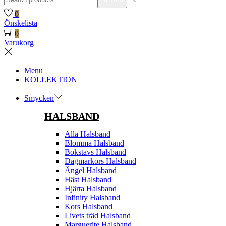
for:>
0
Önskelista
0
Varukorg
Menu
KOLLEKTION
Smycken
HALSBAND
Alla Halsband
Blomma Halsband
Bokstavs Halsband
Dagmarkors Halsband
Ängel Halsband
Häst Halsband
Hjärta Halsband
Infinity Halsband
Kors Halsband
Livets träd Halsband
Marguerite Halsband