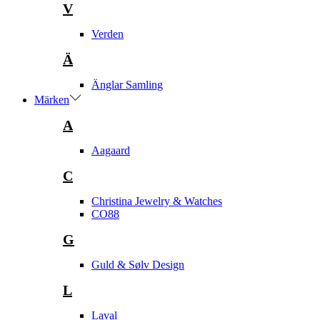
V
Verden
Ä
Änglar Samling
Märken
A
Aagaard
C
Christina Jewelry & Watches
CO88
G
Guld & Sølv Design
L
Laval