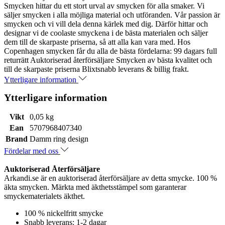
Smycken hittar du ett stort urval av smycken för alla smaker. Vi
säljer smycken i alla möjliga material och utföranden. Vår passion är
smycken och vi vill dela denna kärlek med dig. Därför hittar och
designar vi de coolaste smyckena i de bästa materialen och säljer
dem till de skarpaste priserna, så att alla kan vara med. Hos
Copenhagen smycken får du alla de bästa fördelarna: 99 dagars full
returrätt Auktoriserad återförsäljare Smycken av bästa kvalitet och
till de skarpaste priserna Blixtsnabb leverans & billig frakt.
Ytterligare information
Ytterligare information
Vikt
0,05 kg
Ean
5707968407340
Brand
Damm ring design
Fördelar med oss
Auktoriserad Återförsäljare
Arkandi.se är en auktoriserad återförsäljare av detta smycke. 100 %
äkta smycken. Märkta med äkthetsstämpel som garanterar
smyckematerialets äkthet.
100 % nickelfritt smycke
Snabb leverans: 1-2 dagar