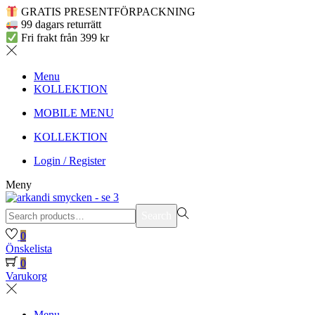
GRATIS PRESENTFÖRPACKNING
99 dagars returrätt
Fri frakt från 399 kr
Menu
KOLLEKTION
MOBILE MENU
KOLLEKTION
Login / Register
Meny
Search
Search
for:>
0
Önskelista
0
Varukorg
Menu