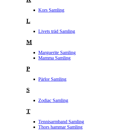
Kors Samling
L
Livets träd Samling
M
Marguerite Samling
Mamma Samling
P
Pärlor Samling
S
Zodiac Samling
T
Tennisarmband Samling
Thors hammar Samling