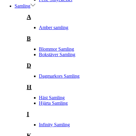
Samling
A
Amber samling
B
Blommor Samling
Bokstäver Samling
D
Dagmarkors Samling
H
Häst Samling
Hjärta Samling
I
Infinity Samling
K