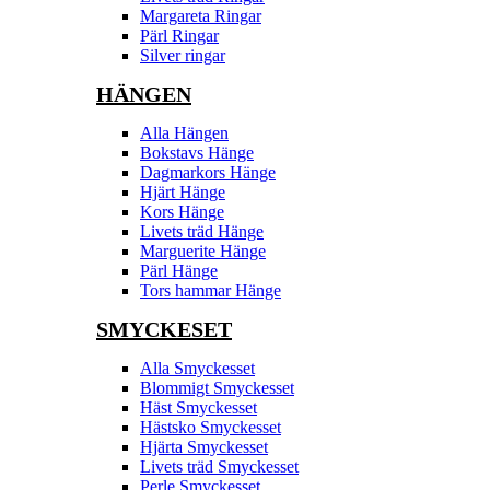
Margareta Ringar
Pärl Ringar
Silver ringar
HÄNGEN
Alla Hängen
Bokstavs Hänge
Dagmarkors Hänge
Hjärt Hänge
Kors Hänge
Livets träd Hänge
Marguerite Hänge
Pärl Hänge
Tors hammar Hänge
SMYCKESET
Alla Smyckesset
Blommigt Smyckesset
Häst Smyckesset
Hästsko Smyckesset
Hjärta Smyckesset
Livets träd Smyckesset
Perle Smyckesset