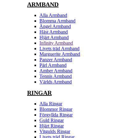
ARMBAND
Alla Armband
Blomma Armband
Ängel Armband
Häst Armband
Hjärt Armband
Infinity Armband
Livets träd Armband
Marguerite Armband
Panzer Armband
Pärl Armband
Amber Armband
Tennis Armband
Världs Armband
RINGAR
Alla Ringar
Blommor Ringar
Förgyllda Ringar
Guld Ringar
Hjärt Ringar
Vitgulds Ringar
Livets träd Ringar