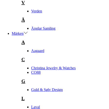
V
Verden
Ä
Änglar Samling
Märken
A
Aagaard
C
Christina Jewelry & Watches
CO88
G
Guld & Sølv Design
L
Laval