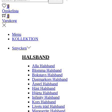
for:>
0
Önskelista
0
Varukorg
Menu
KOLLEKTION
Smycken
HALSBAND
Alla Halsband
Blomma Halsband
Bokstavs Halsband
Dagmarkors Halsband
Ängel Halsband
Häst Halsband
Hjärta Halsband
Infinity Halsband
Kors Halsband
Livets träd Halsband
Marguerite Halsband