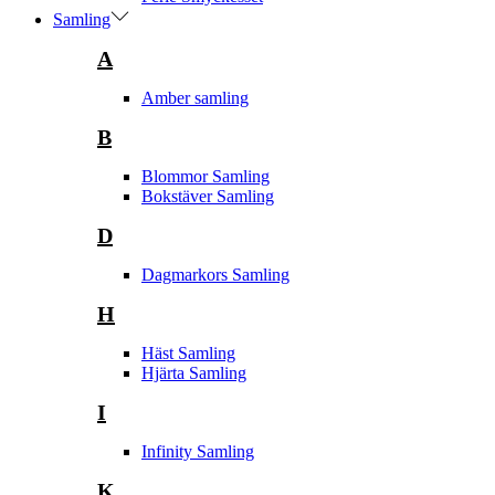
Samling
A
Amber samling
B
Blommor Samling
Bokstäver Samling
D
Dagmarkors Samling
H
Häst Samling
Hjärta Samling
I
Infinity Samling
K