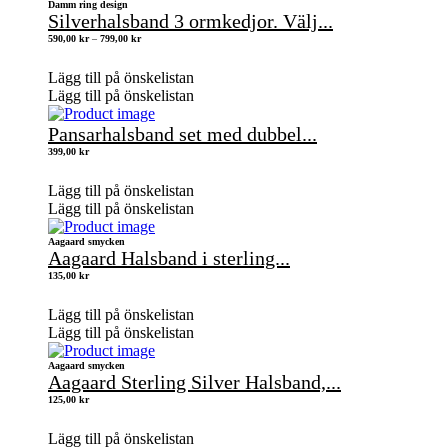
Damm ring design
Silverhalsband 3 ormkedjor. Välj...
Prisintervall:
590,00
kr
–
799,00
kr
590,00 kr
till
799,00 kr
Lägg till på önskelistan
Lägg till på önskelistan
Pansarhalsband set med dubbel...
399,00
kr
Lägg till på önskelistan
Lägg till på önskelistan
Aagaard smycken
Aagaard Halsband i sterling...
135,00
kr
Lägg till på önskelistan
Lägg till på önskelistan
Aagaard smycken
Aagaard Sterling Silver Halsband,...
125,00
kr
Lägg till på önskelistan