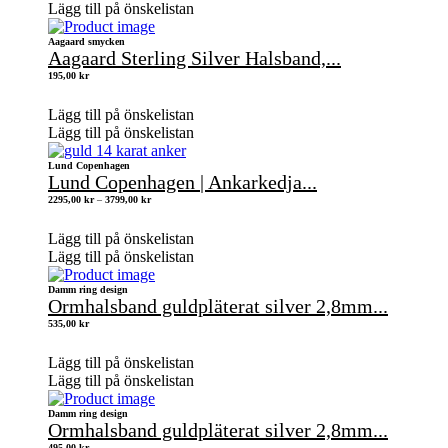
Lägg till på önskelistan
Aagaard smycken
Aagaard Sterling Silver Halsband,...
195,00
kr
Lägg till på önskelistan
Lägg till på önskelistan
Lund Copenhagen
Lund Copenhagen | Ankarkedja...
Prisintervall:
2295,00
kr
–
3799,00
kr
2295,00 kr
till
3799,00 kr
Lägg till på önskelistan
Lägg till på önskelistan
Damm ring design
Ormhalsband guldpläterat silver 2,8mm...
535,00
kr
Lägg till på önskelistan
Lägg till på önskelistan
Damm ring design
Ormhalsband guldpläterat silver 2,8mm...
495,00
kr