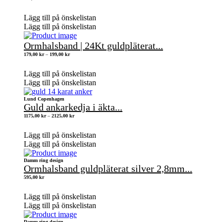
Lägg till på önskelistan
Lägg till på önskelistan
Ormhalsband | 24Kt guldpläterat...
Prisintervall:
179,00
kr
–
199,00
kr
179,00 kr
till
199,00 kr
Lägg till på önskelistan
Lägg till på önskelistan
Lund Copenhagen
Guld ankarkedja i äkta...
Prisintervall:
1175,00
kr
–
2125,00
kr
1175,00 kr
till
2125,00 kr
Lägg till på önskelistan
Lägg till på önskelistan
Damm ring design
Ormhalsband guldpläterat silver 2,8mm...
595,00
kr
Lägg till på önskelistan
Lägg till på önskelistan
Damm ring design