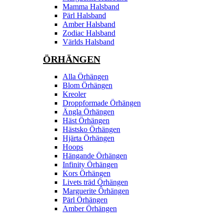
Mamma Halsband
Pärl Halsband
Amber Halsband
Zodiac Halsband
Världs Halsband
ÖRHÄNGEN
Alla Örhängen
Blom Örhängen
Kreoler
Droppformade Örhängen
Ängla Örhängen
Häst Örhängen
Hästsko Örhängen
Hjärta Örhängen
Hoops
Hängande Örhängen
Infinity Örhängen
Kors Örhängen
Livets träd Örhängen
Marguerite Ôrhängen
Pärl Örhängen
Amber Örhängen