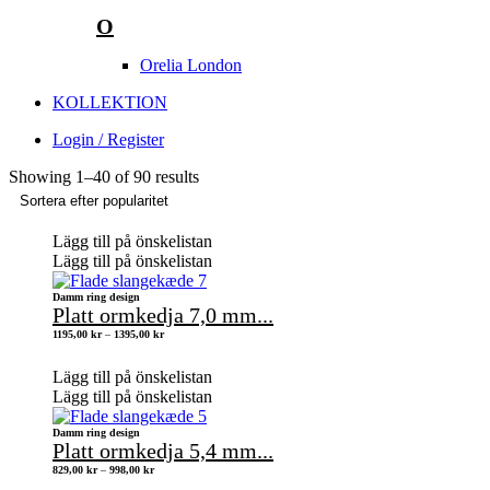
O
Orelia London
KOLLEKTION
Login / Register
Showing
1
–
40
of 90 results
Lägg till på önskelistan
Lägg till på önskelistan
Damm ring design
Platt ormkedja 7,0 mm...
Prisintervall:
1195,00
kr
–
1395,00
kr
1195,00 kr
till
1395,00 kr
Lägg till på önskelistan
Lägg till på önskelistan
Damm ring design
Platt ormkedja 5,4 mm...
Prisintervall:
829,00
kr
–
998,00
kr
829,00 kr