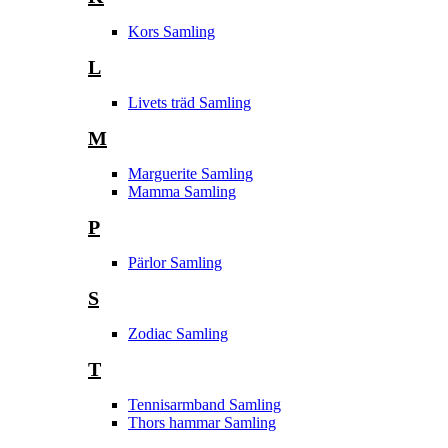
Kors Samling
L
Livets träd Samling
M
Marguerite Samling
Mamma Samling
P
Pärlor Samling
S
Zodiac Samling
T
Tennisarmband Samling
Thors hammar Samling