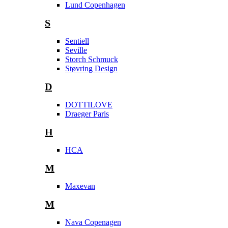
Lund Copenhagen
S
Sentiell
Seville
Storch Schmuck
Støvring Design
D
DOTTILOVE
Draeger Paris
H
HCA
M
Maxevan
M
Nava Copenagen