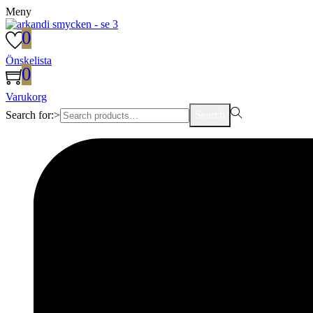
Meny
0
Önskelista
0
Varukorg
Search for:>
Search