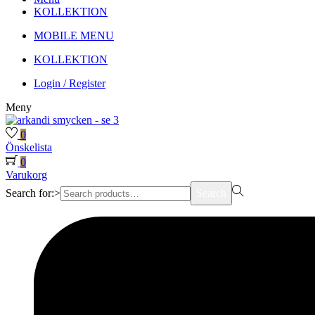
KOLLEKTION
MOBILE MENU
KOLLEKTION
Login / Register
Meny
0
Önskelista
0
Varukorg
Search for:>
Search