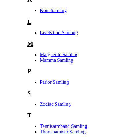
Kors Samling
L
Livets träd Samling
M
Marguerite Samling
Mamma Samling
P
Pärlor Samling
S
Zodiac Samling
T
Tennisarmband Samling
Thors hammar Samling