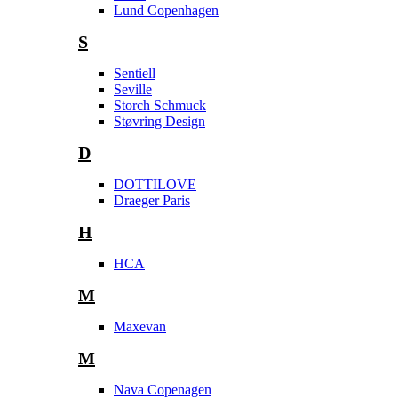
Lund Copenhagen
S
Sentiell
Seville
Storch Schmuck
Støvring Design
D
DOTTILOVE
Draeger Paris
H
HCA
M
Maxevan
M
Nava Copenagen