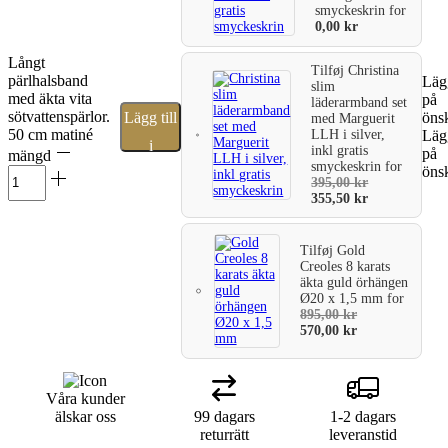
smyckeskrin
for
0,00
kr
Långt
Tilføj
Christina
pärlhalsband
Lägg
slim
med äkta vita
på
läderarmband set
sötvattenspärlor.
Lägg till
önsk
med Marguerit
50 cm matiné
LLH i silver,
Lägg
i
inkl gratis
på
mängd
smyckeskrin
for
önsk
varukorg
395,00
kr
355,50
kr
Tilføj
Gold
Creoles 8 karats
äkta guld örhängen
Ø20 x 1,5 mm
for
895,00
kr
570,00
kr
Våra kunder
älskar oss
99 dagars
1-2 dagars
returrätt
leveranstid