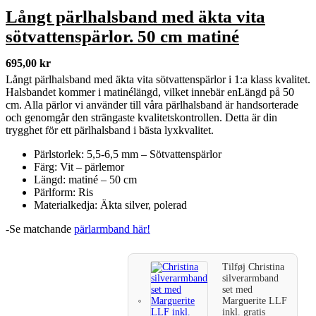
Långt pärlhalsband med äkta vita
sötvattenspärlor. 50 cm matiné
695,00
kr
Långt pärlhalsband med äkta vita sötvattenspärlor i 1:a klass kvalitet.
Halsbandet kommer i matinélängd, vilket innebär enLängd på 50
cm. Alla pärlor vi använder till våra pärlhalsband är handsorterade
och genomgår den strängaste kvalitetskontrollen. Detta är din
trygghet för ett pärlhalsband i bästa lyxkvalitet.
Pärlstorlek: 5,5-6,5 mm – Sötvattenspärlor
Färg: Vit – pärlemor
Längd: matiné – 50 cm
Pärlform: Ris
Materialkedja: Äkta silver, polerad
-Se matchande
pärlarmband här!
Tilføj
Christina
silverarmband
set med
Marguerite LLF
inkl. gratis