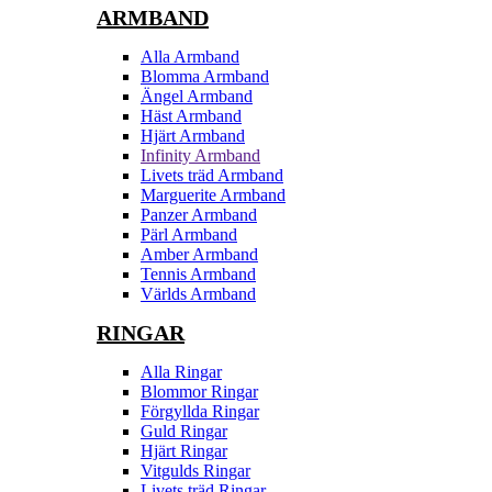
ARMBAND
Alla Armband
Blomma Armband
Ängel Armband
Häst Armband
Hjärt Armband
Infinity Armband
Livets träd Armband
Marguerite Armband
Panzer Armband
Pärl Armband
Amber Armband
Tennis Armband
Världs Armband
RINGAR
Alla Ringar
Blommor Ringar
Förgyllda Ringar
Guld Ringar
Hjärt Ringar
Vitgulds Ringar
Livets träd Ringar