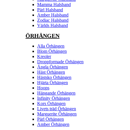
Mamma Halsband
Pärl Halsband
Amber Halsband
Zodiac Halsband
Världs Halsband
ÖRHÄNGEN
Alla Örhängen
Blom Örhängen
Kreoler
Droppformade Örhängen
Ängla Örhängen
Häst Örhängen
Hästsko Örhängen
Hjärta Örhängen
Hoops
Hängande Örhängen
Infinity Örhängen
Kors Örhängen
Livets träd Örhängen
Marguerite Ôrhängen
Pärl Örhängen
Amber Örhängen