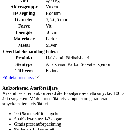
Vikt
0,05 kg
Aldersgruppe
Vuxen
Belaegning
Rodium
Diameter
5,5-6,5 mm
Farve
Vit
Laengde
50 cm
Materialer
Pärlor
Metal
Silver
Overfladebehandling
Polerad
Produkt
Halsband, Pärlhalsband
Stentype
Alla stenar, Pärlor, Sötvattenspärlor
Til hvem
Kvinna
Fördelar med oss
Auktoriserad Återförsäljare
Arkandi.se är en auktoriserad återförsäljare av detta smycke. 100 %
äkta smycken. Märkta med äkthetsstämpel som garanterar
smyckematerialets äkthet.
100 % nickelfritt smycke
Snabb leverans: 1-2 dagar
Gratis presentförpackning
99 dagars full returrätt