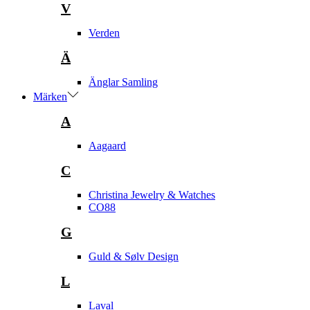
V
Verden
Ä
Änglar Samling
Märken
A
Aagaard
C
Christina Jewelry & Watches
CO88
G
Guld & Sølv Design
L
Laval