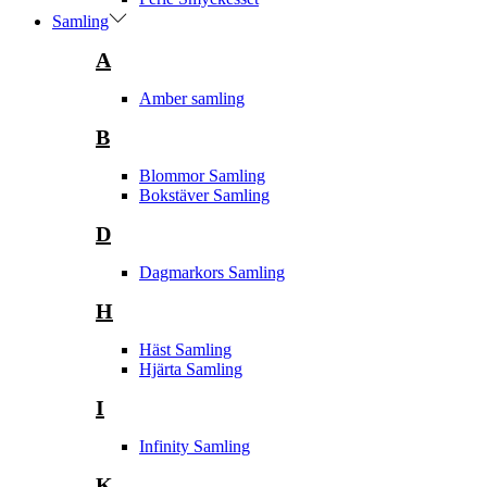
Samling
A
Amber samling
B
Blommor Samling
Bokstäver Samling
D
Dagmarkors Samling
H
Häst Samling
Hjärta Samling
I
Infinity Samling
K