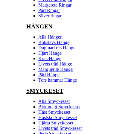
Margareta Ringar
Pärl Ringar
Silver ringar
HÄNGEN
Alla Hängen
Bokstavs Hänge
Dagmarkors Hänge
Hjärt Hänge
Kors Hänge
Livets träd Hänge
Marguerite Hänge
Pärl Hänge
Tors hammar Hänge
SMYCKESET
Alla Smyckesset
Blommigt Smyckesset
Häst Smyckesset
Hästsko Smyckesset
Hjärta Smyckesset
Livets träd Smyckesset
Perle Smyckesset