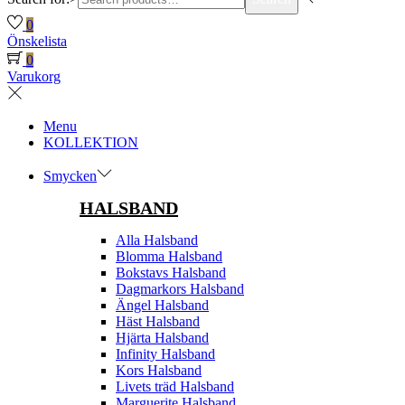
0
Önskelista
0
Varukorg
Menu
KOLLEKTION
Smycken
HALSBAND
Alla Halsband
Blomma Halsband
Bokstavs Halsband
Dagmarkors Halsband
Ängel Halsband
Häst Halsband
Hjärta Halsband
Infinity Halsband
Kors Halsband
Livets träd Halsband
Marguerite Halsband