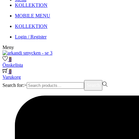
KOLLEKTION
MOBILE MENU
KOLLEKTION
Login / Register
Meny
0
Önskelista
0
Varukorg
Search for:>
Search