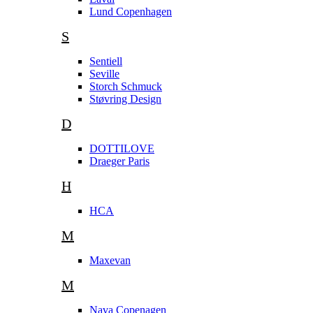
Lund Copenhagen
S
Sentiell
Seville
Storch Schmuck
Støvring Design
D
DOTTILOVE
Draeger Paris
H
HCA
M
Maxevan
M
Nava Copenagen