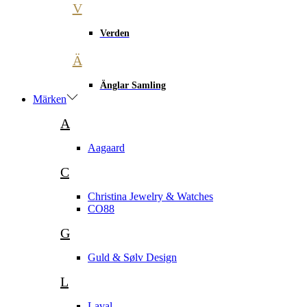
V
Verden
Ä
Änglar Samling
Märken
A
Aagaard
C
Christina Jewelry & Watches
CO88
G
Guld & Sølv Design
L
Laval