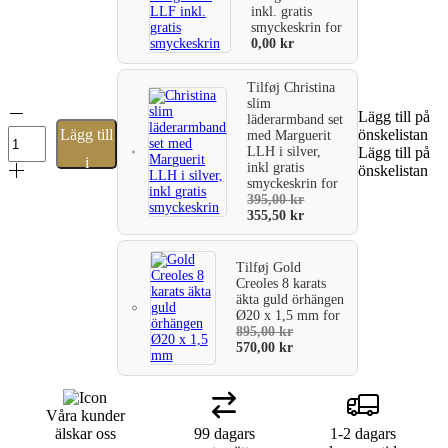
inkl. gratis
smyckeskrin
for
0,00
kr
Tilføj
Christina
slim
Amber
Lägg till på
läderarmband set
halsbandsblomma
Lägg till
önskelistan
med Marguerit
i
LLH i silver,
Lägg till på
i
silver
inkl gratis
önskelistan
smyckeskrin
for
42-
varukorg
395,00
kr
45
355,50
kr
cm
mängd
Tilføj
Gold
Creoles 8 karats
äkta guld örhängen
Ø20 x 1,5 mm
for
895,00
kr
570,00
kr
Våra kunder
älskar oss
99 dagars
1-2 dagars