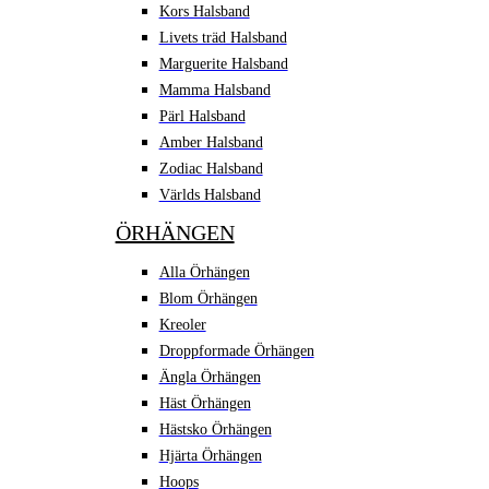
Kors Halsband
Livets träd Halsband
Marguerite Halsband
Mamma Halsband
Pärl Halsband
Amber Halsband
Zodiac Halsband
Världs Halsband
ÖRHÄNGEN
Alla Örhängen
Blom Örhängen
Kreoler
Droppformade Örhängen
Ängla Örhängen
Häst Örhängen
Hästsko Örhängen
Hjärta Örhängen
Hoops