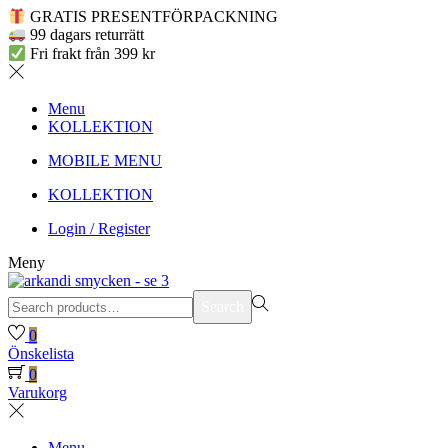
GRATIS PRESENTFÖRPACKNING
99 dagars returrätt
Fri frakt från 399 kr
Menu
KOLLEKTION
MOBILE MENU
KOLLEKTION
Login / Register
Meny
Search
Search
for:>
0
Önskelista
0
Varukorg
Menu