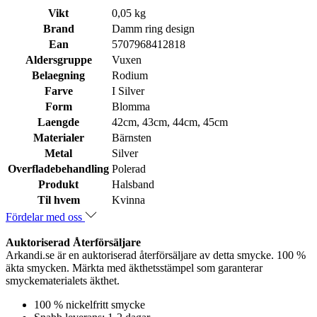
Vikt
0,05 kg
Brand
Damm ring design
Ean
5707968412818
Aldersgruppe
Vuxen
Belaegning
Rodium
Farve
I Silver
Form
Blomma
Laengde
42cm, 43cm, 44cm, 45cm
Materialer
Bärnsten
Metal
Silver
Overfladebehandling
Polerad
Produkt
Halsband
Til hvem
Kvinna
Fördelar med oss
Auktoriserad Återförsäljare
Arkandi.se är en auktoriserad återförsäljare av detta smycke. 100 %
äkta smycken. Märkta med äkthetsstämpel som garanterar
smyckematerialets äkthet.
100 % nickelfritt smycke