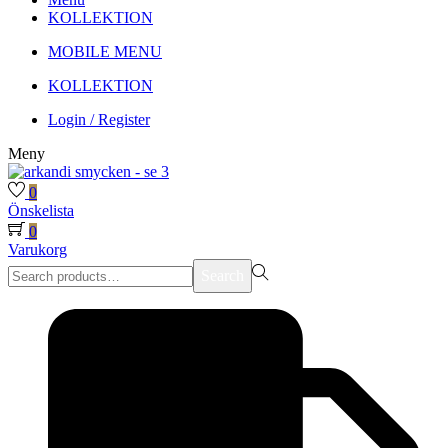
KOLLEKTION
MOBILE MENU
KOLLEKTION
Login / Register
Meny
0
Önskelista
0
Varukorg
Search
Search
for:>