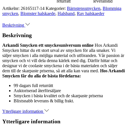
returrätt
leveranstid
Artikelnr:
26165117-14
Kategorier:
Bärnstenssmycken
,
Blommiga
smycken
,
Blomster halskaede
,
Halsband
,
Rav halskaeder
Beskrivning
Beskrivning
Arkandi Smycken ett smyckesuniversum online
Hos Arkandi
Smycken hittar du ett stort urval av smycken för alla smaker. Vi
säljer smycken i alla möjliga material och utföranden. Vår passion är
smycken och vi vill dela denna kärlek med dig. Därför hittar och
designar vi de coolaste smyckena i de bästa materialen och säljer
dem till de skarpaste priserna, så att alla kan vara med.
Hos Arkandi
Smycken får du alla de bästa fördelarna:
99 dagars full returrätt
Auktoriserad återförsäljare
Smycken i bästa kvalitet och de skarpaste priserna
Blixtsnabb leverans & billig frakt.
Ytterligare information
Ytterligare information