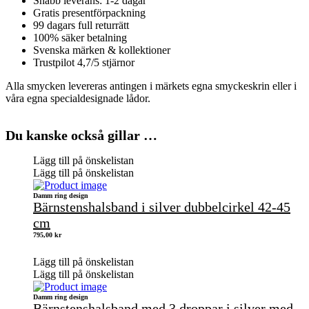
Snabb leverans: 1-2 dagar
Gratis presentförpackning
99 dagars full returrätt
100% säker betalning
Svenska märken & kollektioner
Trustpilot 4,7/5 stjärnor
Alla smycken levereras antingen i märkets egna smyckeskrin eller i
våra egna specialdesignade lådor.
Du kanske också gillar …
Lägg till på önskelistan
Lägg till på önskelistan
Damm ring design
Bärnstenshalsband i silver dubbelcirkel 42-45
cm
795,00
kr
Lägg till på önskelistan
Lägg till på önskelistan
Damm ring design
Bärnstenshalsband med 3 droppar i silver med