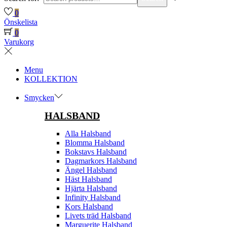
0
Önskelista
0
Varukorg
Menu
KOLLEKTION
Smycken
HALSBAND
Alla Halsband
Blomma Halsband
Bokstavs Halsband
Dagmarkors Halsband
Ängel Halsband
Häst Halsband
Hjärta Halsband
Infinity Halsband
Kors Halsband
Livets träd Halsband
Marguerite Halsband