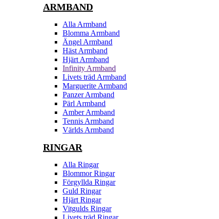
ARMBAND
Alla Armband
Blomma Armband
Ängel Armband
Häst Armband
Hjärt Armband
Infinity Armband
Livets träd Armband
Marguerite Armband
Panzer Armband
Pärl Armband
Amber Armband
Tennis Armband
Världs Armband
RINGAR
Alla Ringar
Blommor Ringar
Förgyllda Ringar
Guld Ringar
Hjärt Ringar
Vitgulds Ringar
Livets träd Ringar