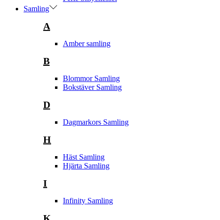
Samling
A
Amber samling
B
Blommor Samling
Bokstäver Samling
D
Dagmarkors Samling
H
Häst Samling
Hjärta Samling
I
Infinity Samling
K