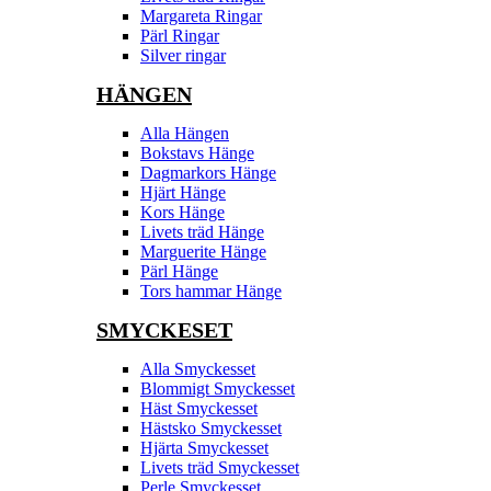
Margareta Ringar
Pärl Ringar
Silver ringar
HÄNGEN
Alla Hängen
Bokstavs Hänge
Dagmarkors Hänge
Hjärt Hänge
Kors Hänge
Livets träd Hänge
Marguerite Hänge
Pärl Hänge
Tors hammar Hänge
SMYCKESET
Alla Smyckesset
Blommigt Smyckesset
Häst Smyckesset
Hästsko Smyckesset
Hjärta Smyckesset
Livets träd Smyckesset
Perle Smyckesset