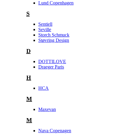
Lund Copenhagen
S
Sentiell
Seville
Storch Schmuck
Støvring Design
D
DOTTILOVE
Draeger Paris
H
HCA
M
Maxevan
M
Nava Copenagen