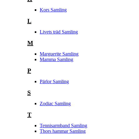
Kors Samling
L
Livets träd Samling
M
Marguerite Samling
Mamma Samling
P
Pärlor Samling
S
Zodiac Samling
T
Tennisarmband Samling
Thors hammar Samling