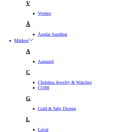
V
Verden
Ä
Änglar Samling
Märken
A
Aagaard
C
Christina Jewelry & Watches
CO88
G
Guld & Sølv Design
L
Laval