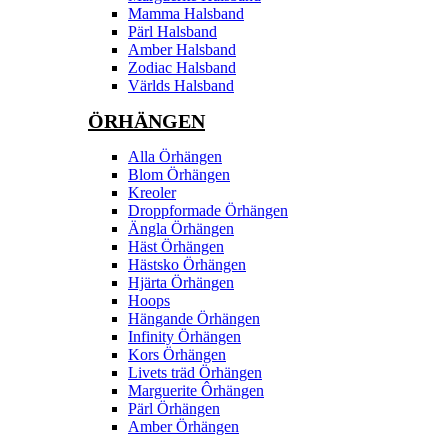
Mamma Halsband
Pärl Halsband
Amber Halsband
Zodiac Halsband
Världs Halsband
ÖRHÄNGEN
Alla Örhängen
Blom Örhängen
Kreoler
Droppformade Örhängen
Ängla Örhängen
Häst Örhängen
Hästsko Örhängen
Hjärta Örhängen
Hoops
Hängande Örhängen
Infinity Örhängen
Kors Örhängen
Livets träd Örhängen
Marguerite Ôrhängen
Pärl Örhängen
Amber Örhängen