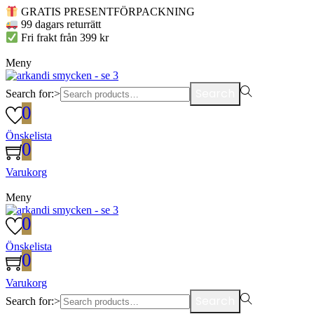
GRATIS PRESENTFÖRPACKNING
99 dagars returrätt
Fri frakt från 399 kr
Meny
Search
Search for:>
0
Önskelista
0
Varukorg
Meny
0
Önskelista
0
Varukorg
Search
Search for:>