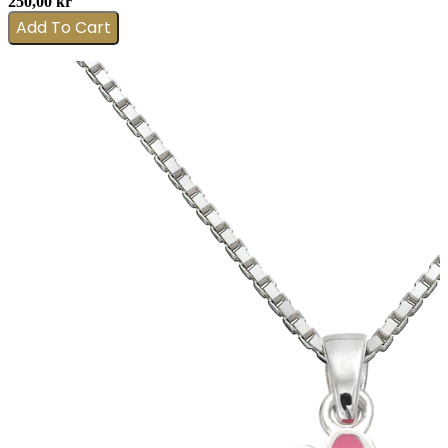
250,00
kr
Add To Cart