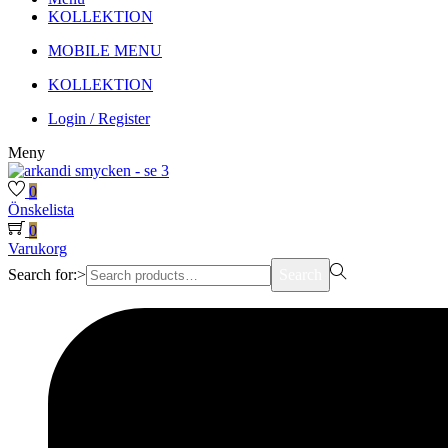
KOLLEKTION
MOBILE MENU
KOLLEKTION
Login / Register
Meny
0
Önskelista
0
Varukorg
Search for:>
Search