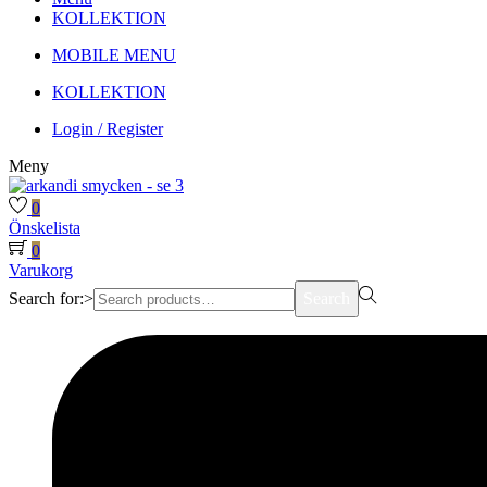
KOLLEKTION
MOBILE MENU
KOLLEKTION
Login / Register
Meny
0
Önskelista
0
Varukorg
Search for:>
Search