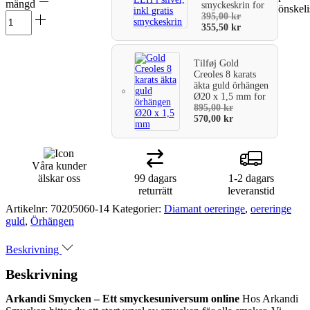
mängd
smyckeskrin
for
önskeli
varukorg
395,00
kr
355,50
kr
Tilføj
Gold
Creoles 8 karats
äkta guld örhängen
Ø20 x 1,5 mm
for
895,00
kr
570,00
kr
Våra kunder
älskar oss
99 dagars
1-2 dagars
returrätt
leveranstid
Artikelnr:
70205060-14
Kategorier:
Diamant oereringe
,
oereringe
guld
,
Örhängen
Beskrivning
Beskrivning
Arkandi Smycken – Ett smyckesuniversum online
Hos Arkandi