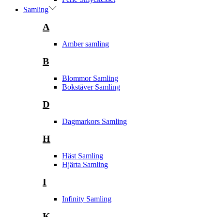
Samling
A
Amber samling
B
Blommor Samling
Bokstäver Samling
D
Dagmarkors Samling
H
Häst Samling
Hjärta Samling
I
Infinity Samling
K