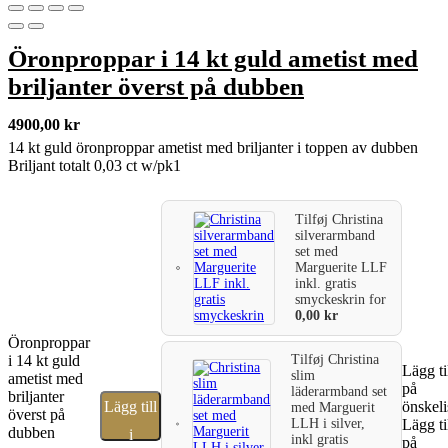
Öronproppar i 14 kt guld ametist med
briljanter överst på dubben
4900,00
kr
14 kt guld öronproppar ametist med briljanter i toppen av dubben
Briljant totalt 0,03 ct w/pk1
Tilføj
Christina
silverarmband
set med
Marguerite LLF
inkl. gratis
smyckeskrin
for
0,00
kr
Öronproppar
i 14 kt guld
Tilføj
Christina
Lägg ti
slim
ametist med
på
läderarmband set
briljanter
Lägg till
önskeli
med Marguerit
överst på
LLH i silver,
Lägg ti
dubben
i
inkl gratis
på