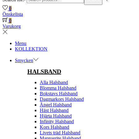
0
Önskelista
0
Varukorg
Menu
KOLLEKTION
Smycken
HALSBAND
Alla Halsband
Blomma Halsband
Bokstavs Halsband
Dagmarkors Halsband
Ängel Halsband
Häst Halsband
Hjärta Halsband
Infinity Halsband
Kors Halsband
Livets träd Halsband
Marguerite Halsband