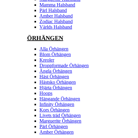
Mamma Halsband
Pärl Halsband
Amber Halsband
Zodiac Halsband
Världs Halsband
ÖRHÄNGEN
Alla Örhängen
Blom Örhängen
Kreoler
Droppformade Örhängen
Ängla Örhängen
Häst Örhängen
Hästsko Örhängen
Hjärta Örhängen
Hoops
Hängande Örhängen
Infinity Örhängen
Kors Örhängen
Livets träd Örhängen
Marguerite Ôrhängen
Pärl Örhängen
Amber Örhängen