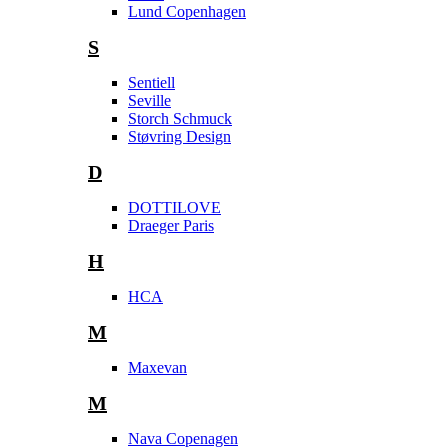
Lund Copenhagen
S
Sentiell
Seville
Storch Schmuck
Støvring Design
D
DOTTILOVE
Draeger Paris
H
HCA
M
Maxevan
M
Nava Copenagen