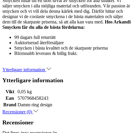
Smycken hittar du ett stort urval av smycken för alla smaker. Vi
säljer smycken i alla möjliga material och utföranden. Vår passion är
smycken och vi vill dela denna kärlek med dig. Därför hittar och
designar vi de coolaste smyckena i de bästa materialen och säljer
dem till de skarpaste priserna, så att alla kan vara med.
Hos Arkandi
Smycken får du alla de bästa fördelarna:
99 dagars full returrätt
Auktoriserad återförsäljare
Smycken i bästa kvalitet och de skarpaste priserna
Blixtsnabb leverans & billig frakt.
Ytterligare information
Ytterligare information
Vikt
0,05 kg
Ean
5707968458243
Brand
Damm ring design
Recensioner (0)
Recensioner
Det finns inga recensioner än.