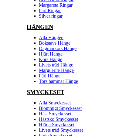
Margareta Ringar
Pärl Ringar
Silver ringar
HÄNGEN
Alla Hängen
Bokstavs Hänge
Dagmarkors Hänge
Hjärt Hänge
Kors Hänge
Livets träd Hänge
Marguerite Hänge
Pärl Hänge
Tors hammar Hänge
SMYCKESET
Alla Smyckesset
Blommigt Smyckesset
Häst Smyckesset
Hästsko Smyckesset
Hjärta Smyckesset
Livets träd Smyckesset
Perle Smyckesset