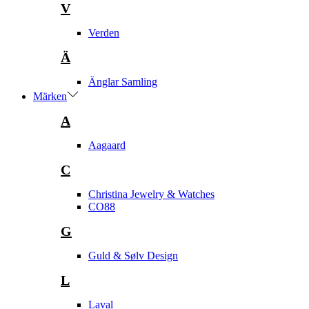
V
Verden
Ä
Änglar Samling
Märken
A
Aagaard
C
Christina Jewelry & Watches
CO88
G
Guld & Sølv Design
L
Laval