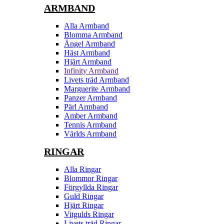
ARMBAND
Alla Armband
Blomma Armband
Ängel Armband
Häst Armband
Hjärt Armband
Infinity Armband
Livets träd Armband
Marguerite Armband
Panzer Armband
Pärl Armband
Amber Armband
Tennis Armband
Världs Armband
RINGAR
Alla Ringar
Blommor Ringar
Förgyllda Ringar
Guld Ringar
Hjärt Ringar
Vitgulds Ringar
Livets träd Ringar