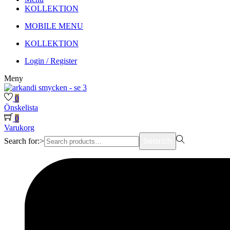
KOLLEKTION
MOBILE MENU
KOLLEKTION
Login / Register
Meny
0
Önskelista
0
Varukorg
Search
Search for:>