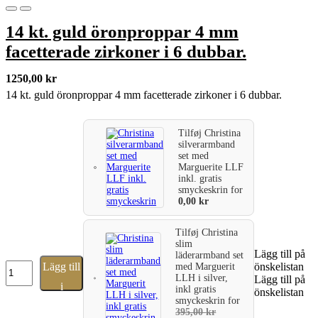
14 kt. guld öronproppar 4 mm
facetterade zirkoner i 6 dubbar.
1250,00
kr
14 kt. guld öronproppar 4 mm facetterade zirkoner i 6 dubbar.
Tilføj
Christina
silverarmband
set med
Marguerite LLF
inkl. gratis
smyckeskrin
for
0,00
kr
Tilføj
Christina
slim
Lägg till på
läderarmband set
14
Lägg till
önskelistan
med Marguerit
kt.
LLH i silver,
Lägg till på
i
inkl gratis
guld
önskelistan
smyckeskrin
for
öronproppar
varukorg
395,00
kr
4