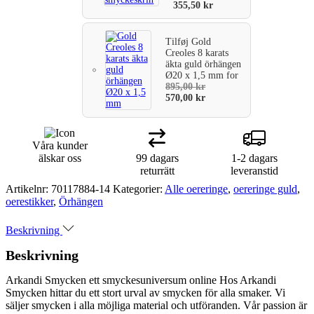
355,50
kr
mm
facetterade
zirkoner
Tilføj
Gold
i
Creoles 8 karats
6
äkta guld örhängen
dubbar.
Ø20 x 1,5 mm
for
mängd
895,00
kr
570,00
kr
Våra kunder
älskar oss
99 dagars
1-2 dagars
returrätt
leveranstid
Artikelnr:
70117884-14
Kategorier:
Alle oereringe
,
oereringe guld
,
oerestikker
,
Örhängen
Beskrivning
Beskrivning
Arkandi Smycken ett smyckesuniversum online Hos Arkandi
Smycken hittar du ett stort urval av smycken för alla smaker. Vi
säljer smycken i alla möjliga material och utföranden. Vår passion är