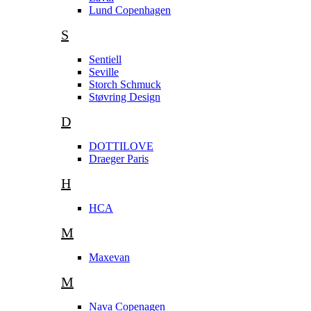
Lund Copenhagen
S
Sentiell
Seville
Storch Schmuck
Støvring Design
D
DOTTILOVE
Draeger Paris
H
HCA
M
Maxevan
M
Nava Copenagen