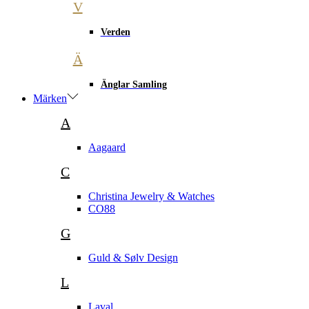
V
Verden
Ä
Änglar Samling
Märken
A
Aagaard
C
Christina Jewelry & Watches
CO88
G
Guld & Sølv Design
L
Laval