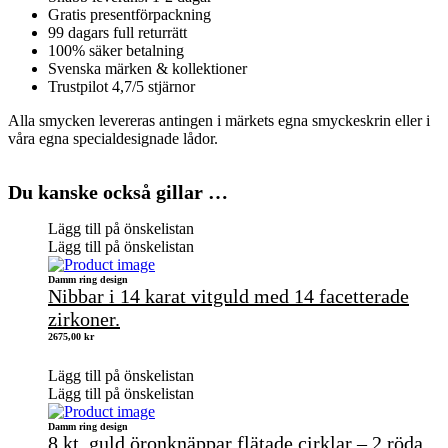
Gratis presentförpackning
99 dagars full returrätt
100% säker betalning
Svenska märken & kollektioner
Trustpilot 4,7/5 stjärnor
Alla smycken levereras antingen i märkets egna smyckeskrin eller i
våra egna specialdesignade lådor.
Du kanske också gillar …
Lägg till på önskelistan
Lägg till på önskelistan
Damm ring design
Nibbar i 14 karat vitguld med 14 facetterade
zirkoner.
2675,00
kr
Lägg till på önskelistan
Lägg till på önskelistan
Damm ring design
8 kt. guld öronknäppar flätade cirklar – 2 röda