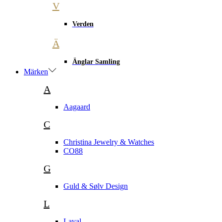
V
Verden
Ä
Änglar Samling
Märken
A
Aagaard
C
Christina Jewelry & Watches
CO88
G
Guld & Sølv Design
L
Laval