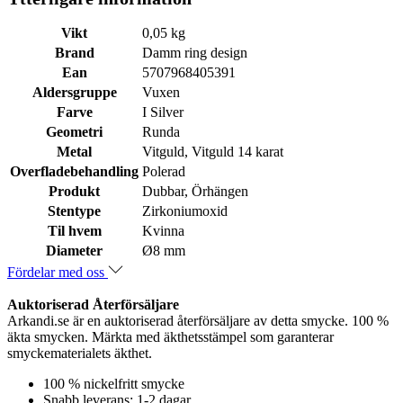
Vikt
0,05 kg
Brand
Damm ring design
Ean
5707968405391
Aldersgruppe
Vuxen
Farve
I Silver
Geometri
Runda
Metal
Vitguld, Vitguld 14 karat
Overfladebehandling
Polerad
Produkt
Dubbar, Örhängen
Stentype
Zirkoniumoxid
Til hvem
Kvinna
Diameter
Ø8 mm
Fördelar med oss
Auktoriserad Återförsäljare
Arkandi.se är en auktoriserad återförsäljare av detta smycke. 100 %
äkta smycken. Märkta med äkthetsstämpel som garanterar
smyckematerialets äkthet.
100 % nickelfritt smycke
Snabb leverans: 1-2 dagar