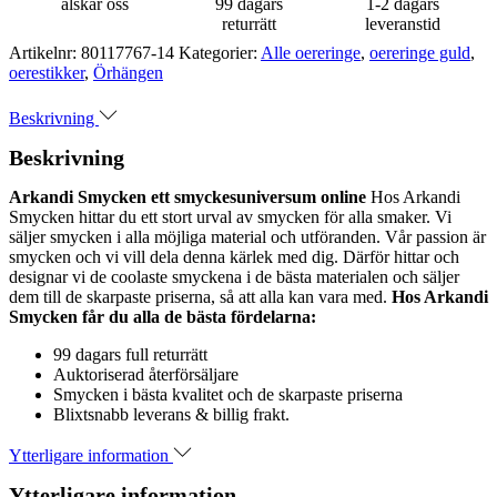
älskar oss
99 dagars
1-2 dagars
returrätt
leveranstid
Artikelnr:
80117767-14
Kategorier:
Alle oereringe
,
oereringe guld
,
oerestikker
,
Örhängen
Beskrivning
Beskrivning
Arkandi Smycken ett smyckesuniversum online
Hos Arkandi
Smycken hittar du ett stort urval av smycken för alla smaker. Vi
säljer smycken i alla möjliga material och utföranden. Vår passion är
smycken och vi vill dela denna kärlek med dig. Därför hittar och
designar vi de coolaste smyckena i de bästa materialen och säljer
dem till de skarpaste priserna, så att alla kan vara med.
Hos Arkandi
Smycken får du alla de bästa fördelarna:
99 dagars full returrätt
Auktoriserad återförsäljare
Smycken i bästa kvalitet och de skarpaste priserna
Blixtsnabb leverans & billig frakt.
Ytterligare information
Ytterligare information