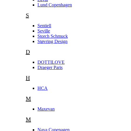
Lund Copenhagen
S
Sentiell
Seville
Storch Schmuck
Støvring Design
D
DOTTILOVE
Draeger Paris
H
HCA
M
Maxevan
M
Nava Copenagen