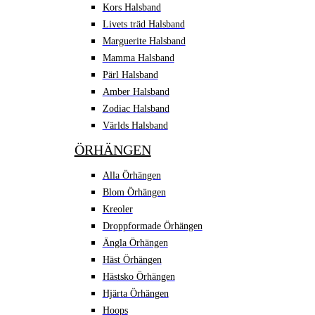
Kors Halsband
Livets träd Halsband
Marguerite Halsband
Mamma Halsband
Pärl Halsband
Amber Halsband
Zodiac Halsband
Världs Halsband
ÖRHÄNGEN
Alla Örhängen
Blom Örhängen
Kreoler
Droppformade Örhängen
Ängla Örhängen
Häst Örhängen
Hästsko Örhängen
Hjärta Örhängen
Hoops