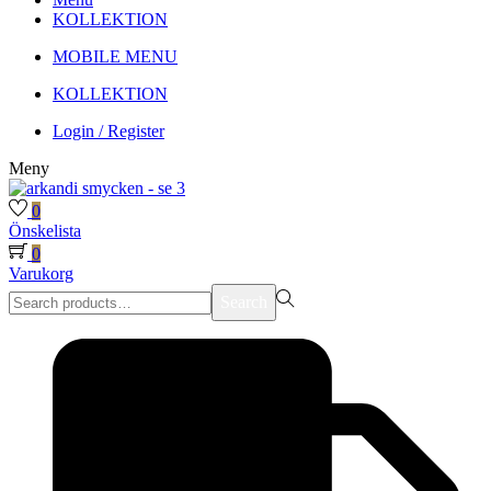
KOLLEKTION
MOBILE MENU
KOLLEKTION
Login / Register
Meny
0
Önskelista
0
Varukorg
Search
Search
for:>