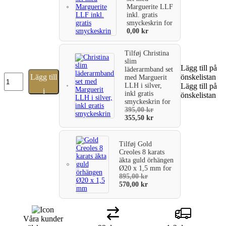
Marguerite LLF
inkl. gratis
smyckeskrin
for
0,00
kr
Tilføj
Christina
slim
Lägg till på
läderarmband set
Støvring
Lägg till
önskelistan
med Marguerit
öronproppar
LLH i silver,
Lägg till på
i
inkl gratis
i
önskelistan
smyckeskrin
for
14
varukorg
395,00
kr
karat
355,50
kr
vitguld
med
vita
Tilføj
Gold
zirkonstenar
Creoles 8 karats
mängd
äkta guld örhängen
Ø20 x 1,5 mm
for
895,00
kr
570,00
kr
Våra kunder