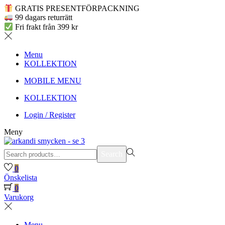
GRATIS PRESENTFÖRPACKNING
99 dagars returrätt
Fri frakt från 399 kr
Menu
KOLLEKTION
MOBILE MENU
KOLLEKTION
Login / Register
Meny
Search
Search
for:>
0
Önskelista
0
Varukorg
Menu