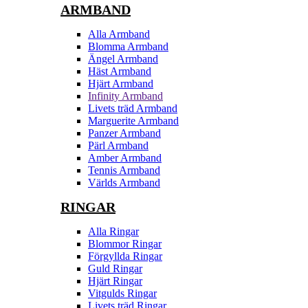
ARMBAND
Alla Armband
Blomma Armband
Ängel Armband
Häst Armband
Hjärt Armband
Infinity Armband
Livets träd Armband
Marguerite Armband
Panzer Armband
Pärl Armband
Amber Armband
Tennis Armband
Världs Armband
RINGAR
Alla Ringar
Blommor Ringar
Förgyllda Ringar
Guld Ringar
Hjärt Ringar
Vitgulds Ringar
Livets träd Ringar