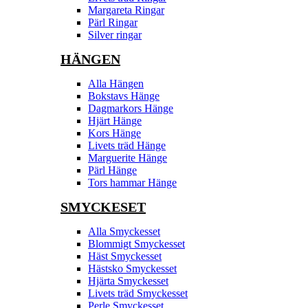
Margareta Ringar
Pärl Ringar
Silver ringar
HÄNGEN
Alla Hängen
Bokstavs Hänge
Dagmarkors Hänge
Hjärt Hänge
Kors Hänge
Livets träd Hänge
Marguerite Hänge
Pärl Hänge
Tors hammar Hänge
SMYCKESET
Alla Smyckesset
Blommigt Smyckesset
Häst Smyckesset
Hästsko Smyckesset
Hjärta Smyckesset
Livets träd Smyckesset
Perle Smyckesset