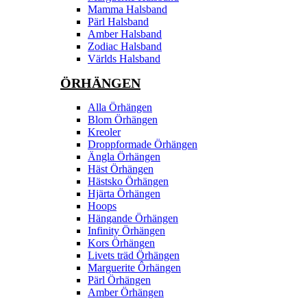
Mamma Halsband
Pärl Halsband
Amber Halsband
Zodiac Halsband
Världs Halsband
ÖRHÄNGEN
Alla Örhängen
Blom Örhängen
Kreoler
Droppformade Örhängen
Ängla Örhängen
Häst Örhängen
Hästsko Örhängen
Hjärta Örhängen
Hoops
Hängande Örhängen
Infinity Örhängen
Kors Örhängen
Livets träd Örhängen
Marguerite Ôrhängen
Pärl Örhängen
Amber Örhängen