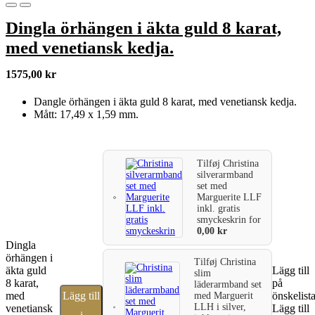
Dingla örhängen i äkta guld 8 karat,
med venetiansk kedja.
1575,00
kr
Dangle örhängen i äkta guld 8 karat, med venetiansk kedja.
Mått: 17,49 x 1,59 mm.
Tilføj
Christina
silverarmband
set med
Marguerite LLF
inkl. gratis
smyckeskrin
for
0,00
kr
Dingla
örhängen i
Tilføj
Christina
äkta guld
Lägg till
slim
8 karat,
på
läderarmband set
med
Lägg till
önskelist
med Marguerit
LLH i silver,
venetiansk
Lägg till