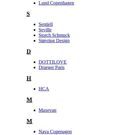
Lund Copenhagen
S
Sentiell
Seville
Storch Schmuck
Støvring Design
D
DOTTILOVE
Draeger Paris
H
HCA
M
Maxevan
M
Nava Copenagen