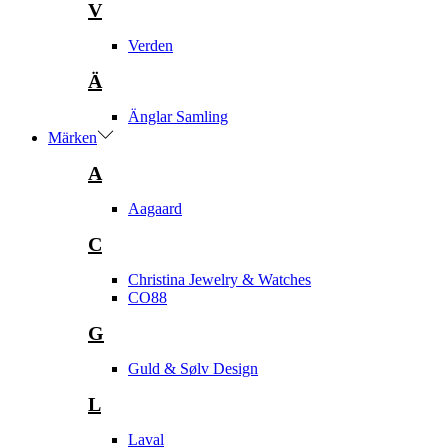
V
Verden
Ä
Änglar Samling
Märken
A
Aagaard
C
Christina Jewelry & Watches
CO88
G
Guld & Sølv Design
L
Laval