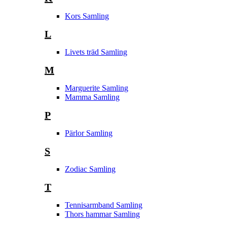
Kors Samling
L
Livets träd Samling
M
Marguerite Samling
Mamma Samling
P
Pärlor Samling
S
Zodiac Samling
T
Tennisarmband Samling
Thors hammar Samling