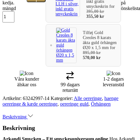
i
inkl gratis
kedja.
på
smyckeskrin
for
mängd
önskelist
varukorg
395,00
kr
355,50
kr
Tilføj
Gold
Creoles 8 karats
äkta guld örhängen
Ø20 x 1,5 mm
for
895,00
kr
570,00
kr
Våra kunder
1-2 dagars
älskar oss
99 dagars
leveranstid
returrätt
Artikelnr:
63242997-14
Kategorier:
Alle oereringe
,
haenge
oereringe & kæde oereringe
,
oereringe guld
,
Örhängen
Beskrivning
Beskrivning
Arkandi Smycken – Ett smyckesuniversum online
Hos Arkandi