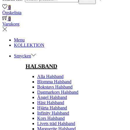
0
Önskelista
0
Varukorg
Menu
KOLLEKTION
Smycken
HALSBAND
Alla Halsband
Blomma Halsband
Bokstavs Halsband
Dagmarkors Halsband
Ängel Halsband
Häst Halsband
Hjärta Halsband
Infinity Halsband
Kors Halsband
Livets träd Halsband
Marguerite Halsband