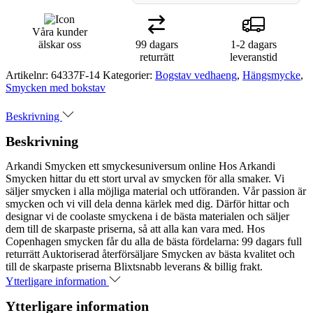
Våra kunder
älskar oss
99 dagars
1-2 dagars
returrätt
leveranstid
Artikelnr:
64337F-14
Kategorier:
Bogstav vedhaeng
,
Hängsmycke
,
Smycken med bokstav
Beskrivning
Beskrivning
Arkandi Smycken ett smyckesuniversum online Hos Arkandi
Smycken hittar du ett stort urval av smycken för alla smaker. Vi
säljer smycken i alla möjliga material och utföranden. Vår passion är
smycken och vi vill dela denna kärlek med dig. Därför hittar och
designar vi de coolaste smyckena i de bästa materialen och säljer
dem till de skarpaste priserna, så att alla kan vara med. Hos
Copenhagen smycken får du alla de bästa fördelarna: 99 dagars full
returrätt Auktoriserad återförsäljare Smycken av bästa kvalitet och
till de skarpaste priserna Blixtsnabb leverans & billig frakt.
Ytterligare information
Ytterligare information