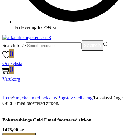
Fri levering fra 499 kr
Search
Search for:>
0
Önskelista
0
Varukorg
Hem
/
Smycken med bokstav
/
Bogstav vedhaeng
/
Bokstavshänge
Guld F med facetterad zirkon.
Bokstavshänge Guld F med facetterad zirkon.
1475,00
kr