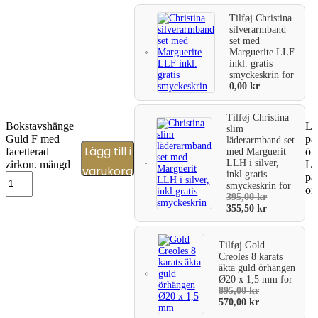
Tilføj
Christina
silverarmband
set med
Marguerite LLF
inkl. gratis
smyckeskrin
for
0,00
kr
Tilføj
Christina
Bokstavshänge
Läg
slim
Guld F med
på
läderarmband set
Lägg till i
facetterad
ön
med Marguerit
LLH i silver,
zirkon. mängd
Läg
varukorg
inkl gratis
på
smyckeskrin
for
ön
395,00
kr
355,50
kr
Tilføj
Gold
Creoles 8 karats
äkta guld örhängen
Ø20 x 1,5 mm
for
895,00
kr
570,00
kr