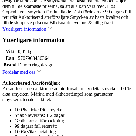
designar vi de coolaste smyckena i de bästa materialen och säljer
dem till de skarpaste priserna, så att alla kan vara med. Hos
Copenhagen smycken får du alla de bästa fördelarna: 99 dagars full
returrätt Auktoriserad återförsäljare Smycken av bästa kvalitet och
till de skarpaste priserna Blixtsnabb leverans & billig frakt.
Ytterligare information
Ytterligare information
Vikt
0,05 kg
Ean
5707968436364
Brand
Damm ring design
Fördelar med oss
Auktoriserad Återförsäljare
Arkandi.se är en auktoriserad återförsäljare av detta smycke. 100 %
äkta smycken. Märkta med äkthetsstämpel som garanterar
smyckematerialets äkthet.
100 % nickelfritt smycke
Snabb leverans: 1-2 dagar
Gratis presentförpackning
99 dagars full returrätt
100% säker betalning