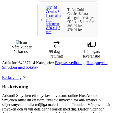
Tilføj
Gold
Creoles 8 karats
äkta guld örhängen
Ø20 x 1,5 mm
for
895,00
kr
570,00
kr
Våra kunder
älskar oss
99 dagars
1-2 dagars
returrätt
leveranstid
Artikelnr:
64237I-14
Kategorier:
Bogstav vedhaeng
,
Hängsmycke
,
Smycken med bokstav
Beskrivning
Beskrivning
Arkandi Smycken ett smyckesuniversum online Hos Arkandi
Smycken hittar du ett stort urval av smycken för alla smaker. Vi
säljer smycken i alla möjliga material och utföranden. Vår passion är
smycken och vi vill dela denna kärlek med dig. Därför hittar och