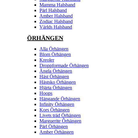
Mamma Halsband
Pärl Halsband
Amber Halsband
Zodiac Halsband
Världs Halsband
ÖRHÄNGEN
Alla Örhängen
Blom Örhängen
Kreoler
Droppformade Örhängen
Ängla Örhängen
Häst Örhängen
Hästsko Örhängen
Hjärta Örhängen
Hoops
Hängande Örhängen
Infinity Örhängen
Kors Örhängen
Livets träd Örhängen
Marguerite Ôrhängen
Pärl Örhängen
Amber Örhängen