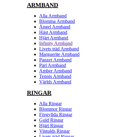
ARMBAND
Alla Armband
Blomma Armband
Ängel Armband
Häst Armband
Hjärt Armband
Infinity Armband
Livets träd Armband
Marguerite Armband
Panzer Armband
Pärl Armband
Amber Armband
Tennis Armband
Världs Armband
RINGAR
Alla Ringar
Blommor Ringar
Förgyllda Ringar
Guld Ringar
Hjärt Ringar
Vitgulds Ringar
Livets träd Ringar