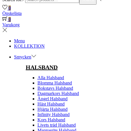
0
Önskelista
0
Varukorg
Menu
KOLLEKTION
Smycken
HALSBAND
Alla Halsband
Blomma Halsband
Bokstavs Halsband
Dagmarkors Halsband
Ängel Halsband
Häst Halsband
Hjärta Halsband
Infinity Halsband
Kors Halsband
Livets träd Halsband
Marguerite Halsband