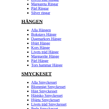
Margareta Ringar
Pärl Ringar
Silver ringar
HÄNGEN
Alla Hängen
Bokstavs Hänge
Dagmarkors Hänge
Hjärt Hänge
Kors Hänge
Livets träd Hänge
Marguerite Hänge
Pärl Hänge
Tors hammar Hänge
SMYCKESET
Alla Smyckesset
Blommigt Smyckesset
Häst Smyckesset
Hästsko Smyckesset
Hjärta Smyckesset
Livets träd Smyckesset
Perle Smyckesset