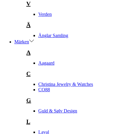
V
Verden
Ä
Änglar Samling
Märken
A
Aagaard
C
Christina Jewelry & Watches
CO88
G
Guld & Sølv Design
L
Laval