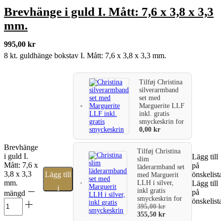
Brevhänge i guld I. Mått: 7,6 x 3,8 x 3,3
mm.
995,00
kr
8 kt. guldhänge bokstav I. Mått: 7,6 x 3,8 x 3,3 mm.
Tilføj
Christina
silverarmband
set med
Marguerite LLF
inkl. gratis
smyckeskrin
for
0,00
kr
Brevhänge
Tilføj
Christina
i guld I.
Lägg till
slim
Mått: 7,6 x
på
läderarmband set
3,8 x 3,3
Lägg till
önskelist
med Marguerit
mm.
LLH i silver,
Lägg till
i
inkl gratis
på
mängd
smyckeskrin
for
önskelist
varukorg
395,00
kr
355,50
kr