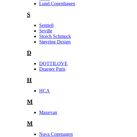
Lund Copenhagen
S
Sentiell
Seville
Storch Schmuck
Støvring Design
D
DOTTILOVE
Draeger Paris
H
HCA
M
Maxevan
M
Nava Copenagen