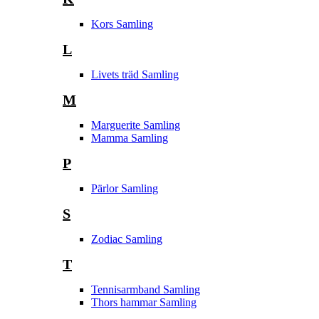
Kors Samling
L
Livets träd Samling
M
Marguerite Samling
Mamma Samling
P
Pärlor Samling
S
Zodiac Samling
T
Tennisarmband Samling
Thors hammar Samling