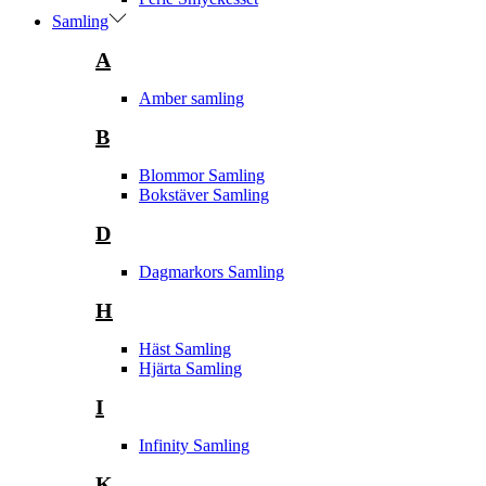
Samling
A
Amber samling
B
Blommor Samling
Bokstäver Samling
D
Dagmarkors Samling
H
Häst Samling
Hjärta Samling
I
Infinity Samling
K