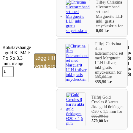
Tilføj
Christina
silverarmband
set med
Marguerite LLF
inkl. gratis
smyckeskrin
for
0,00
kr
Tilføj
Christina
Bokstavshänge
Läg
slim
i guld K. Mått:
på
läderarmband set
Lägg till i
7 x 5 x 3,3
ön
med Marguerit
LLH i silver,
mm. mängd
Läg
varukorg
inkl gratis
på
smyckeskrin
for
ön
395,00
kr
355,50
kr
Tilføj
Gold
Creoles 8 karats
äkta guld örhängen
Ø20 x 1,5 mm
for
895,00
kr
570,00
kr