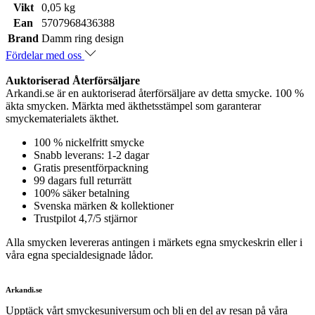
Vikt
0,05 kg
Ean
5707968436388
Brand
Damm ring design
Fördelar med oss
Auktoriserad Återförsäljare
Arkandi.se är en auktoriserad återförsäljare av detta smycke. 100 %
äkta smycken. Märkta med äkthetsstämpel som garanterar
smyckematerialets äkthet.
100 % nickelfritt smycke
Snabb leverans: 1-2 dagar
Gratis presentförpackning
99 dagars full returrätt
100% säker betalning
Svenska märken & kollektioner
Trustpilot 4,7/5 stjärnor
Alla smycken levereras antingen i märkets egna smyckeskrin eller i
våra egna specialdesignade lådor.
Arkandi.se
Upptäck vårt smyckesuniversum och bli en del av resan på våra