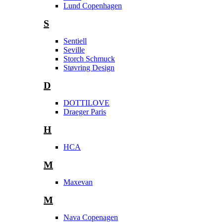
Lund Copenhagen
S
Sentiell
Seville
Storch Schmuck
Støvring Design
D
DOTTILOVE
Draeger Paris
H
HCA
M
Maxevan
M
Nava Copenagen