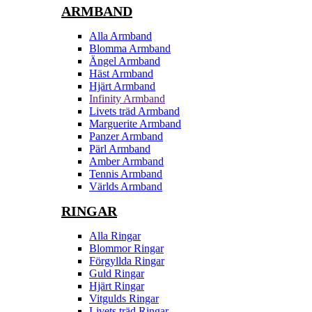
ARMBAND
Alla Armband
Blomma Armband
Ängel Armband
Häst Armband
Hjärt Armband
Infinity Armband
Livets träd Armband
Marguerite Armband
Panzer Armband
Pärl Armband
Amber Armband
Tennis Armband
Världs Armband
RINGAR
Alla Ringar
Blommor Ringar
Förgyllda Ringar
Guld Ringar
Hjärt Ringar
Vitgulds Ringar
Livets träd Ringar