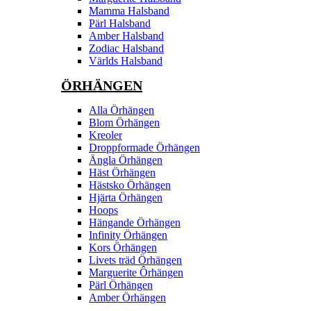
Mamma Halsband
Pärl Halsband
Amber Halsband
Zodiac Halsband
Världs Halsband
ÖRHÄNGEN
Alla Örhängen
Blom Örhängen
Kreoler
Droppformade Örhängen
Ängla Örhängen
Häst Örhängen
Hästsko Örhängen
Hjärta Örhängen
Hoops
Hängande Örhängen
Infinity Örhängen
Kors Örhängen
Livets träd Örhängen
Marguerite Ôrhängen
Pärl Örhängen
Amber Örhängen