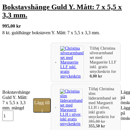
Bokstavshänge Guld Y. Mått: 7 x 5,5 x
3,3 mm.
995,00
kr
8 kt. guldhänge bokstaven Y. Mått: 7 x 5,5 x 3,3 mm.
Tilføj
Christina
silverarmband
set med
Marguerite LLF
inkl. gratis
smyckeskrin
for
0,00
kr
Tilføj
Christina
Bokstavshänge
Lägg 
slim
Guld Y. Mått:
på
läderarmband set
7 x 5,5 x 3,3
Lägg till
önske
med Marguerit
LLH i silver,
mm. mängd
Lägg 
i
inkl gratis
på
smyckeskrin
for
önske
varukorg
395,00
kr
355,50
kr