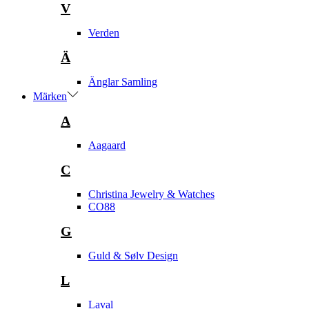
V
Verden
Ä
Änglar Samling
Märken
A
Aagaard
C
Christina Jewelry & Watches
CO88
G
Guld & Sølv Design
L
Laval