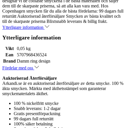
designar vi de coolaste smyckena i de bästa materialen och säljer
dem till de skarpaste priserna, så att alla kan vara med. Hos
Copenhagen smycken får du alla de bästa fördelarna: 99 dagars full
returrätt Auktoriserad återförsäljare Smycken av bästa kvalitet och
till de skarpaste priserna Blixtsnabb leverans & billig frakt.
Ytterligare information
Ytterligare information
Vikt
0,05 kg
Ean
5707968436524
Brand
Damm ring design
Fördelar med oss
Auktoriserad Återförsäljare
Arkandi.se är en auktoriserad återförsäljare av detta smycke. 100 %
äkta smycken. Märkta med äkthetsstämpel som garanterar
smyckematerialets äkthet.
100 % nickelfritt smycke
Snabb leverans: 1-2 dagar
Gratis presentförpackning
99 dagars full returrätt
100% säker betalning