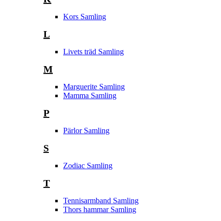
Kors Samling
L
Livets träd Samling
M
Marguerite Samling
Mamma Samling
P
Pärlor Samling
S
Zodiac Samling
T
Tennisarmband Samling
Thors hammar Samling