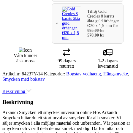
Tilføj
Gold
Creoles 8 karats
äkta guld örhängen
Ø20 x 1,5 mm
for
895,00
kr
570,00
kr
Våra kunder
älskar oss
99 dagars
1-2 dagars
returrätt
leveranstid
Artikelnr:
64237Y-14
Kategorier:
Bogstav vedhaeng
,
Hängsmycke
,
Smycken med bokstav
Beskrivning
Beskrivning
Arkandi Smycken ett smyckesuniversum online Hos Arkandi
Smycken hittar du ett stort urval av smycken för alla smaker. Vi
säljer smycken i alla möjliga material och utföranden. Vår passion är
smycken och vi vill dela denna kärlek med dig. Därför hittar och