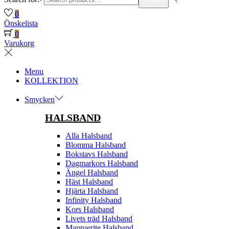
0
Önskelista
0
Varukorg
Menu
KOLLEKTION
Smycken
HALSBAND
Alla Halsband
Blomma Halsband
Bokstavs Halsband
Dagmarkors Halsband
Ängel Halsband
Häst Halsband
Hjärta Halsband
Infinity Halsband
Kors Halsband
Livets träd Halsband
Marguerite Halsband