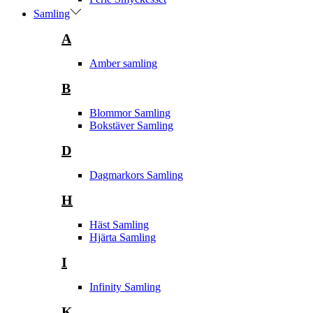
Samling
A
Amber samling
B
Blommor Samling
Bokstäver Samling
D
Dagmarkors Samling
H
Häst Samling
Hjärta Samling
I
Infinity Samling
K