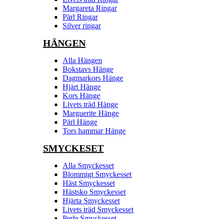
Margareta Ringar
Pärl Ringar
Silver ringar
HÄNGEN
Alla Hängen
Bokstavs Hänge
Dagmarkors Hänge
Hjärt Hänge
Kors Hänge
Livets träd Hänge
Marguerite Hänge
Pärl Hänge
Tors hammar Hänge
SMYCKESET
Alla Smyckesset
Blommigt Smyckesset
Häst Smyckesset
Hästsko Smyckesset
Hjärta Smyckesset
Livets träd Smyckesset
Perle Smyckesset