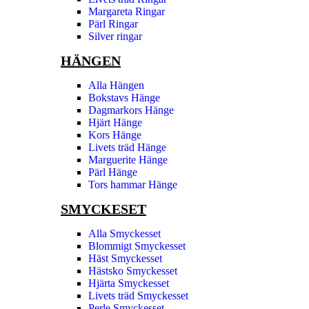
Margareta Ringar
Pärl Ringar
Silver ringar
HÄNGEN
Alla Hängen
Bokstavs Hänge
Dagmarkors Hänge
Hjärt Hänge
Kors Hänge
Livets träd Hänge
Marguerite Hänge
Pärl Hänge
Tors hammar Hänge
SMYCKESET
Alla Smyckesset
Blommigt Smyckesset
Häst Smyckesset
Hästsko Smyckesset
Hjärta Smyckesset
Livets träd Smyckesset
Perle Smyckesset