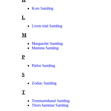
Kors Samling
L
Livets träd Samling
M
Marguerite Samling
Mamma Samling
P
Pärlor Samling
S
Zodiac Samling
T
Tennisarmband Samling
Thors hammar Samling