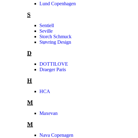
Lund Copenhagen
S
Sentiell
Seville
Storch Schmuck
Støvring Design
D
DOTTILOVE
Draeger Paris
H
HCA
M
Maxevan
M
Nava Copenagen