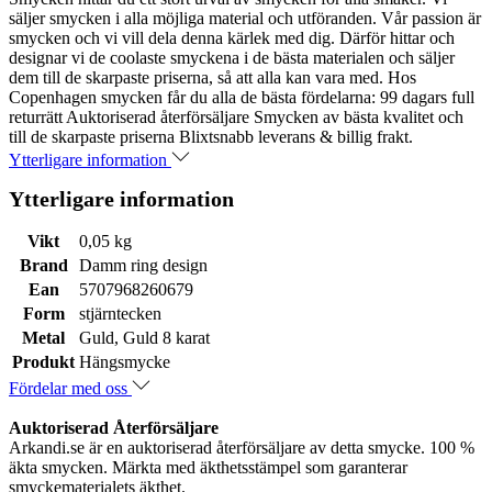
säljer smycken i alla möjliga material och utföranden. Vår passion är
smycken och vi vill dela denna kärlek med dig. Därför hittar och
designar vi de coolaste smyckena i de bästa materialen och säljer
dem till de skarpaste priserna, så att alla kan vara med. Hos
Copenhagen smycken får du alla de bästa fördelarna: 99 dagars full
returrätt Auktoriserad återförsäljare Smycken av bästa kvalitet och
till de skarpaste priserna Blixtsnabb leverans & billig frakt.
Ytterligare information
Ytterligare information
Vikt
0,05 kg
Brand
Damm ring design
Ean
5707968260679
Form
stjärntecken
Metal
Guld, Guld 8 karat
Produkt
Hängsmycke
Fördelar med oss
Auktoriserad Återförsäljare
Arkandi.se är en auktoriserad återförsäljare av detta smycke. 100 %
äkta smycken. Märkta med äkthetsstämpel som garanterar
smyckematerialets äkthet.