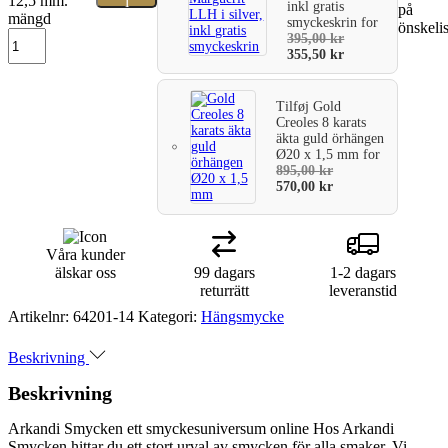
12,5 mm.
i
inkl gratis
på
mängd
smyckeskrin
for
önskeli
varukorg
395,00
kr
355,50
kr
Tilføj
Gold
Creoles 8 karats
äkta guld örhängen
Ø20 x 1,5 mm
for
895,00
kr
570,00
kr
Våra kunder
älskar oss
99 dagars
1-2 dagars
returrätt
leveranstid
Artikelnr:
64201-14
Kategori:
Hängsmycke
Beskrivning
Beskrivning
Arkandi Smycken ett smyckesuniversum online Hos Arkandi
Smycken hittar du ett stort urval av smycken för alla smaker. Vi