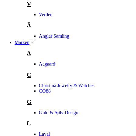
V
Verden
Ä
Änglar Samling
Märken
A
Aagaard
C
Christina Jewelry & Watches
CO88
G
Guld & Sølv Design
L
Laval