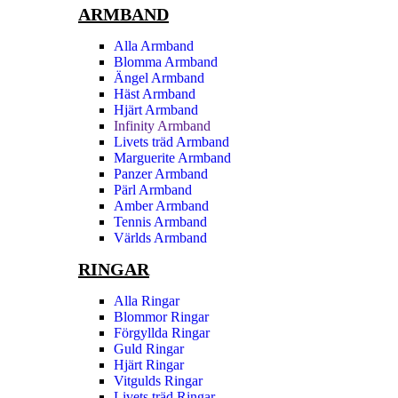
ARMBAND
Alla Armband
Blomma Armband
Ängel Armband
Häst Armband
Hjärt Armband
Infinity Armband
Livets träd Armband
Marguerite Armband
Panzer Armband
Pärl Armband
Amber Armband
Tennis Armband
Världs Armband
RINGAR
Alla Ringar
Blommor Ringar
Förgyllda Ringar
Guld Ringar
Hjärt Ringar
Vitgulds Ringar
Livets träd Ringar