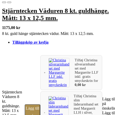
Stjärntecken Väduren 8 kt. guldhänge.
Mått: 13 x 12,5 mm.
1175,00
kr
8 kt. guld hänge stjärntecken vädur. Mått: 13 x 12,5 mm.
Tilläggsköp av kedja
Tilføj
Christina
silverarmband
set med
Marguerite LLF
inkl. gratis
smyckeskrin
for
0,00
kr
Stjärntecken
Tilføj
Christina
Väduren 8
Lägg til
slim
kt.
på
läderarmband set
guldhänge.
Lägg till
önskeli
med Marguerit
Mått: 13 x
LLH i silver,
Lägg til