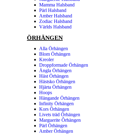
Mamma Halsband
Pärl Halsband
Amber Halsband
Zodiac Halsband
Världs Halsband
ÖRHÄNGEN
Alla Örhängen
Blom Örhängen
Kreoler
Droppformade Örhängen
Ängla Örhängen
Häst Örhängen
Hästsko Örhängen
Hjärta Örhängen
Hoops
Hängande Örhängen
Infinity Örhängen
Kors Örhängen
Livets träd Örhängen
Marguerite Ôrhängen
Pärl Örhängen
Amber Örhängen