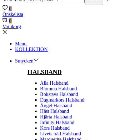
0
Önskelista
0
Varukorg
Menu
KOLLEKTION
Smycken
HALSBAND
Alla Halsband
Blomma Halsband
Bokstavs Halsband
Dagmarkors Halsband
Ängel Halsband
Häst Halsband
Hjärta Halsband
Infinity Halsband
Kors Halsband
Livets träd Halsband
Marguerite Halsband