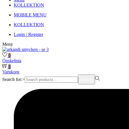
KOLLEKTION
MOBILE MENU
KOLLEKTION
Login / Register
Meny
0
Önskelista
0
Varukorg
Search for:>
Search