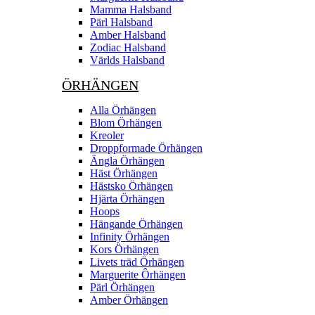
Mamma Halsband
Pärl Halsband
Amber Halsband
Zodiac Halsband
Världs Halsband
ÖRHÄNGEN
Alla Örhängen
Blom Örhängen
Kreoler
Droppformade Örhängen
Ängla Örhängen
Häst Örhängen
Hästsko Örhängen
Hjärta Örhängen
Hoops
Hängande Örhängen
Infinity Örhängen
Kors Örhängen
Livets träd Örhängen
Marguerite Ôrhängen
Pärl Örhängen
Amber Örhängen