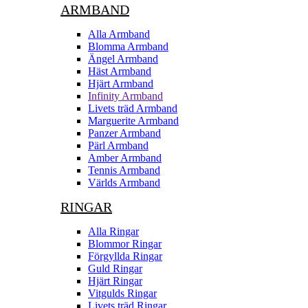
ARMBAND
Alla Armband
Blomma Armband
Ängel Armband
Häst Armband
Hjärt Armband
Infinity Armband
Livets träd Armband
Marguerite Armband
Panzer Armband
Pärl Armband
Amber Armband
Tennis Armband
Världs Armband
RINGAR
Alla Ringar
Blommor Ringar
Förgyllda Ringar
Guld Ringar
Hjärt Ringar
Vitgulds Ringar
Livets träd Ringar