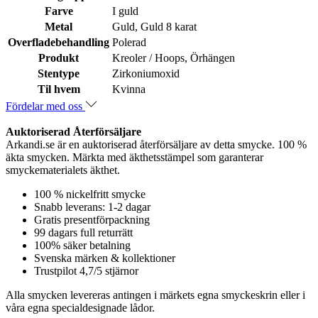
Farve
I guld
Metal
Guld, Guld 8 karat
Overfladebehandling
Polerad
Produkt
Kreoler / Hoops, Örhängen
Stentype
Zirkoniumoxid
Til hvem
Kvinna
Fördelar med oss
Auktoriserad Återförsäljare
Arkandi.se är en auktoriserad återförsäljare av detta smycke. 100 %
äkta smycken. Märkta med äkthetsstämpel som garanterar
smyckematerialets äkthet.
100 % nickelfritt smycke
Snabb leverans: 1-2 dagar
Gratis presentförpackning
99 dagars full returrätt
100% säker betalning
Svenska märken & kollektioner
Trustpilot 4,7/5 stjärnor
Alla smycken levereras antingen i märkets egna smyckeskrin eller i
våra egna specialdesignade lådor.