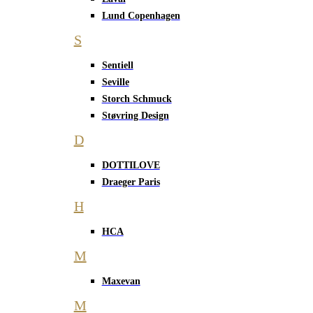
Lund Copenhagen
S
Sentiell
Seville
Storch Schmuck
Støvring Design
D
DOTTILOVE
Draeger Paris
H
HCA
M
Maxevan
M