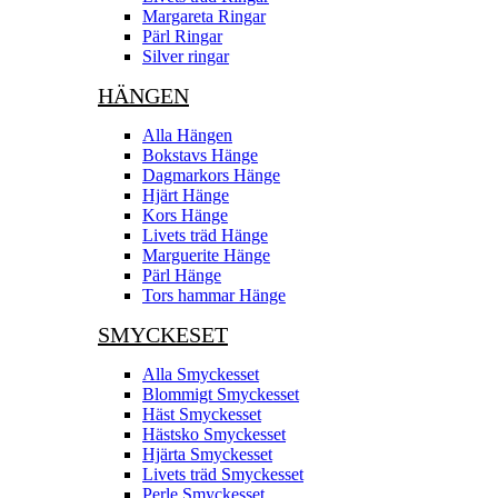
Margareta Ringar
Pärl Ringar
Silver ringar
HÄNGEN
Alla Hängen
Bokstavs Hänge
Dagmarkors Hänge
Hjärt Hänge
Kors Hänge
Livets träd Hänge
Marguerite Hänge
Pärl Hänge
Tors hammar Hänge
SMYCKESET
Alla Smyckesset
Blommigt Smyckesset
Häst Smyckesset
Hästsko Smyckesset
Hjärta Smyckesset
Livets träd Smyckesset
Perle Smyckesset