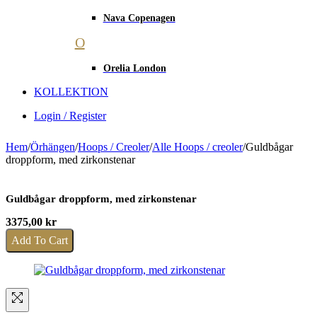
Nava Copenagen
O
Orelia London
KOLLEKTION
Login / Register
Hem
/
Örhängen
/
Hoops / Creoler
/
Alle Hoops / creoler
/
Guldbågar
droppform, med zirkonstenar
Guldbågar droppform, med zirkonstenar
3375,00
kr
Add To Cart