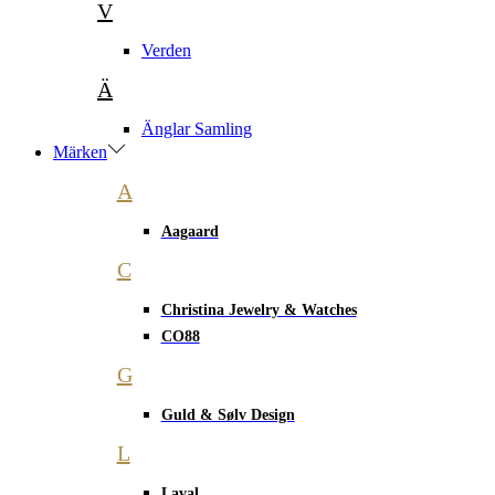
V
Verden
Ä
Änglar Samling
Märken
A
Aagaard
C
Christina Jewelry & Watches
CO88
G
Guld & Sølv Design
L
Laval