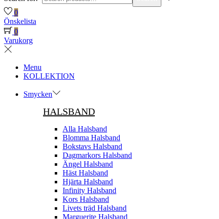
0
Önskelista
0
Varukorg
Menu
KOLLEKTION
Smycken
HALSBAND
Alla Halsband
Blomma Halsband
Bokstavs Halsband
Dagmarkors Halsband
Ängel Halsband
Häst Halsband
Hjärta Halsband
Infinity Halsband
Kors Halsband
Livets träd Halsband
Marguerite Halsband