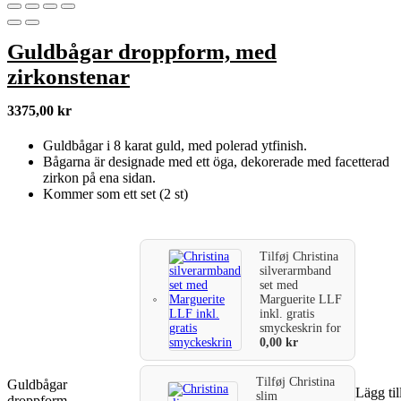
Guldbågar droppform, med
zirkonstenar
3375,00
kr
Guldbågar i 8 karat guld, med polerad ytfinish.
Bågarna är designade med ett öga, dekorerade med facetterad
zirkon på ena sidan.
Kommer som ett set (2 st)
Tilføj
Christina
silverarmband
set med
Marguerite LLF
inkl. gratis
smyckeskrin
for
0,00
kr
Tilføj
Christina
Guldbågar
Lägg til
slim
droppform,