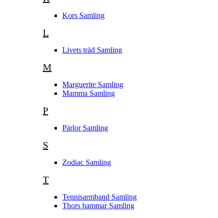
Kors Samling
L
Livets träd Samling
M
Marguerite Samling
Mamma Samling
P
Pärlor Samling
S
Zodiac Samling
T
Tennisarmband Samling
Thors hammar Samling