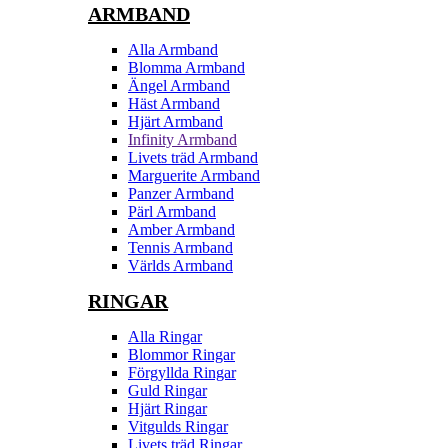
ARMBAND
Alla Armband
Blomma Armband
Ängel Armband
Häst Armband
Hjärt Armband
Infinity Armband
Livets träd Armband
Marguerite Armband
Panzer Armband
Pärl Armband
Amber Armband
Tennis Armband
Världs Armband
RINGAR
Alla Ringar
Blommor Ringar
Förgyllda Ringar
Guld Ringar
Hjärt Ringar
Vitgulds Ringar
Livets träd Ringar