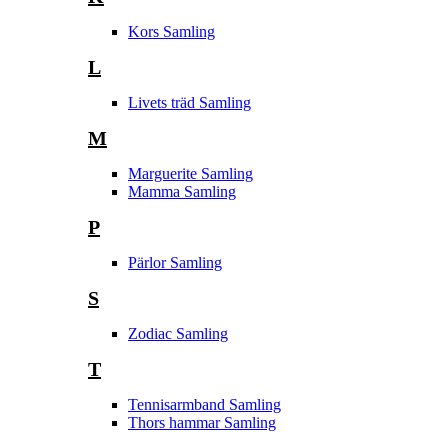
Kors Samling
L
Livets träd Samling
M
Marguerite Samling
Mamma Samling
P
Pärlor Samling
S
Zodiac Samling
T
Tennisarmband Samling
Thors hammar Samling