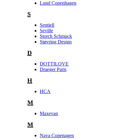
Lund Copenhagen
S
Sentiell
Seville
Storch Schmuck
Støvring Design
D
DOTTILOVE
Draeger Paris
H
HCA
M
Maxevan
M
Nava Copenagen