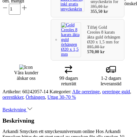
om. mängd
smyckeskrin
for
önskel
varukorg
395,00
kr
355,50
kr
Tilføj
Gold
Creoles 8 karats
äkta guld örhängen
Ø20 x 1,5 mm
for
895,00
kr
570,00
kr
Våra kunder
älskar oss
99 dagars
1-2 dagars
returrätt
leveranstid
Artikelnr:
60242057-14
Kategorier:
Alle oereringe
,
oereringe guld
,
oerestikker
,
Örhängen
,
Uttag 30-70 %
Beskrivning
Beskrivning
Arkandi Smycken ett smyckesuniversum online Hos Arkandi
Smycken hittar du ett stort urval av smycken för alla smaker. Vi