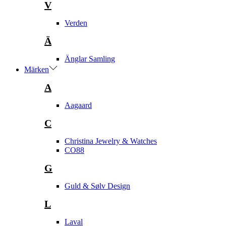
V
Verden
Ä
Änglar Samling
Märken
A
Aagaard
C
Christina Jewelry & Watches
CO88
G
Guld & Sølv Design
L
Laval