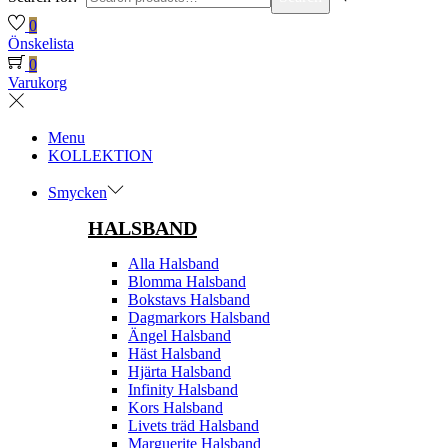
0
Önskelista
0
Varukorg
Menu
KOLLEKTION
Smycken
HALSBAND
Alla Halsband
Blomma Halsband
Bokstavs Halsband
Dagmarkors Halsband
Ängel Halsband
Häst Halsband
Hjärta Halsband
Infinity Halsband
Kors Halsband
Livets träd Halsband
Marguerite Halsband