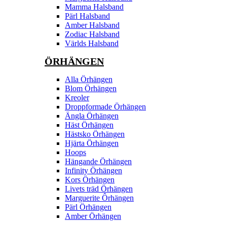
Mamma Halsband
Pärl Halsband
Amber Halsband
Zodiac Halsband
Världs Halsband
ÖRHÄNGEN
Alla Örhängen
Blom Örhängen
Kreoler
Droppformade Örhängen
Ängla Örhängen
Häst Örhängen
Hästsko Örhängen
Hjärta Örhängen
Hoops
Hängande Örhängen
Infinity Örhängen
Kors Örhängen
Livets träd Örhängen
Marguerite Ôrhängen
Pärl Örhängen
Amber Örhängen