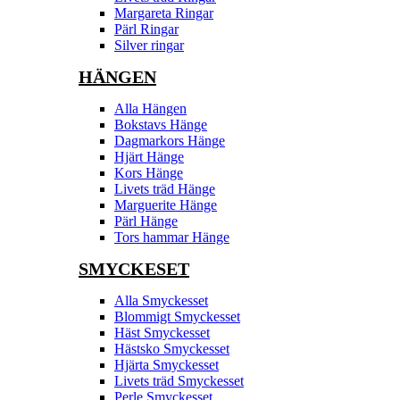
Margareta Ringar
Pärl Ringar
Silver ringar
HÄNGEN
Alla Hängen
Bokstavs Hänge
Dagmarkors Hänge
Hjärt Hänge
Kors Hänge
Livets träd Hänge
Marguerite Hänge
Pärl Hänge
Tors hammar Hänge
SMYCKESET
Alla Smyckesset
Blommigt Smyckesset
Häst Smyckesset
Hästsko Smyckesset
Hjärta Smyckesset
Livets träd Smyckesset
Perle Smyckesset