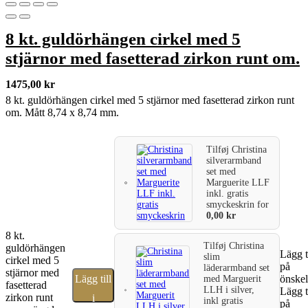
8 kt. guldörhängen cirkel med 5
stjärnor med fasetterad zirkon runt om.
1475,00
kr
8 kt. guldörhängen cirkel med 5 stjärnor med fasetterad zirkon runt
om. Mått 8,74 x 8,74 mm.
Tilføj
Christina
silverarmband
set med
Marguerite LLF
inkl. gratis
smyckeskrin
for
0,00
kr
8 kt.
Tilføj
Christina
guldörhängen
Lägg t
slim
cirkel med 5
på
läderarmband set
stjärnor med
Lägg till
önskel
med Marguerit
fasetterad
LLH i silver,
Lägg t
zirkon runt
i
inkl gratis
på