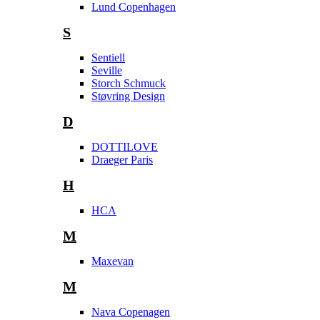
Lund Copenhagen
S
Sentiell
Seville
Storch Schmuck
Støvring Design
D
DOTTILOVE
Draeger Paris
H
HCA
M
Maxevan
M
Nava Copenagen