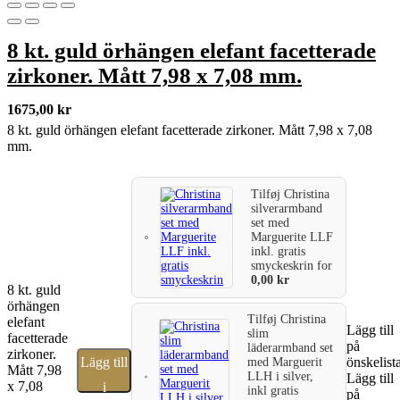
8 kt. guld örhängen elefant facetterade
zirkoner. Mått 7,98 x 7,08 mm.
1675,00
kr
8 kt. guld örhängen elefant facetterade zirkoner. Mått 7,98 x 7,08
mm.
Tilføj
Christina
silverarmband
set med
Marguerite LLF
inkl. gratis
smyckeskrin
for
0,00
kr
8 kt. guld
örhängen
Tilføj
Christina
elefant
Lägg till
slim
facetterade
på
läderarmband set
zirkoner.
Lägg till
önskelist
med Marguerit
Mått 7,98
LLH i silver,
Lägg till
x 7,08
i
inkl gratis
på