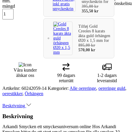
mm.
smyckeskrin
for
önskelist
varukorg
mängd
395,00
kr
355,50
kr
Tilføj
Gold
Creoles 8 karats
äkta guld örhängen
Ø20 x 1,5 mm
for
895,00
kr
570,00
kr
Våra kunder
älskar oss
99 dagars
1-2 dagars
returrätt
leveranstid
Artikelnr:
60242059-14
Kategorier:
Alle oereringe
,
oereringe guld
,
oerestikker
,
Örhängen
Beskrivning
Beskrivning
Arkandi Smycken ett smyckesuniversum online Hos Arkandi
Smycken hittar du ett stort urval av smycken för alla smaker. Vi