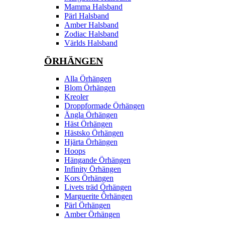
Mamma Halsband
Pärl Halsband
Amber Halsband
Zodiac Halsband
Världs Halsband
ÖRHÄNGEN
Alla Örhängen
Blom Örhängen
Kreoler
Droppformade Örhängen
Ängla Örhängen
Häst Örhängen
Hästsko Örhängen
Hjärta Örhängen
Hoops
Hängande Örhängen
Infinity Örhängen
Kors Örhängen
Livets träd Örhängen
Marguerite Ôrhängen
Pärl Örhängen
Amber Örhängen