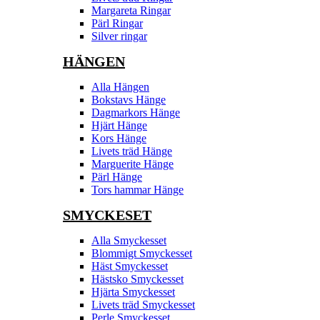
Margareta Ringar
Pärl Ringar
Silver ringar
HÄNGEN
Alla Hängen
Bokstavs Hänge
Dagmarkors Hänge
Hjärt Hänge
Kors Hänge
Livets träd Hänge
Marguerite Hänge
Pärl Hänge
Tors hammar Hänge
SMYCKESET
Alla Smyckesset
Blommigt Smyckesset
Häst Smyckesset
Hästsko Smyckesset
Hjärta Smyckesset
Livets träd Smyckesset
Perle Smyckesset