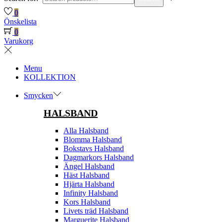
0
Önskelista
0
Varukorg
Menu
KOLLEKTION
Smycken
HALSBAND
Alla Halsband
Blomma Halsband
Bokstavs Halsband
Dagmarkors Halsband
Ängel Halsband
Häst Halsband
Hjärta Halsband
Infinity Halsband
Kors Halsband
Livets träd Halsband
Marguerite Halsband