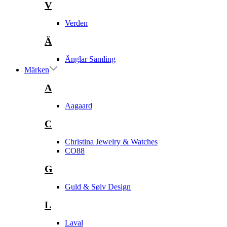
V
Verden
Ä
Änglar Samling
Märken
A
Aagaard
C
Christina Jewelry & Watches
CO88
G
Guld & Sølv Design
L
Laval