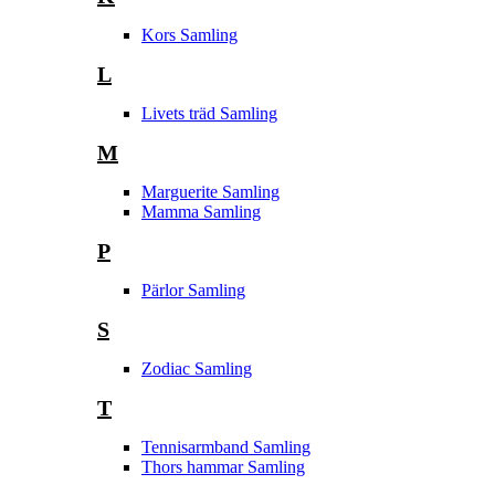
Kors Samling
L
Livets träd Samling
M
Marguerite Samling
Mamma Samling
P
Pärlor Samling
S
Zodiac Samling
T
Tennisarmband Samling
Thors hammar Samling