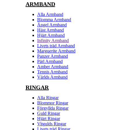
ARMBAND
Alla Armband
Blomma Armband
Ängel Armband
Häst Armband
Hjärt Armband
Infinity Armband
Livets träd Armband
Marguerite Armband
Panzer Armband
Pärl Armband
Amber Armband
Tennis Armband
Världs Armband
RINGAR
Alla Ringar
Blommor Ringar
Förgyllda Ringar
Guld Ringar
Hjärt Ringar
Vitgulds Ringar
Livets träd Ringar