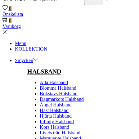
0
Önskelista
0
Varukorg
Menu
KOLLEKTION
Smycken
HALSBAND
Alla Halsband
Blomma Halsband
Bokstavs Halsband
Dagmarkors Halsband
Ängel Halsband
Häst Halsband
Hjärta Halsband
Infinity Halsband
Kors Halsband
Livets träd Halsband
Marguerite Halsband