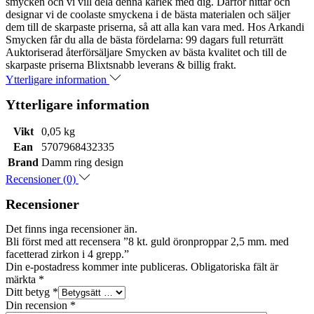
smycken och vi vill dela denna kärlek med dig. Därför hittar och
designar vi de coolaste smyckena i de bästa materialen och säljer
dem till de skarpaste priserna, så att alla kan vara med. Hos Arkandi
Smycken får du alla de bästa fördelarna: 99 dagars full returrätt
Auktoriserad återförsäljare Smycken av bästa kvalitet och till de
skarpaste priserna Blixtsnabb leverans & billig frakt.
Ytterligare information
Ytterligare information
Vikt
0,05 kg
Ean
5707968432335
Brand
Damm ring design
Recensioner (0)
Recensioner
Det finns inga recensioner än.
Bli först med att recensera ”8 kt. guld öronproppar 2,5 mm. med
facetterad zirkon i 4 grepp.”
Din e-postadress kommer inte publiceras.
Obligatoriska fält är
märkta
*
Ditt betyg
*
Din recension
*