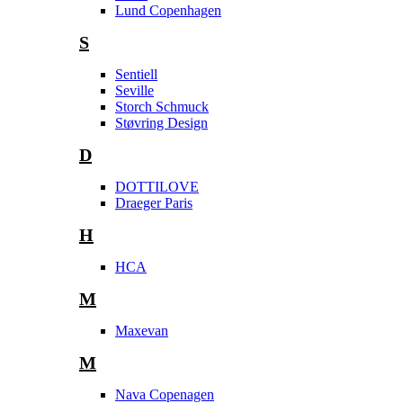
Lund Copenhagen
S
Sentiell
Seville
Storch Schmuck
Støvring Design
D
DOTTILOVE
Draeger Paris
H
HCA
M
Maxevan
M
Nava Copenagen