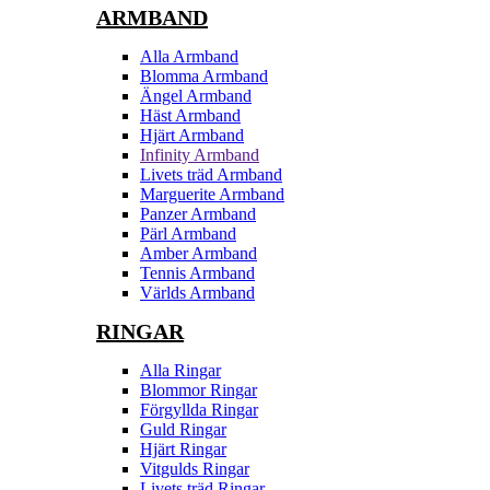
ARMBAND
Alla Armband
Blomma Armband
Ängel Armband
Häst Armband
Hjärt Armband
Infinity Armband
Livets träd Armband
Marguerite Armband
Panzer Armband
Pärl Armband
Amber Armband
Tennis Armband
Världs Armband
RINGAR
Alla Ringar
Blommor Ringar
Förgyllda Ringar
Guld Ringar
Hjärt Ringar
Vitgulds Ringar
Livets träd Ringar