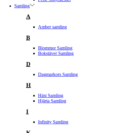
Samling
A
Amber samling
B
Blommor Samling
Bokstäver Samling
D
Dagmarkors Samling
H
Häst Samling
Hjärta Samling
I
Infinity Samling
K