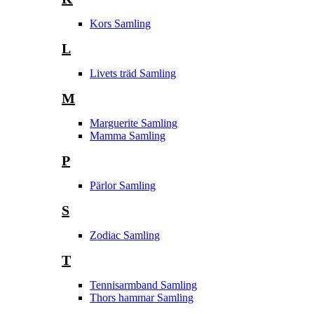
Kors Samling
L
Livets träd Samling
M
Marguerite Samling
Mamma Samling
P
Pärlor Samling
S
Zodiac Samling
T
Tennisarmband Samling
Thors hammar Samling