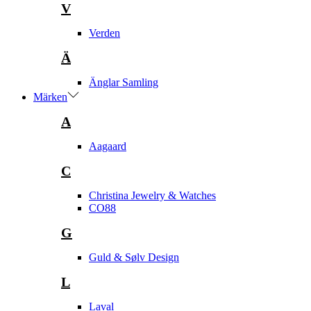
V
Verden
Ä
Änglar Samling
Märken
A
Aagaard
C
Christina Jewelry & Watches
CO88
G
Guld & Sølv Design
L
Laval