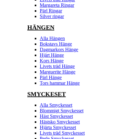
Margareta Ringar
Pärl Ringar
Silver ringar
HÄNGEN
Alla Hängen
Bokstavs Hänge
Dagmarkors Hänge
Hjärt Hänge
Kors Hänge
Livets träd Hänge
Marguerite Hänge
Pärl Hänge
Tors hammar Hänge
SMYCKESET
Alla Smyckesset
Blommigt Smyckesset
Häst Smyckesset
Hästsko Smyckesset
Hjärta Smyckesset
Livets träd Smyckesset
Perle Smyckesset