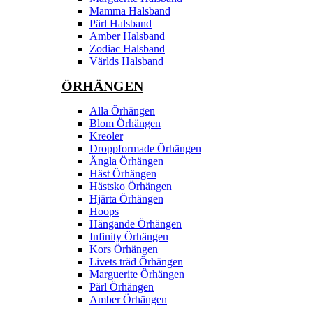
Mamma Halsband
Pärl Halsband
Amber Halsband
Zodiac Halsband
Världs Halsband
ÖRHÄNGEN
Alla Örhängen
Blom Örhängen
Kreoler
Droppformade Örhängen
Ängla Örhängen
Häst Örhängen
Hästsko Örhängen
Hjärta Örhängen
Hoops
Hängande Örhängen
Infinity Örhängen
Kors Örhängen
Livets träd Örhängen
Marguerite Ôrhängen
Pärl Örhängen
Amber Örhängen