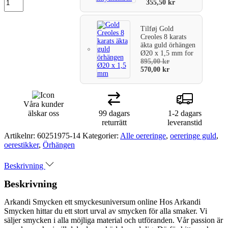
355,50
kr
Tilføj
Gold
Creoles 8 karats
äkta guld örhängen
Ø20 x 1,5 mm
for
895,00
kr
570,00
kr
Våra kunder
älskar oss
99 dagars
1-2 dagars
returrätt
leveranstid
Artikelnr:
60251975-14
Kategorier:
Alle oereringe
,
oereringe guld
,
oerestikker
,
Örhängen
Beskrivning
Beskrivning
Arkandi Smycken ett smyckesuniversum online Hos Arkandi
Smycken hittar du ett stort urval av smycken för alla smaker. Vi
säljer smycken i alla möjliga material och utföranden. Vår passion är