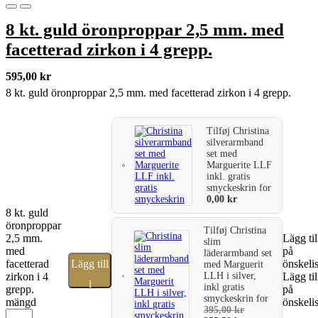
8 kt. guld öronproppar 2,5 mm. med
facetterad zirkon i 4 grepp.
595,00
kr
8 kt. guld öronproppar 2,5 mm. med facetterad zirkon i 4 grepp.
Tilføj
Christina
silverarmband
set med
Marguerite LLF
inkl. gratis
smyckeskrin
for
0,00
kr
8 kt. guld
öronproppar
Tilføj
Christina
2,5 mm.
Lägg til
slim
med
på
läderarmband set
facetterad
Lägg till
önskeli
med Marguerit
LLH i silver,
zirkon i 4
Lägg til
i
inkl gratis
grepp.
på
smyckeskrin
for
mängd
önskeli
varukorg
395,00
kr