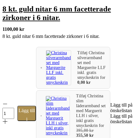
8 kt. guld nitar 6 mm facetterade
zirkoner i 6 nitar.
1100,00
kr
8 kt. guld nitar 6 mm facetterade zirkoner i 6 nitar.
Tilføj
Christina
silverarmband
set med
Marguerite LLF
inkl. gratis
smyckeskrin
for
0,00
kr
Tilføj
Christina
slim
8
Lägg till på
läderarmband set
kt.
Lägg till
önskelistan
med Marguerit
guld
LLH i silver,
Lägg till på
i
nitar
inkl gratis
önskelistan
smyckeskrin
for
6
varukorg
395,00
kr
mm
355,50
kr
facetterade