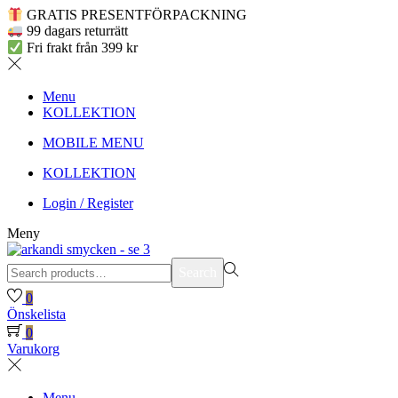
GRATIS PRESENTFÖRPACKNING
99 dagars returrätt
Fri frakt från 399 kr
Menu
KOLLEKTION
MOBILE MENU
KOLLEKTION
Login / Register
Meny
Search
Search
for:>
0
Önskelista
0
Varukorg
Menu