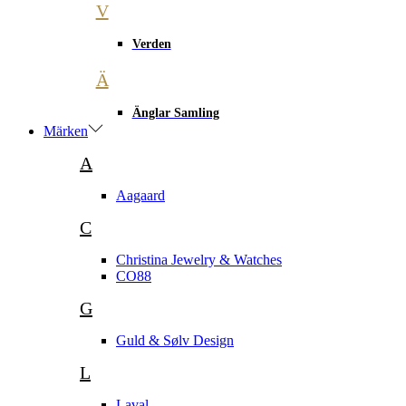
V
Verden
Ä
Änglar Samling
Märken
A
Aagaard
C
Christina Jewelry & Watches
CO88
G
Guld & Sølv Design
L
Laval