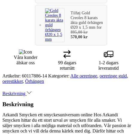
zirkoner
i
Tilføj
Gold
6
Creoles 8 karats
nitar.
äkta guld örhängen
mängd
Ø20 x 1,5 mm
for
895,00
kr
570,00
kr
Våra kunder
älskar oss
99 dagars
1-2 dagars
returrätt
leveranstid
Artikelnr:
60117886-14
Kategorier:
Alle oereringe
,
oereringe guld
,
oerestikker
,
Örhängen
Beskrivning
Beskrivning
Arkandi Smycken ett smyckesuniversum online Hos Arkandi
Smycken hittar du ett stort urval av smycken för alla smaker. Vi
säljer smycken i alla möjliga material och utföranden. Vår passion är
smycken och vi vill dela denna kärlek med dig. Därför hittar och