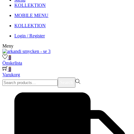
KOLLEKTION
MOBILE MENU
KOLLEKTION
Login / Register
Meny
0
Önskelista
0
Varukorg
Search
Search
for:>