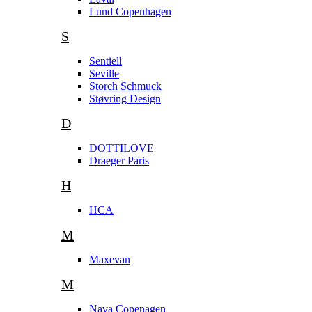
Lund Copenhagen
S
Sentiell
Seville
Storch Schmuck
Støvring Design
D
DOTTILOVE
Draeger Paris
H
HCA
M
Maxevan
M
Nava Copenagen