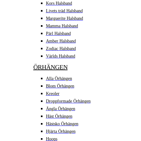
Kors Halsband
Livets träd Halsband
Marguerite Halsband
Mamma Halsband
Pärl Halsband
Amber Halsband
Zodiac Halsband
Världs Halsband
ÖRHÄNGEN
Alla Örhängen
Blom Örhängen
Kreoler
Droppformade Örhängen
Ängla Örhängen
Häst Örhängen
Hästsko Örhängen
Hjärta Örhängen
Hoops