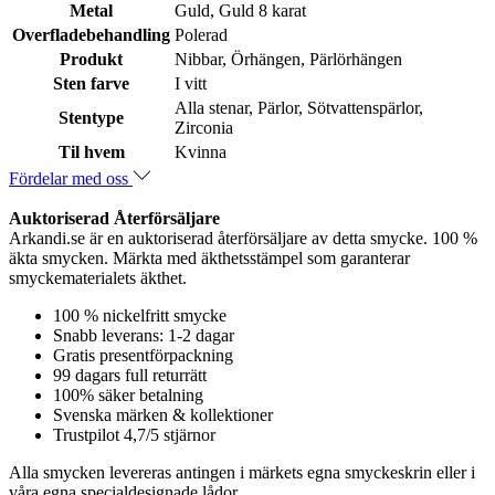
Metal
Guld, Guld 8 karat
Overfladebehandling
Polerad
Produkt
Nibbar, Örhängen, Pärlörhängen
Sten farve
I vitt
Alla stenar, Pärlor, Sötvattenspärlor,
Stentype
Zirconia
Til hvem
Kvinna
Fördelar med oss
Auktoriserad Återförsäljare
Arkandi.se är en auktoriserad återförsäljare av detta smycke. 100 %
äkta smycken. Märkta med äkthetsstämpel som garanterar
smyckematerialets äkthet.
100 % nickelfritt smycke
Snabb leverans: 1-2 dagar
Gratis presentförpackning
99 dagars full returrätt
100% säker betalning
Svenska märken & kollektioner
Trustpilot 4,7/5 stjärnor
Alla smycken levereras antingen i märkets egna smyckeskrin eller i
våra egna specialdesignade lådor.