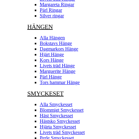
Margareta Ringar
Pärl Ringar
Silver ringar
HÄNGEN
Alla Hängen
Bokstavs Hänge
Dagmarkors Hänge
Hjärt Hänge
Kors Hänge
Livets träd Hänge
Marguerite Hänge
Pärl Hänge
Tors hammar Hänge
SMYCKESET
Alla Smyckesset
Blommigt Smyckesset
Häst Smyckesset
Hästsko Smyckesset
Hjärta Smyckesset
Livets träd Smyckesset
Perle Smyckesset