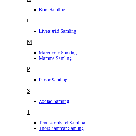
Kors Samling
L
Livets träd Samling
M
Marguerite Samling
Mamma Samling
P
Pärlor Samling
S
Zodiac Samling
T
Tennisarmband Samling
Thors hammar Samling