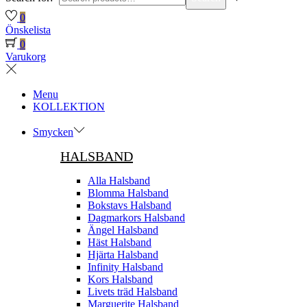
0
Önskelista
0
Varukorg
Menu
KOLLEKTION
Smycken
HALSBAND
Alla Halsband
Blomma Halsband
Bokstavs Halsband
Dagmarkors Halsband
Ängel Halsband
Häst Halsband
Hjärta Halsband
Infinity Halsband
Kors Halsband
Livets träd Halsband
Marguerite Halsband