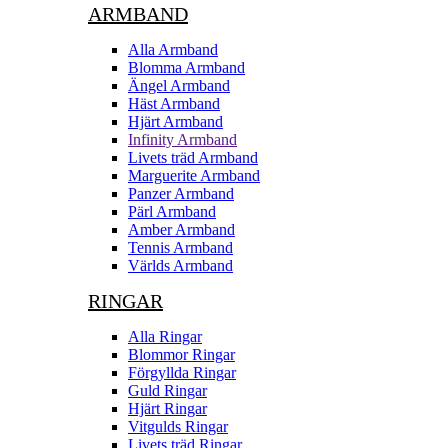
ARMBAND
Alla Armband
Blomma Armband
Ängel Armband
Häst Armband
Hjärt Armband
Infinity Armband
Livets träd Armband
Marguerite Armband
Panzer Armband
Pärl Armband
Amber Armband
Tennis Armband
Världs Armband
RINGAR
Alla Ringar
Blommor Ringar
Förgyllda Ringar
Guld Ringar
Hjärt Ringar
Vitgulds Ringar
Livets träd Ringar