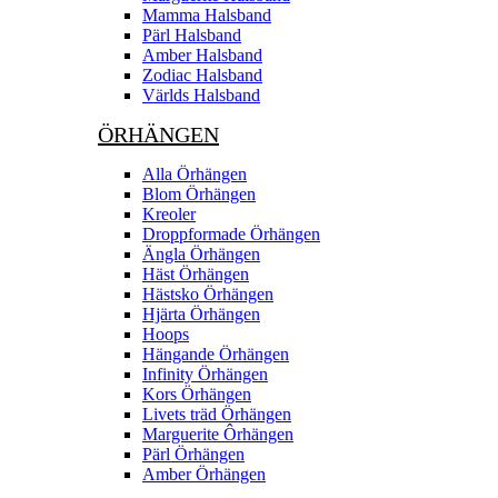
Mamma Halsband
Pärl Halsband
Amber Halsband
Zodiac Halsband
Världs Halsband
ÖRHÄNGEN
Alla Örhängen
Blom Örhängen
Kreoler
Droppformade Örhängen
Ängla Örhängen
Häst Örhängen
Hästsko Örhängen
Hjärta Örhängen
Hoops
Hängande Örhängen
Infinity Örhängen
Kors Örhängen
Livets träd Örhängen
Marguerite Ôrhängen
Pärl Örhängen
Amber Örhängen