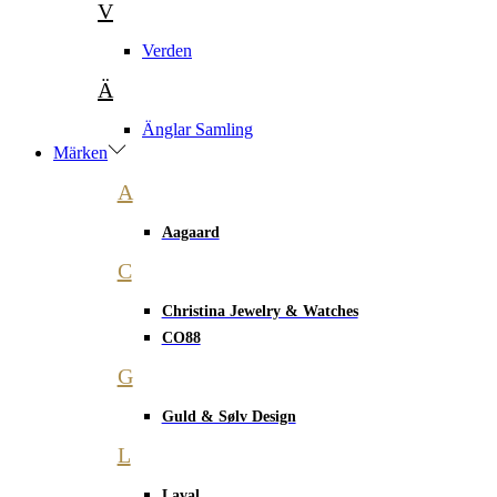
V
Verden
Ä
Änglar Samling
Märken
A
Aagaard
C
Christina Jewelry & Watches
CO88
G
Guld & Sølv Design
L
Laval