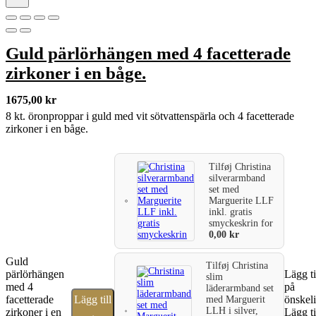
Guld pärlörhängen med 4 facetterade
zirkoner i en båge.
1675,00
kr
8 kt. öronproppar i guld med vit sötvattenspärla och 4 facetterade
zirkoner i en båge.
Tilføj
Christina
silverarmband
set med
Marguerite LLF
inkl. gratis
smyckeskrin
for
0,00
kr
Guld
Tilføj
Christina
pärlörhängen
Lägg ti
slim
med 4
på
läderarmband set
facetterade
Lägg till
önskeli
med Marguerit
LLH i silver,
zirkoner i en
Lägg ti