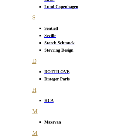
Lund Copenhagen
S
Sentiell
Seville
Storch Schmuck
Støvring Design
D
DOTTILOVE
Draeger Paris
H
HCA
M
Maxevan
M