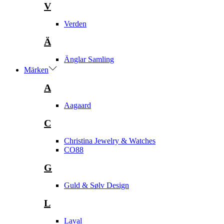
V
Verden
Ä
Änglar Samling
Märken
A
Aagaard
C
Christina Jewelry & Watches
CO88
G
Guld & Sølv Design
L
Laval