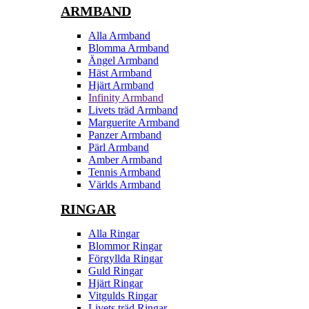
ARMBAND
Alla Armband
Blomma Armband
Ängel Armband
Häst Armband
Hjärt Armband
Infinity Armband
Livets träd Armband
Marguerite Armband
Panzer Armband
Pärl Armband
Amber Armband
Tennis Armband
Världs Armband
RINGAR
Alla Ringar
Blommor Ringar
Förgyllda Ringar
Guld Ringar
Hjärt Ringar
Vitgulds Ringar
Livets träd Ringar