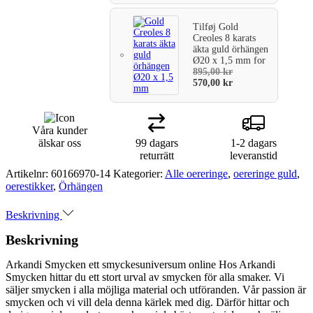
Tilføj
Gold
Creoles 8 karats
äkta guld örhängen
Ø20 x 1,5 mm
for
895,00
kr
570,00
kr
Våra kunder
älskar oss
99 dagars
1-2 dagars
returrätt
leveranstid
Artikelnr:
60166970-14
Kategorier:
Alle oereringe
,
oereringe guld
,
oerestikker
,
Örhängen
Beskrivning
Beskrivning
Arkandi Smycken ett smyckesuniversum online Hos Arkandi
Smycken hittar du ett stort urval av smycken för alla smaker. Vi
säljer smycken i alla möjliga material och utföranden. Vår passion är
smycken och vi vill dela denna kärlek med dig. Därför hittar och