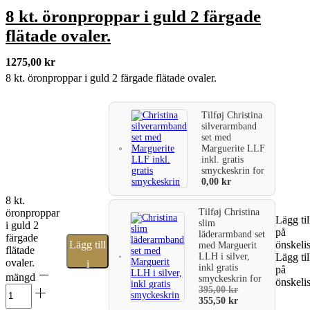
8 kt. öronproppar i guld 2 färgade
flätade ovaler.
1275,00
kr
8 kt. öronproppar i guld 2 färgade flätade ovaler.
Tilføj
Christina
silverarmband
set med
Marguerite LLF
inkl. gratis
smyckeskrin
for
0,00
kr
8 kt.
öronproppar
Tilføj
Christina
Lägg til
slim
i guld 2
på
läderarmband set
färgade
Lägg till
önskeli
med Marguerit
flätade
LLH i silver,
Lägg til
ovaler.
i
inkl gratis
på
mängd
smyckeskrin
for
önskeli
varukorg
395,00
kr
355,50
kr