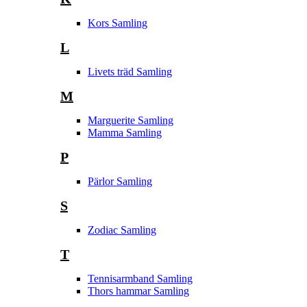
Kors Samling
L
Livets träd Samling
M
Marguerite Samling
Mamma Samling
P
Pärlor Samling
S
Zodiac Samling
T
Tennisarmband Samling
Thors hammar Samling