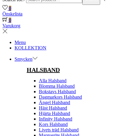
0
Önskelista
0
Varukorg
Menu
KOLLEKTION
Smycken
HALSBAND
Alla Halsband
Blomma Halsband
Bokstavs Halsband
Dagmarkors Halsband
Ängel Halsband
Häst Halsband
Hjärta Halsband
Infinity Halsband
Kors Halsband
Livets träd Halsband
Marguerite Halsband