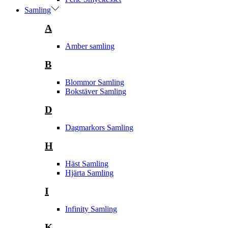
Samling
A
Amber samling
B
Blommor Samling
Bokstäver Samling
D
Dagmarkors Samling
H
Häst Samling
Hjärta Samling
I
Infinity Samling
K