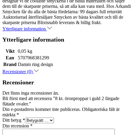
designar vi de coolaste smyckena i de bästa materialen och säljer
dem till de skarpaste priserna, så att alla kan vara med. Hos Arkandi
Smycken får du alla de bästa fördelarna: 99 dagars full returrätt
Auktoriserad återförsäljare Smycken av bästa kvalitet och till de
skarpaste priserna Blixtsnabb leverans & billig frakt.
Ytterligare information
Ytterligare information
Vikt
0,05 kg
Ean
5707968381299
Brand
Damm ring design
Recensioner (0)
Recensioner
Det finns inga recensioner än.
Bli först med att recensera ”8 kt. öronproppar i guld 2 färgade
flätade ovaler.”
Din e-postadress kommer inte publiceras.
Obligatoriska fält är
märkta
*
Ditt betyg
*
Din recension
*