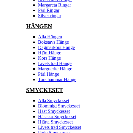
Margareta Ringar
Pärl Ringar
Silver ringar
HÄNGEN
Alla Hängen
Bokstavs Hänge
Dagmarkors Hänge
Hjärt Hänge
Kors Hänge
Livets träd Hänge
Marguerite Hänge
Pärl Hänge
Tors hammar Hänge
SMYCKESET
Alla Smyckesset
Blommigt Smyckesset
Häst Smyckesset
Hästsko Smyckesset
Hjärta Smyckesset
Livets träd Smyckesset
Perle Smyckesset