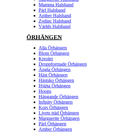
Mamma Halsband
Pärl Halsband
Amber Halsband
Zodiac Halsband
Världs Halsband
ÖRHÄNGEN
Alla Örhängen
Blom Örhängen
Kreoler
Droppformade Örhängen
Ängla Örhängen
Häst Örhängen
Hästsko Örhängen
Hjärta Örhängen
Hoops
Hängande Örhängen
Infinity Örhängen
Kors Örhängen
Livets träd Örhängen
Marguerite Ôrhängen
Pärl Örhängen
Amber Örhängen