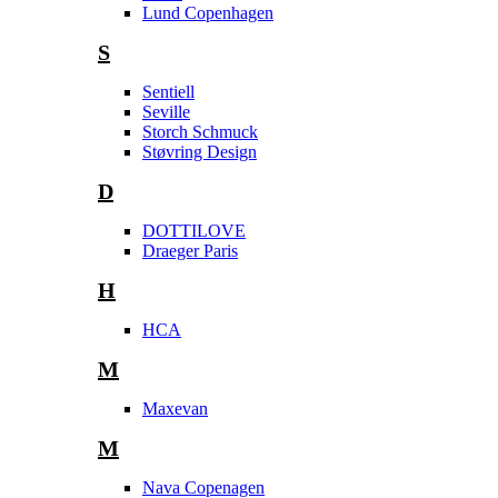
Lund Copenhagen
S
Sentiell
Seville
Storch Schmuck
Støvring Design
D
DOTTILOVE
Draeger Paris
H
HCA
M
Maxevan
M
Nava Copenagen