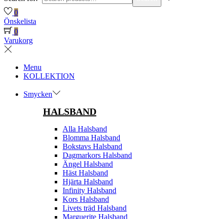
0
Önskelista
0
Varukorg
Menu
KOLLEKTION
Smycken
HALSBAND
Alla Halsband
Blomma Halsband
Bokstavs Halsband
Dagmarkors Halsband
Ängel Halsband
Häst Halsband
Hjärta Halsband
Infinity Halsband
Kors Halsband
Livets träd Halsband
Marguerite Halsband