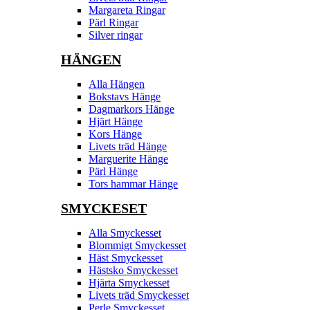
Margareta Ringar
Pärl Ringar
Silver ringar
HÄNGEN
Alla Hängen
Bokstavs Hänge
Dagmarkors Hänge
Hjärt Hänge
Kors Hänge
Livets träd Hänge
Marguerite Hänge
Pärl Hänge
Tors hammar Hänge
SMYCKESET
Alla Smyckesset
Blommigt Smyckesset
Häst Smyckesset
Hästsko Smyckesset
Hjärta Smyckesset
Livets träd Smyckesset
Perle Smyckesset