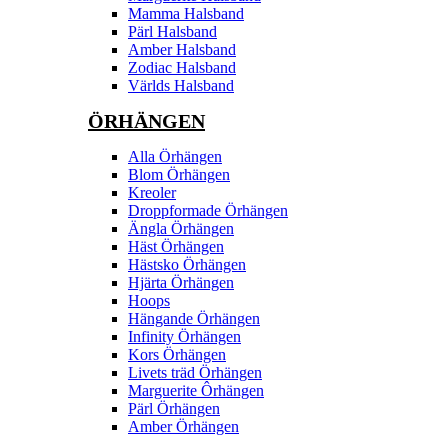
Mamma Halsband
Pärl Halsband
Amber Halsband
Zodiac Halsband
Världs Halsband
ÖRHÄNGEN
Alla Örhängen
Blom Örhängen
Kreoler
Droppformade Örhängen
Ängla Örhängen
Häst Örhängen
Hästsko Örhängen
Hjärta Örhängen
Hoops
Hängande Örhängen
Infinity Örhängen
Kors Örhängen
Livets träd Örhängen
Marguerite Ôrhängen
Pärl Örhängen
Amber Örhängen