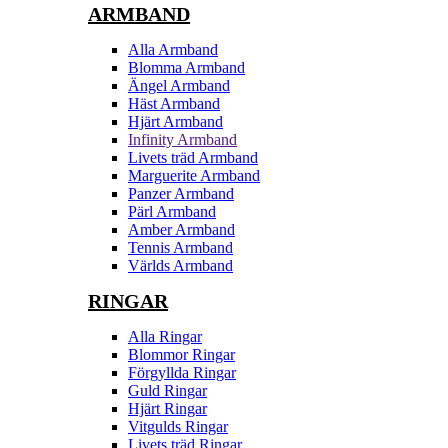
ARMBAND
Alla Armband
Blomma Armband
Ängel Armband
Häst Armband
Hjärt Armband
Infinity Armband
Livets träd Armband
Marguerite Armband
Panzer Armband
Pärl Armband
Amber Armband
Tennis Armband
Världs Armband
RINGAR
Alla Ringar
Blommor Ringar
Förgyllda Ringar
Guld Ringar
Hjärt Ringar
Vitgulds Ringar
Livets träd Ringar