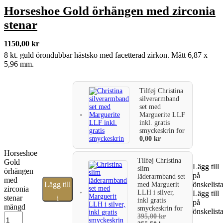
Horseshoe Gold örhängen med zirconia
stenar
1150,00
kr
8 kt. guld örondubbar hästsko med facetterad zirkon. Mått 6,87 x
5,96 mm.
Tilføj
Christina
silverarmband
set med
Marguerite LLF
inkl. gratis
smyckeskrin
for
0,00
kr
Horseshoe
Tilføj
Christina
Gold
Lägg till
slim
örhängen
på
läderarmband set
med
Lägg till
önskelist
med Marguerit
zirconia
LLH i silver,
Lägg till
stenar
i
inkl gratis
på
mängd
smyckeskrin
for
önskelist
varukorg
395,00
kr