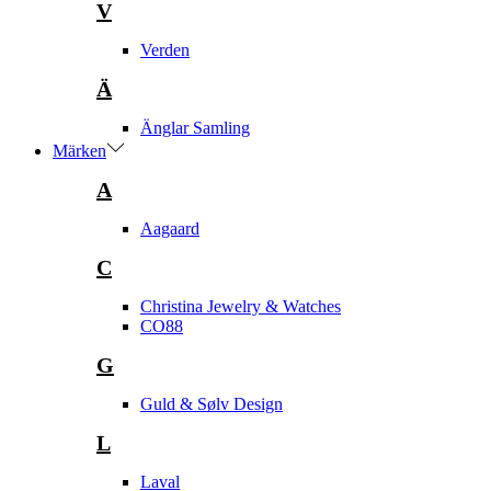
V
Verden
Ä
Änglar Samling
Märken
A
Aagaard
C
Christina Jewelry & Watches
CO88
G
Guld & Sølv Design
L
Laval