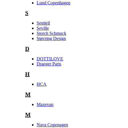
Lund Copenhagen
S
Sentiell
Seville
Storch Schmuck
Støvring Design
D
DOTTILOVE
Draeger Paris
H
HCA
M
Maxevan
M
Nava Copenagen