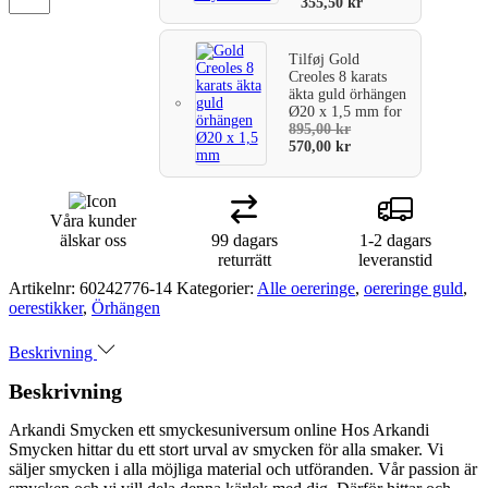
355,50
kr
Tilføj
Gold
Creoles 8 karats
äkta guld örhängen
Ø20 x 1,5 mm
for
895,00
kr
570,00
kr
Våra kunder
älskar oss
99 dagars
1-2 dagars
returrätt
leveranstid
Artikelnr:
60242776-14
Kategorier:
Alle oereringe
,
oereringe guld
,
oerestikker
,
Örhängen
Beskrivning
Beskrivning
Arkandi Smycken ett smyckesuniversum online Hos Arkandi
Smycken hittar du ett stort urval av smycken för alla smaker. Vi
säljer smycken i alla möjliga material och utföranden. Vår passion är