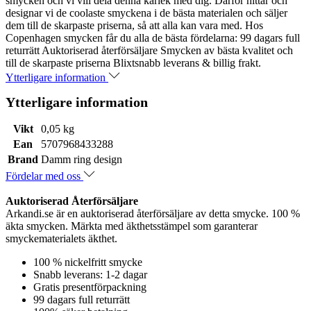
smycken och vi vill dela denna kärlek med dig. Därför hittar och
designar vi de coolaste smyckena i de bästa materialen och säljer
dem till de skarpaste priserna, så att alla kan vara med. Hos
Copenhagen smycken får du alla de bästa fördelarna: 99 dagars full
returrätt Auktoriserad återförsäljare Smycken av bästa kvalitet och
till de skarpaste priserna Blixtsnabb leverans & billig frakt.
Ytterligare information
Ytterligare information
Vikt
0,05 kg
Ean
5707968433288
Brand
Damm ring design
Fördelar med oss
Auktoriserad Återförsäljare
Arkandi.se är en auktoriserad återförsäljare av detta smycke. 100 %
äkta smycken. Märkta med äkthetsstämpel som garanterar
smyckematerialets äkthet.
100 % nickelfritt smycke
Snabb leverans: 1-2 dagar
Gratis presentförpackning
99 dagars full returrätt