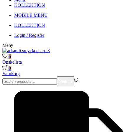
KOLLEKTION
MOBILE MENU
KOLLEKTION
Login / Register
Meny
0
Önskelista
0
Varukorg
Search
Search
for:>