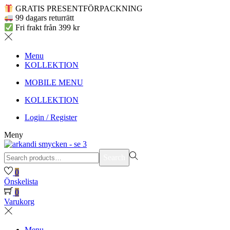
GRATIS PRESENTFÖRPACKNING
99 dagars returrätt
Fri frakt från 399 kr
Menu
KOLLEKTION
MOBILE MENU
KOLLEKTION
Login / Register
Meny
Search
Search
for:>
0
Önskelista
0
Varukorg
Menu