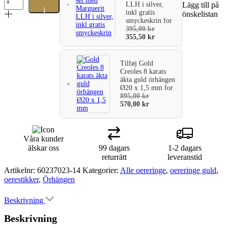
guld
LLH i silver,
Lägg till på
i
öronnappar
inkl gratis
önskelistan
smyckeskrin
for
med
varukorg
395,00
kr
2
355,50
kr
ringar
med
2
Tilføj
Gold
blad
Creoles 8 karats
i
äkta guld örhängen
sidan.
Ø20 x 1,5 mm
for
en
895,00
kr
ring
570,00
kr
och
ett
blad
Våra kunder
är
älskar oss
99 dagars
1-2 dagars
rodiumpläterade
returrätt
leveranstid
mängd
Artikelnr:
60237023-14
Kategorier:
Alle oereringe
,
oereringe guld
,
oerestikker
,
Örhängen
Beskrivning
Beskrivning