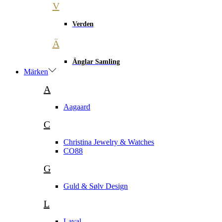
V
Verden
Ä
Änglar Samling
Märken
A
Aagaard
C
Christina Jewelry & Watches
CO88
G
Guld & Sølv Design
L
Laval