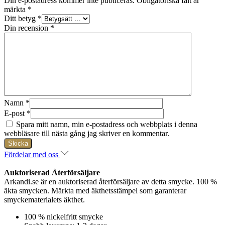
Din e-postadress kommer inte publiceras.
Obligatoriska fält är
märkta
*
Ditt betyg
*
Din recension
*
Namn
*
E-post
*
Spara mitt namn, min e-postadress och webbplats i denna
webbläsare till nästa gång jag skriver en kommentar.
Fördelar med oss
Auktoriserad Återförsäljare
Arkandi.se är en auktoriserad återförsäljare av detta smycke. 100 %
äkta smycken. Märkta med äkthetsstämpel som garanterar
smyckematerialets äkthet.
100 % nickelfritt smycke