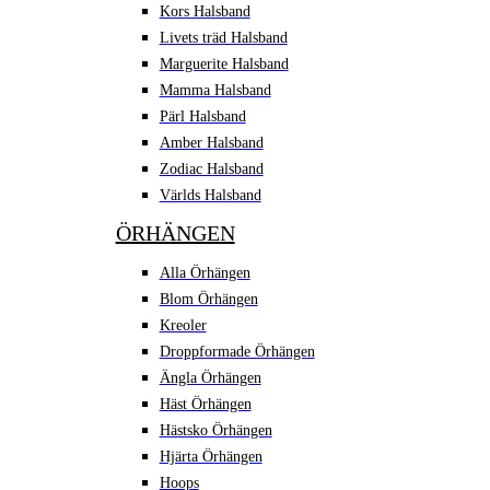
Kors Halsband
Livets träd Halsband
Marguerite Halsband
Mamma Halsband
Pärl Halsband
Amber Halsband
Zodiac Halsband
Världs Halsband
ÖRHÄNGEN
Alla Örhängen
Blom Örhängen
Kreoler
Droppformade Örhängen
Ängla Örhängen
Häst Örhängen
Hästsko Örhängen
Hjärta Örhängen
Hoops