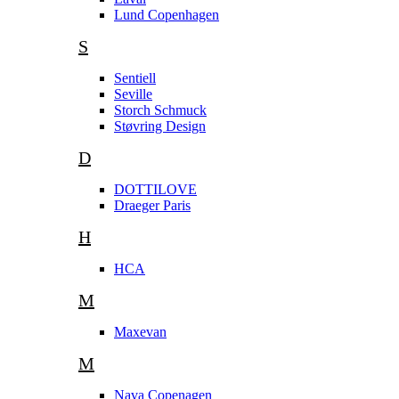
Lund Copenhagen
S
Sentiell
Seville
Storch Schmuck
Støvring Design
D
DOTTILOVE
Draeger Paris
H
HCA
M
Maxevan
M
Nava Copenagen