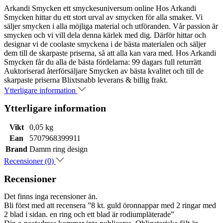
Arkandi Smycken ett smyckesuniversum online Hos Arkandi
Smycken hittar du ett stort urval av smycken för alla smaker. Vi
säljer smycken i alla möjliga material och utföranden. Vår passion är
smycken och vi vill dela denna kärlek med dig. Därför hittar och
designar vi de coolaste smyckena i de bästa materialen och säljer
dem till de skarpaste priserna, så att alla kan vara med. Hos Arkandi
Smycken får du alla de bästa fördelarna: 99 dagars full returrätt
Auktoriserad återförsäljare Smycken av bästa kvalitet och till de
skarpaste priserna Blixtsnabb leverans & billig frakt.
Ytterligare information
Ytterligare information
Vikt
0,05 kg
Ean
5707968399911
Brand
Damm ring design
Recensioner (0)
Recensioner
Det finns inga recensioner än.
Bli först med att recensera ”8 kt. guld öronnappar med 2 ringar med
2 blad i sidan. en ring och ett blad är rodiumpläterade”