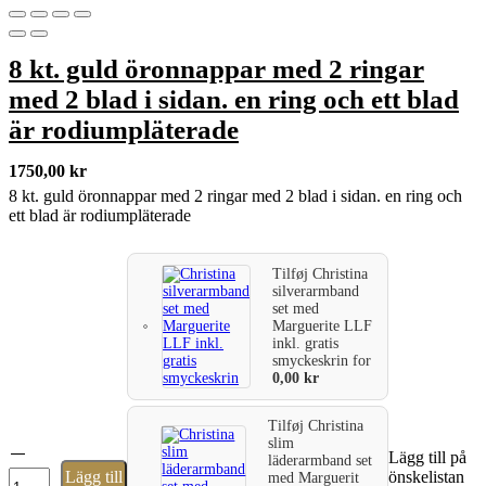
8 kt. guld öronnappar med 2 ringar
med 2 blad i sidan. en ring och ett blad
är rodiumpläterade
1750,00
kr
8 kt. guld öronnappar med 2 ringar med 2 blad i sidan. en ring och
ett blad är rodiumpläterade
Tilføj
Christina
silverarmband
set med
Marguerite LLF
inkl. gratis
smyckeskrin
for
0,00
kr
Tilføj
Christina
slim
8
Lägg till på
läderarmband set
kt.
Lägg till
önskelistan
med Marguerit