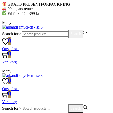
GRATIS PRESENTFÖRPACKNING
99 dagars returrätt
Fri frakt från 399 kr
Meny
Search for:>
Search
0
Önskelista
0
Varukorg
Meny
0
Önskelista
0
Varukorg
Search for:>
Search