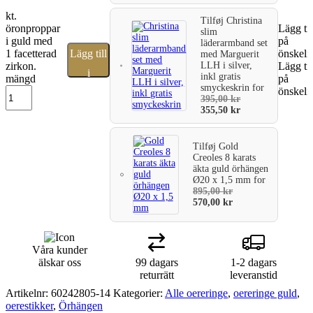
kt.
Tilføj
Christina
öronproppar
Lägg til
slim
i guld med
på
läderarmband set
1 facetterad
Lägg till
önskeli
med Marguerit
LLH i silver,
zirkon.
Lägg til
i
inkl gratis
mängd
på
smyckeskrin
for
önskeli
varukorg
395,00
kr
355,50
kr
Tilføj
Gold
Creoles 8 karats
äkta guld örhängen
Ø20 x 1,5 mm
for
895,00
kr
570,00
kr
Våra kunder
älskar oss
99 dagars
1-2 dagars
returrätt
leveranstid
Artikelnr:
60242805-14
Kategorier:
Alle oereringe
,
oereringe guld
,
oerestikker
,
Örhängen