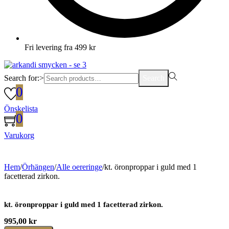
Fri levering fra 499 kr
Search for:>
Search
0
Önskelista
0
Varukorg
Hem
/
Örhängen
/
Alle oereringe
/
kt. öronproppar i guld med 1
facetterad zirkon.
kt. öronproppar i guld med 1 facetterad zirkon.
995,00
kr