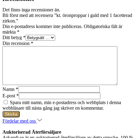
Det finns inga recensioner än.
Bli först med att recensera ”kt. öronproppar i guld med 1 facetterad
zirkon.”
Din e-postadress kommer inte publiceras.
Obligatoriska fält är
märkta
*
Ditt betyg
*
Din recension
*
Namn
*
E-post
*
Spara mitt namn, min e-postadress och webbplats i denna
webbläsare till nästa gång jag skriver en kommentar.
Fördelar med oss
Auktoriserad Återförsäljare
Arkandi.se är en auktoriserad återförsäljare av detta smycke. 100 %