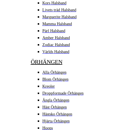
Kors Halsband
Livets träd Halsband
Marguerite Halsband
Mamma Halsband
Pärl Halsband
Amber Halsband
Zodiac Halsband
Världs Halsband
ÖRHÄNGEN
Alla Örhängen
Blom Örhängen
Kreoler
Droppformade Örhängen
Ängla Örhängen
Häst Örhängen
Hästsko Örhängen
Hjärta Örhängen
Hoops