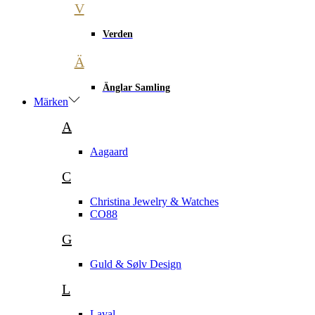
V
Verden
Ä
Änglar Samling
Märken
A
Aagaard
C
Christina Jewelry & Watches
CO88
G
Guld & Sølv Design
L
Laval