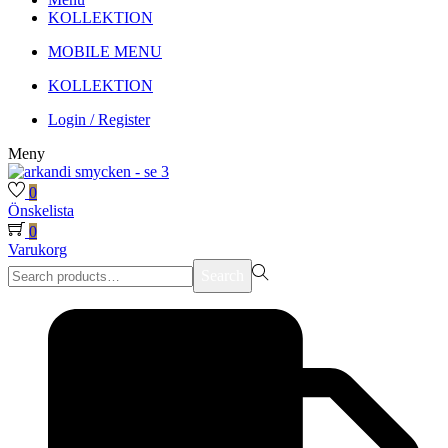
KOLLEKTION
MOBILE MENU
KOLLEKTION
Login / Register
Meny
0
Önskelista
0
Varukorg
Search
Search
for:>