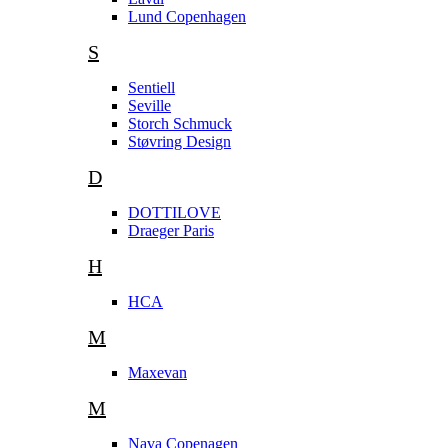
Lund Copenhagen
S
Sentiell
Seville
Storch Schmuck
Støvring Design
D
DOTTILOVE
Draeger Paris
H
HCA
M
Maxevan
M
Nava Copenagen