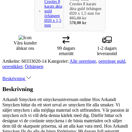
Creoles 8 karats
äkta guld örhängen
Ø20 x 1,5 mm
for
895,00
kr
570,00
kr
Våra kunder
älskar oss
99 dagars
1-2 dagars
returrätt
leveranstid
Artikelnr:
60333020-14
Kategorier:
Alle oereringe
,
oereringe guld
,
oerestikker
,
Örhängen
Beskrivning
Beskrivning
Arkandi Smycken ett smyckesuniversum online Hos Arkandi
Smycken hittar du ett stort urval av smycken för alla smaker. Vi
säljer smycken i alla möjliga material och utföranden. Vår passion är
smycken och vi vill dela denna kärlek med dig. Därför hittar och
designar vi de coolaste smyckena i de bästa materialen och säljer
dem till de skarpaste priserna, så att alla kan vara med. Hos Arkandi
Smycken får du alla de bästa fördelarna: 99 dagars full returrätt