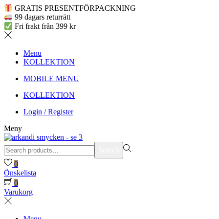
GRATIS PRESENTFÖRPACKNING
99 dagars returrätt
Fri frakt från 399 kr
Menu
KOLLEKTION
MOBILE MENU
KOLLEKTION
Login / Register
Meny
Search
Search
for:>
0
Önskelista
0
Varukorg
Menu