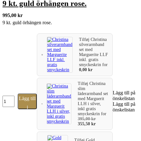
9 kt. guld örhängen rose.
995,00
kr
9 kt. guld örhängen rose.
Tilføj
Christina
silverarmband
set med
Marguerite LLF
inkl. gratis
smyckeskrin
for
0,00
kr
Tilføj
Christina
slim
Lägg till på
läderarmband set
9
Lägg till
önskelistan
med Marguerit
kt.
LLH i silver,
Lägg till på
i
inkl gratis
guld
önskelistan
smyckeskrin
for
örhängen
varukorg
395,00
kr
rose.
355,50
kr
mängd
Tilføj
Gold