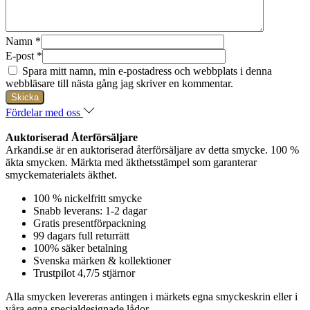
Namn
*
E-post
*
Spara mitt namn, min e-postadress och webbplats i denna
webbläsare till nästa gång jag skriver en kommentar.
Fördelar med oss
Auktoriserad Återförsäljare
Arkandi.se är en auktoriserad återförsäljare av detta smycke. 100 %
äkta smycken. Märkta med äkthetsstämpel som garanterar
smyckematerialets äkthet.
100 % nickelfritt smycke
Snabb leverans: 1-2 dagar
Gratis presentförpackning
99 dagars full returrätt
100% säker betalning
Svenska märken & kollektioner
Trustpilot 4,7/5 stjärnor
Alla smycken levereras antingen i märkets egna smyckeskrin eller i
våra egna specialdesignade lådor.