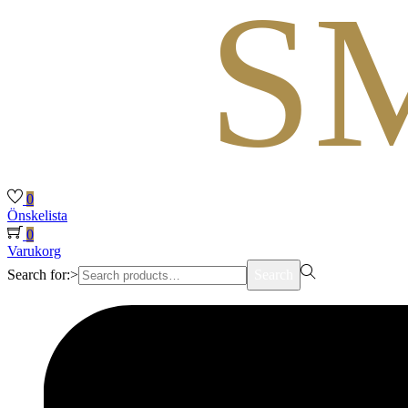
0
Önskelista
0
Varukorg
Search for:>
Search